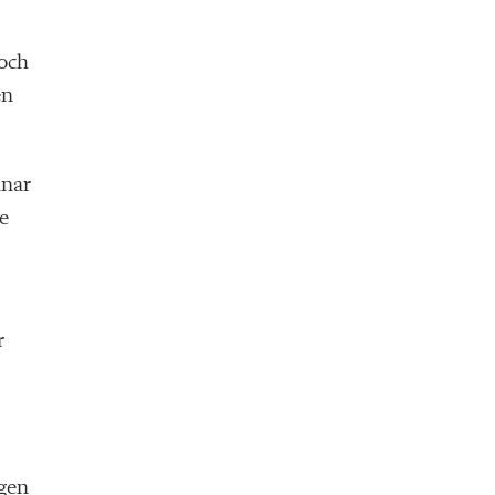
 och
en
nnar
e
r
ngen