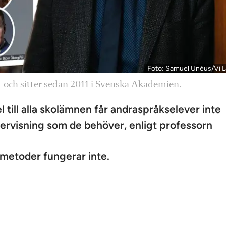
Foto: Samuel Unéus/Vi L
t och sitter sedan 2011 i Svenska Akademien.
l till alla skolämnen får andraspråkselever inte
ervisning som de behöver, enligt professorn
smetoder fungerar inte.