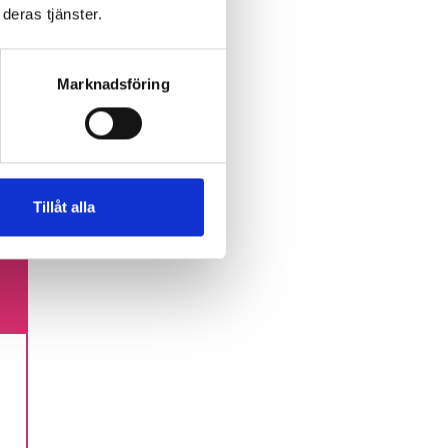
deras tjänster.
nser
Marknadsföring
lst
.
Tillåt alla