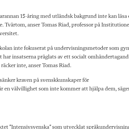
varannan 15-åring med utländsk bakgrund inte kan läsa
e. Tvärtom, anser Tomas Riad, professor på Institution
versitet.
 skolan inte fokuserat på undervisningsmetoder som gy
t har insatserna präglats av ett socialt omhändertagand
n räcker inte, anser Tomas Riad.
i sänker kraven på svenskkunskaper för
 är en välvillighet som inte kommer att hjälpa dem, säge
jektet ”Intensivsvenska” som utvecklat språkundervisni