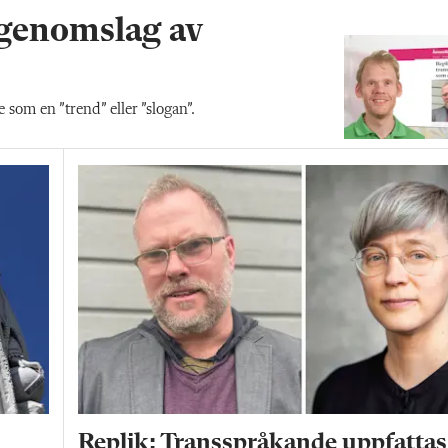
 genomslag av
som en ”trend” eller ”slogan”.
Replik: Transspråkande uppfattas