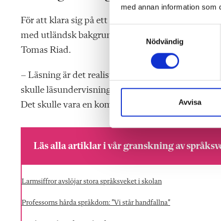
med annan information som du 
För att klara
sig
på ett nationellt gymnasieprogra
S
med utländsk bakgrund nå dit krävs både systemat
Nödvändig
a
Tomas Riad.
m
t
– Läsning är det realistiska sättet för dem att få et
y
c
skulle läsundervisningen för andraspråkselever inle
k
Avvisa
Det skulle vara en kompensatorisk åtgärd i egentl
e
s
v
Läs alla artiklar i vår granskning av språks
a
l
Larmsiffror avslöjar stora språksveket i skolan
Professorns hårda språkdom: ”Vi står handfallna”