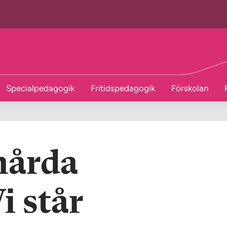
Specialpedagogik
Fritidspedagogik
Förskolan
hårda
i står