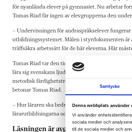
för nyanlända elever på gymnasiet. Nu arbetar fors
Tomas Riad får ingen av elevgrupperna den under
– Undervisningen för andraspråkselever fungerar i
utbildningssystemet. Målen i styrdokumenten är al
träffsäkra arbetssätt för de här eleverna. Här må
Tomas Riad tar den tidiga läsinlärningen som ex
lära sig svenskans ljudsystem och befästa fonemen
metodisk färdighetsträning så att läsavkodningen 
Samtycke
betonar Tomas Riad.
– Hur läraren ska bedriva den här undervisningen 
Denna webbplats använder 
lärarutbildningarna och i styrdokumenten.
Vi använder enhetsidentifierar
sociala medier och analysera 
Läsningen är avgörande
till de sociala medier och a