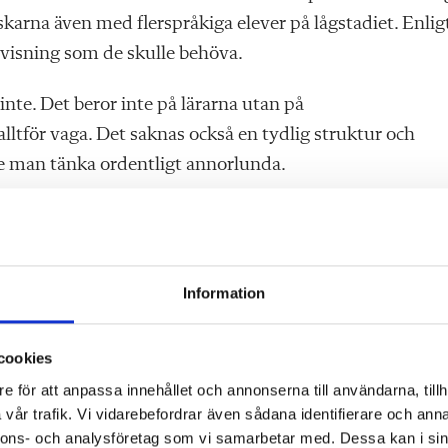
karna även med flerspråkiga elever på lågstadiet. Enlig
visning som de skulle behöva.
nte. Det beror inte på lärarna utan på
ltför vaga. Det saknas också en tydlig struktur och
ste man tänka ordentligt annorlunda.
empel. Elever som inte har svenska som modersmål mås
 som separerade enheter. Därefter krävs explicit och
automatiseras. Det gäller även för äldre nyanlända eleve
Information
måste preciseras och tydliggöras, både på
cookies
e för att anpassa innehållet och annonserna till användarna, tillh
vår trafik. Vi vidarebefordrar även sådana identifierare och anna
nnons- och analysföretag som vi samarbetar med. Dessa kan i sin