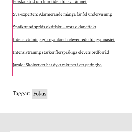
Forskarstrid om framtiden för sva-ämnet
Sva-experten: Alarmerande många får fel undervisning
Språktrend sprids okritiskt – trots oklar effekt
Intensivträning gör nyanlända elever redo för gymnasiet
Intensivträning stärker flerspråkiga elevers ordförråd
Jarnlo: Skolverket har dykt rakt ner i ett getingbo
Taggar:
Fokus