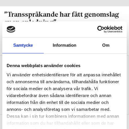
”Transspråkande har fått genomslag
av en anledning”
DEBATT
Professorn: Problematiskt att
stämpla transspråkande som en ”trend” eller
Samtycke
Information
Om
”slogan”.
Denna webbplats använder cookies
Vi använder enhetsidentifierare för att anpassa innehållet
och annonserna till användarna, tillhandahålla funktioner
för sociala medier och analysera vår trafik. Vi
vidarebefordrar även sådana identifierare och annan
Samtida konflikter kan
Replik: Transspråkande
information från din enhet till de sociala medier och
fördjupa kunskaper i
uppfattas ofta som en
historia
slogan
annons- och analysföretag som vi samarbetar med.
Dessa kan i sin tur kombinera informationen med annan
Debatt: Mardröm att många elever
information som du har tillhandahållit eller som de har