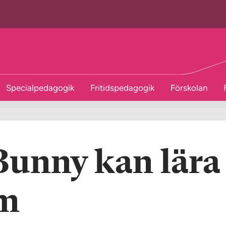
Specialpedagogik
Fritidspedagogik
Förskolan
Bunny kan lära
om