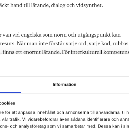
ckt hand till lärande, dialog och vidsynthet.
är van vid engelska som norm och utgångspunkt kan
resurs. När man inte förstår varje ord, varje kod, rubbas
t, finns ett enormt lärande. För interkulturell kompeten
 utan om att tåla att inte förstå fullt ut, men ändå vara
pråkundervisningen. Själv skrev jag min avhandling i
Information
on till flerspråkighet i en värld med engelskan som no
elska” blir en begränsning och utarmning? Hur utnyttjar 
cookies
tt och gör den tillgänglig för alla?
e för att anpassa innehållet och annonserna till användarna, tillh
vår trafik. Vi vidarebefordrar även sådana identifierare och anna
 tröga forskningsrapporter och tradiga seminariesamtal
nnons- och analysföretag som vi samarbetar med. Dessa kan i sin