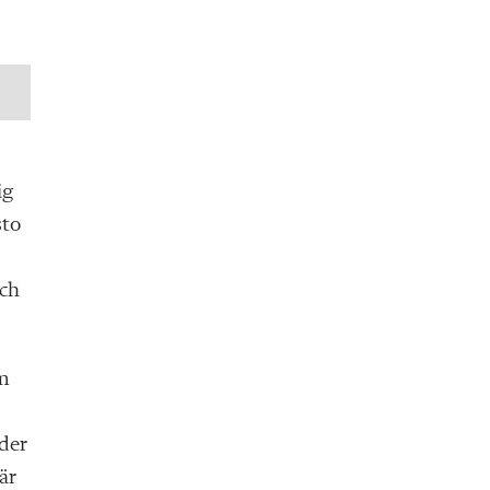
ig
sto
och
om
uder
är