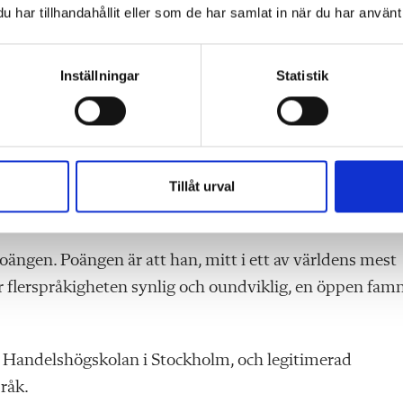
har tillhandahållit eller som de har samlat in när du har använt 
, tillhörighet och inflytande. Här blir spanskan inte ett
om bär musik, politik, humor och motstånd.
Inställningar
Statistik
a en bekräftelse. För andra är det en inbjudan. Och för o
ning inte kan reduceras till grammatiska moment och
Tillåt urval
a viktig insikt just nu, när världen skaver och skälver –
poängen. Poängen är att han, mitt i ett av världens mest
flerspråkigheten synlig och oundviklig, en öppen fam
till Handelshögskolan i Stockholm, och legitimerad
råk.