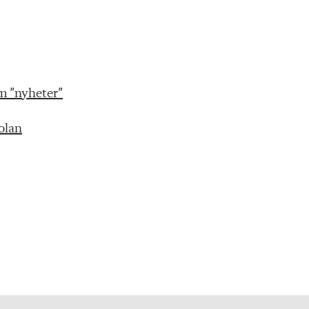
m ”nyheter”
kolan