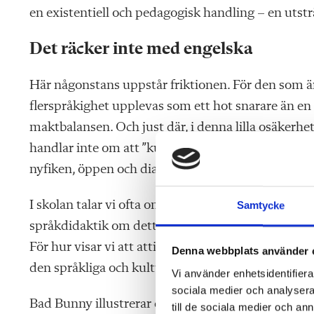
en existentiell och pedagogisk handling – en utsträ
Det räcker inte med engelska
Här någonstans uppstår friktionen. För den som 
flerspråkighet upplevas som ett hot snarare än en 
maktbalansen. Och just där, i denna lilla osäkerhe
handlar inte om att ”kunna allt” om andra kulturer,
nyfiken, öppen och dialogisk.
I skolan talar vi ofta om vikten av motivation i s
Samtycke
språkdidaktik om detta, om hur vi skapar motivati
För hur visar vi att attityden ”det räcker med eng
Denna webbplats använder 
den språkliga och kulturella mångfalden på bästa sä
Vi använder enhetsidentifierar
sociala medier och analysera 
Bad Bunny illustrerar detta långt bättre än många
till de sociala medier och a