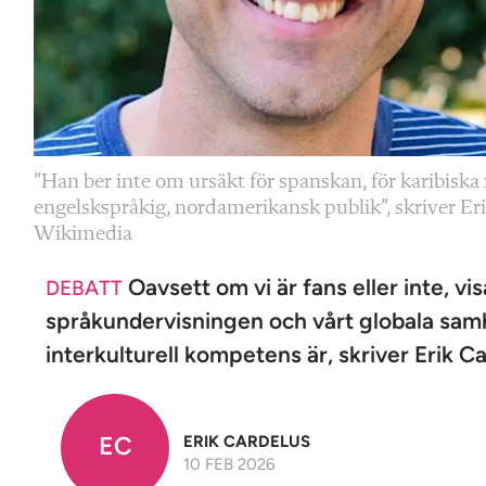
”Han ber inte om ursäkt för spanskan, för karibiska r
engelskspråkig, nordamerikansk publik”, skriver Er
Wikimedia
Oavsett om vi är fans eller inte, vi
DEBATT
språkundervisningen och vårt globala samhä
interkulturell kompetens är, skriver Erik C
EC
ERIK CARDELUS
10 FEB 2026