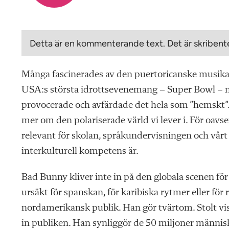
Detta är en kommenterande text. Det är skribente
Många fascinerades av den puertoricanske musik
USA:s största idrottsevenemang – Super Bowl – ny
provocerade och avfärdade det hela som ”hemskt
mer om den polariserade värld vi lever i. För oavse
relevant för skolan, språkundervisningen och vårt 
interkulturell kompetens är.
Bad Bunny kliver inte in på den globala scenen för 
ursäkt för spanskan, för karibiska rytmer eller för 
nordamerikansk publik. Han gör tvärtom. Stolt vis
in publiken. Han synliggör de 50 miljoner männi