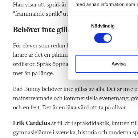
med annan information som du 
Han visar att språk är levande verktyg för identitet
”främmande språk” utan ett globalt kulturspråk s
S
Nödvändig
a
Behöver inte gillas av alla
m
t
För elever som redan lever i flerspråkighet är dett
y
lärare är det en påminnelse om att språkundervis
c
k
Avvisa
ordlistor. Språk öppnar dörrar mot världen; en extr
e
mer än på länge.
s
v
Bad Bunny behöver inte gillas av alla. Det är inte 
a
mainstreamade och kommersiella evenemang, gör 
l
och en fest. Det är en läxa värd att ta på allvar.
Erik Cardelus
är fil. dr i språkdidaktik, knuten 
gymnasielärare i svenska, historia och moderna sp