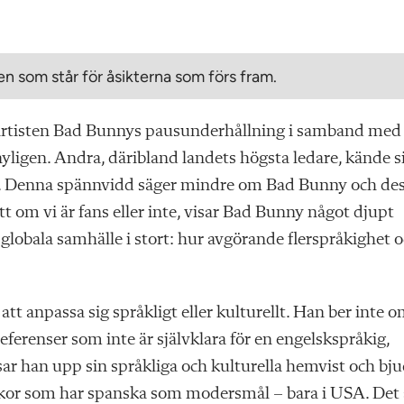
n som står för åsikterna som förs fram.
artisten Bad Bunnys pausunderhållning i samband med
ligen. Andra, däribland landets högsta ledare, kände s
”. Denna spännvidd säger mindre om Bad Bunny och de
tt om vi är fans eller inte, visar Bad Bunny något djupt
globala samhälle i stort: hur avgörande flerspråkighet 
att anpassa sig språkligt eller kulturellt. Han ber inte 
referenser som inte är självklara för en engelskspråkig,
ar han upp sin språkliga och kulturella hemvist och bj
skor som har spanska som modersmål – bara i USA. Det 