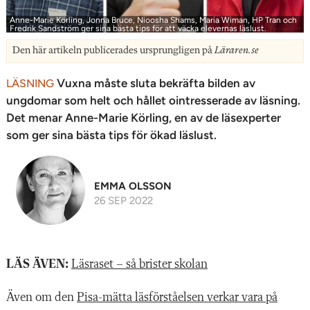
Anne-Marie Körling, Jonna Bruce, Nioosha Shams, Maria Wiman, HP Tran och
Fredrik Sandström ger sina bästa tips för att väcka elevernas läslust.
Den här artikeln publicerades ursprungligen på
Läraren.se
Vuxna måste sluta bekräfta bilden av
LÄSNING
ungdomar som helt och hållet ointresserade av läsning.
Det menar Anne-Marie Körling, en av de läsexperter
som ger sina bästa tips för ökad läslust.
EMMA OLSSON
26 SEP 2022
LÄS ÄVEN:
Läsraset – så brister skolan
Även om den
Pisa-mätta läsförståelsen verkar vara på