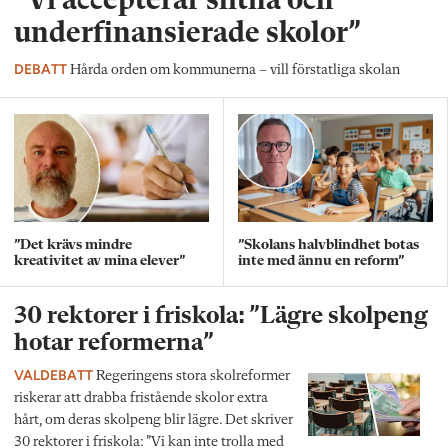
”Vi accepterar slitna och
underfinansierade skolor”
DEBATT
Hårda orden om kommunerna – vill förstatliga skolan
”Det krävs mindre
”Skolans halvblindhet botas
kreativitet av mina elever”
inte med ännu en reform”
30 rektorer i friskola: ”Lägre skolpeng
hotar reformerna”
VALDEBATT
Regeringens stora skolreformer
riskerar att drabba fristående skolor extra
hårt, om deras skolpeng blir lägre. Det skriver
30 rektorer i friskola: ”Vi kan inte trolla med