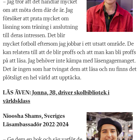
– Jag tror att det handlar mycket
om att möta dem där de är. Jag
försöker att prata mycket om
läsning som träning i anslutning
till deras intressen. Det blir
mycket fotboll eftersom jag jobbar i ett utsatt område. De
kan relatera till att de blir proffs och att man kan bli proffs
på att läsa. Jag behöver inte kämpa med läsengagemanget.
Det är ingen som har tvingat dem att läsa och nu finns det
plötsligt en hel värld att upptäcka.
LÄS ÄVEN:
Jonna, 38, driver skolbibliotek i
världsklass
Nioosha Shams, Sveriges
Läsambassadör 2022-2024
– Ge dem en bok och säg varför de