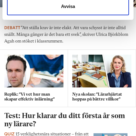
Avvisa
”Att ställa krav är inte elakt”
DEBATT
”Att ställa krav är inte elakt. Att vara schysst är inte alltid
snällt. Många gånger är det bara ett svek”, skriver Ulrica Björkblom
Agah om stöket i klassrummen.
Replik: ”Vi vet hur man
Nya skolan: ”Lärarhjärtat
skapar effektiv inlärning”
hoppas på bättre villkor"
Test: Hur klarar du ditt första år som
ny lärare?
QUIZ
15 verklighetsnära situationer – från att