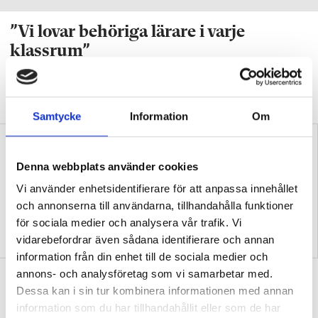
”Vi lovar behöriga lärare i varje
klassrum”
VALDEBATT
Centerpartiets tioåriga plan:
Inga fler obehöriga lärare.
Samtycke
Information
Om
Denna webbplats använder cookies
Vi använder enhetsidentifierare för att anpassa innehållet
och annonserna till användarna, tillhandahålla funktioner
för sociala medier och analysera vår trafik. Vi
”Så bryter vi hatpratets
”Hur skolan fungerar blir
vidarebefordrar även sådana identifierare och annan
pyramid i skolan”
tydligt i trappan”
information från din enhet till de sociala medier och
annons- och analysföretag som vi samarbetar med.
”Vad ska vår tid räcka till på
Dessa kan i sin tur kombinera informationen med annan
förskolan?”
information som du har tillhandahållit eller som de har