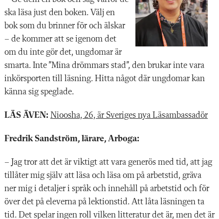
ska läsa just den boken. Välj en
bok som du brinner för och älskar
­– de kommer att se igenom det
om du inte gör det, ungdomar är
smarta. Inte ”Mina drömmars stad”, den brukar inte vara
inkörsporten till läsning. Hitta något där ungdomar kan
känna sig speglade.
LÄS ÄVEN:
Nioosha, 26, är Sveriges nya Läsambassadör
Fredrik Sandström, lärare, Arboga:
– Jag tror att det är viktigt att vara generös med tid, att jag
tillåter mig själv att läsa och läsa om på arbetstid, gräva
ner mig i detaljer i språk och innehåll på arbetstid och för
över det på eleverna på lektionstid. Att låta läsningen ta
tid. Det spelar ingen roll vilken litteratur det är, men det är