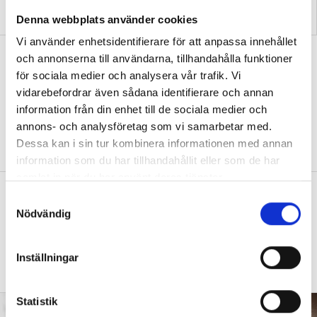
”Så bryter vi hatpratets
”Hur skolan fungerar blir
pyramid i skolan”
tydligt i trappan”
Denna webbplats använder cookies
Vi använder enhetsidentifierare för att anpassa innehållet
”Vad ska vår tid räcka till på
och annonserna till användarna, tillhandahålla funktioner
förskolan?”
för sociala medier och analysera vår trafik. Vi
vidarebefordrar även sådana identifierare och annan
DEBATT
”Ska jag som förskollärare duka,
information från din enhet till de sociala medier och
damma, snygga upp i hallen, svara i telefon
annons- och analysföretag som vi samarbetar med.
eller ska jag vara närvarande tillsammans
Dessa kan i sin tur kombinera informationen med annan
med barnen?”
information som du har tillhandahållit eller som de har
samlat in när du har använt deras tjänster.
”Vad säger det om skolan när allt fler
S
barn behöver anpassas?”
Nödvändig
a
m
DEBATT
”Frågan är hur skolan kan ge plats åt
t
fler barn från början – inte hur de ska
Inställningar
y
anpassas till skolan”.
c
k
Statistik