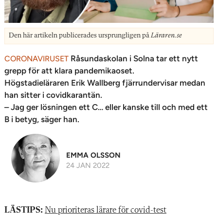
Den här artikeln publicerades ursprungligen på
Läraren.se
Råsundaskolan i Solna tar ett nytt
CORONAVIRUSET
grepp för att klara pandemikaoset.
Högstadieläraren Erik Wallberg fjärrundervisar medan
han sitter i covidkarantän.
– Jag ger lösningen ett C… eller kanske till och med ett
B i betyg, säger han.
EMMA OLSSON
24 JAN 2022
LÄSTIPS:
Nu prioriteras lärare för covid-test