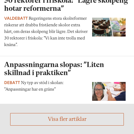
30 rektorer i friskola: ”Lägre skolpeng
hotar reformerna”
VALDEBATT
Regeringens stora skolreformer
riskerar att drabba fristående skolor extra
hårt, om deras skolpeng blir lägre. Det skriver
30 rektorer i friskola: ”Vi kan inte trolla med
knäna”.
Anpassningarna slopas: ”Liten
skillnad i praktiken”
DEBATT
Ny typ av stöd i skolan:
"Anpassningar har en gräns”
Visa fler artiklar