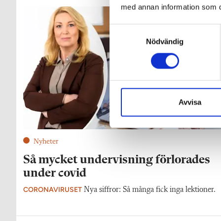
med annan information som du 
S
Nödvändig
a
m
t
y
c
k
Avvisa
e
s
v
Nyheter
a
Så mycket undervisning förlorades
l
under covid
CORONAVIRUSET
Nya siffror: Så många fick inga lektioner.