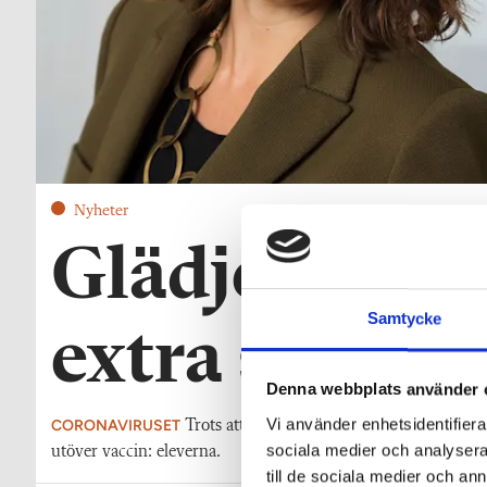
Nyheter
Glädjebesked 
Samtycke
extra skydd 
Denna webbplats använder 
Vi använder enhetsidentifierar
CORONAVIRUSET
Trots att den nya, mer smittsamma omikron
sociala medier och analysera 
utöver vaccin: eleverna.
till de sociala medier och a