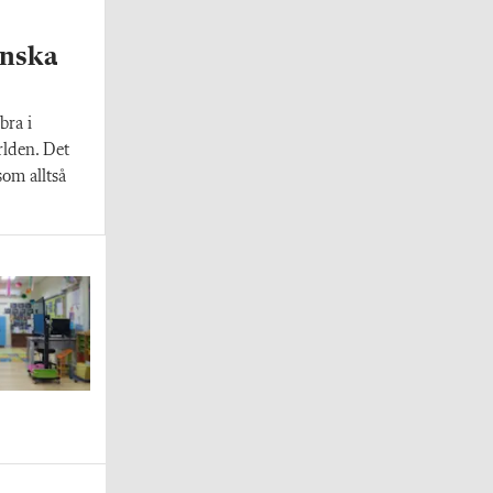
enska
bra i
rlden. Det
som alltså
.