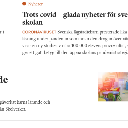
Nyheter
Trots covid – glada nyheter för sv
skolan
CORONAVIRUSET
r i
Svenska lågstadiebarn presterade lika 
läsning under pandemin som innan den drog in över vä
visar en ny studie av nära 100 000 elevers provresultat, 
ger ett gott betyg till den öppna skolans pandemistrategi
de
åverkat barns lärande och
rån Skolverket.