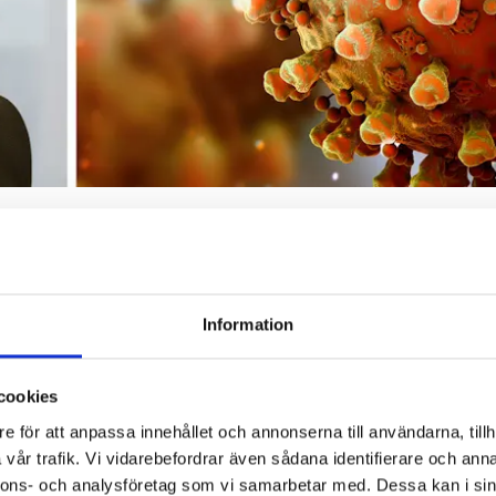
till lärare –
Information
mot nya omikr
cookies
e för att anpassa innehållet och annonserna till användarna, tillh
varianten förväntas toppa i maj kan lärarna räkna med en stark sk
vår trafik. Vi vidarebefordrar även sådana identifierare och anna
nnons- och analysföretag som vi samarbetar med. Dessa kan i sin