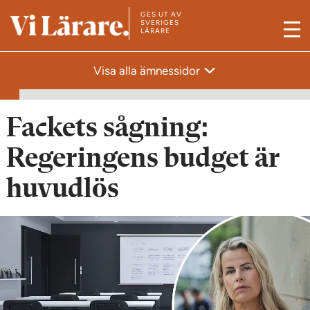
GES UT AV
T
SVERIGES
LÄRARE
M
i
e
l
Visa alla ämnessidor
n
l
y
s
t
Fackets sågning:
a
Regeringens budget är
r
t
huvudlös
s
i
d
a
n