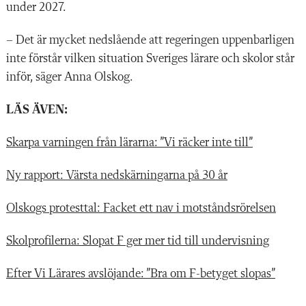
under 2027.
– Det är mycket nedslående att regeringen uppenbarligen
inte förstår vilken situation Sveriges lärare och skolor står
inför, säger Anna Olskog.
LÄS ÄVEN:
Skarpa varningen från lärarna: ”Vi räcker inte till”
Ny rapport: Värsta nedskärningarna på 30 år
Olskogs protesttal: Facket ett nav i motståndsrörelsen
Skolprofilerna: Slopat F ger mer tid till undervisning
Efter Vi Lärares avslöjande: ”Bra om F-betyget slopas”