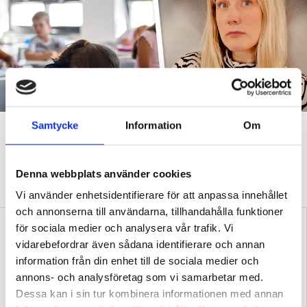
Samtycke
Information
Om
”Att ställa krav är inte elakt”
DEBATT
”Att ställa krav är inte elakt. Att vara schysst är inte alltid
Denna webbplats använder cookies
snällt. Många gånger är det bara ett svek”, skriver Ulrica Björkblom
Agah om stöket i klassrummen.
Vi använder enhetsidentifierare för att anpassa innehållet
och annonserna till användarna, tillhandahålla funktioner
för sociala medier och analysera vår trafik. Vi
vidarebefordrar även sådana identifierare och annan
information från din enhet till de sociala medier och
annons- och analysföretag som vi samarbetar med.
Dessa kan i sin tur kombinera informationen med annan