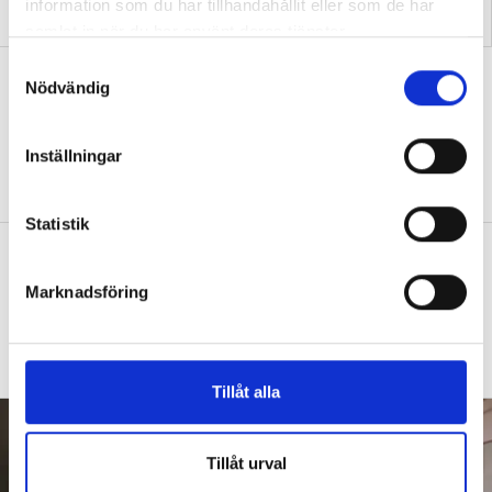
Replik: ”Vi vet hur man
Nya skolan: ”Lärarhjärtat
information som du har tillhandahållit eller som de har
skapar effektiv inlärning”
hoppas på bättre villkor"
samlat in när du har använt deras tjänster.
S
Test: Hur klarar du ditt första år som
Nödvändig
a
ny lärare?
m
t
QUIZ
15 verklighetsnära situationer – från att
Inställningar
y
hitta ditt första jobb till skolavslutningen.
c
k
Statistik
e
Diagnoserna: ”Vi bör sluta sätta
s
etiketter på barn”
Marknadsföring
v
DEBATT
Så arbetar läraren för social och
a
emotionell kompetens
l
Tillåt alla
Tillåt urval