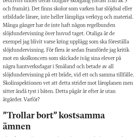
bedrivits under deras tidigare skolgång (oftast från åk 3
och framåt). Det finns skolor som varken har slöjdsal eller
utbildade lärare, inte heller lämpliga verktyg och material.
Många gånger har de inte haft någon regelbunden
slöjdundervisning över huvud taget. Otaliga är de
exempel jag blivit varse kring upplägg som ska föreställa
slöjdundervisning. För flera år sedan framförde jag kritik
mot en skolkoncern som skickade iväg sina elever på
några hantverksdagar i Småland och betade av all
slöjdundervisning på ett bräde, vid ett och samma tillfälle.
Skolinspektionen vet att detta strider mot läroplanen men
sitter ändå tyst i båten. Detta pågår år efter år utan
åtgärder. Varför?
”Trollar bort” kostsamma
ämnen