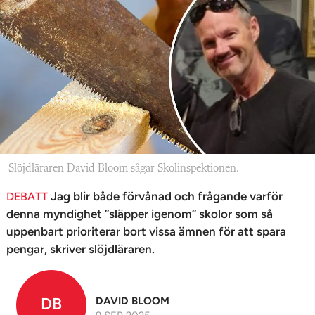
n
Slöjdläraren David Bloom sågar Skolinspektionen.
Jag blir både förvånad och frågande varför
DEBATT
denna myndighet ”släpper igenom” skolor som så
uppenbart prioriterar bort vissa ämnen för att spara
pengar, skriver slöjdläraren.
DB
DAVID BLOOM