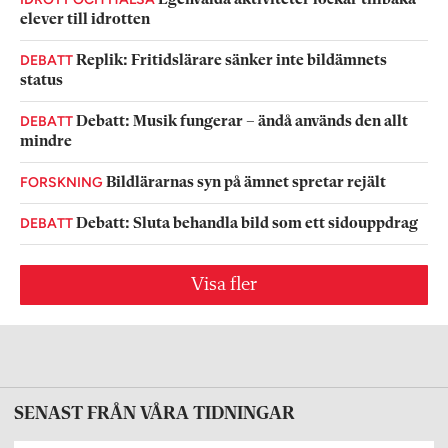
Egenvalda aktiviteter lockar tillbaka
elever till idrotten
DEBATT
Replik: Fritidslärare sänker inte bildämnets
status
DEBATT
Debatt: Musik fungerar – ändå används den allt
mindre
FORSKNING
Bildlärarnas syn på ämnet spretar rejält
DEBATT
Debatt: Sluta behandla bild som ett sidouppdrag
Visa fler
SENAST FRÅN VÅRA TIDNINGAR