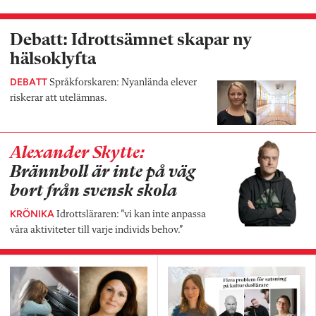
Debatt: Idrottsämnet skapar ny
hälsoklyfta
DEBATT
Språkforskaren: Nyanlända elever
riskerar att utelämnas.
Alexander Skytte:
Brännboll är inte på väg
bort från svensk skola
KRÖNIKA
Idrottsläraren: ”vi kan inte anpassa
våra aktiviteter till varje individs behov.”