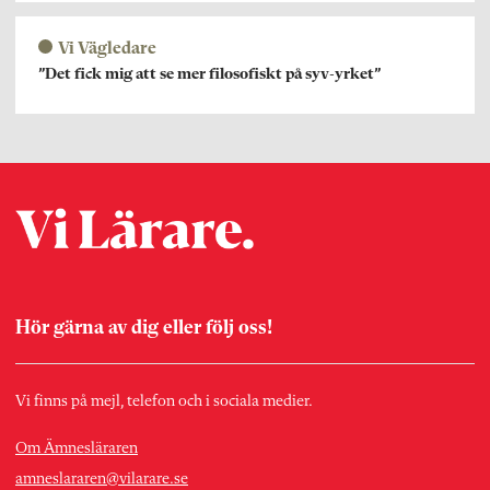
Vi Vägledare
”Det fick mig att se mer filosofiskt på syv-yrket”
Hör gärna av dig eller följ oss!
Vi finns på mejl, telefon och i sociala medier.
Om Ämnesläraren
amneslararen@vilarare.se