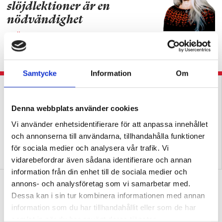
slöjdlektioner är en
nödvändighet
KRÖNIKA
Slöjdläraren: Det går inte att ladda
om hur många gånger som helst under en
arbetsdag.
Samtycke
Information
Om
Denna webbplats använder cookies
Vi använder enhetsidentifierare för att anpassa innehållet
och annonserna till användarna, tillhandahålla funktioner
för sociala medier och analysera vår trafik. Vi
Lärarna svetsar samman
Hennes färgkodade slöjdsal
slöjd till ett ämne
förenklar för alla
vidarebefordrar även sådana identifierare och annan
information från din enhet till de sociala medier och
Därför får tjejer mycket högre betyg
annons- och analysföretag som vi samarbetar med.
än killar i bild
Dessa kan i sin tur kombinera informationen med annan
information som du har tillhandahållit eller som de har
BETYG
Forskaren: ”En del pojkar kan ha svårt
samlat in när du har använt deras tjänster.