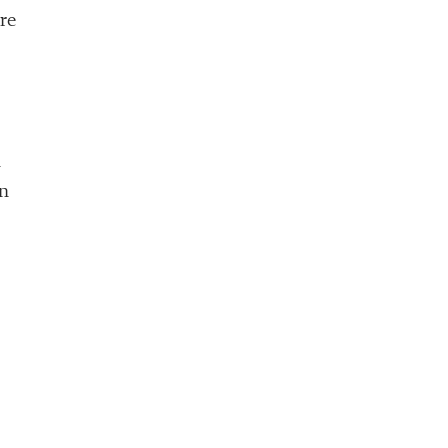
re
n
en