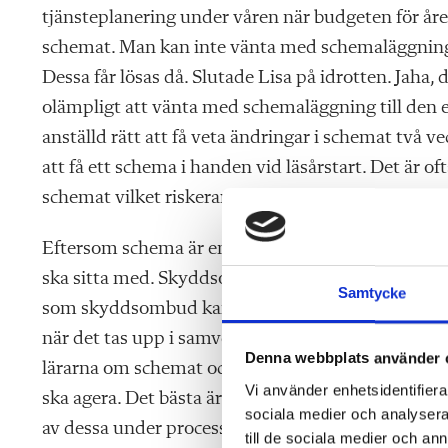
tjänsteplanering under våren när budgeten för åre
schemat. Man kan inte vänta med schemaläggning ti
Dessa får lösas då. Slutade Lisa på idrotten. Jaha, 
olämpligt att vänta med schemaläggning till den 
anställd rätt att få veta ändringar i schemat två vec
att få ett schema i handen vid läsårstart. Det är of
schemat vilket riskerar att bli ett arbetsmiljöprobl
Eftersom schema är en arbetsmiljöfråga ska des
ska sitta med. Skyddsombudet bör då få möjlighet
Samtycke
som skyddsombud kan agera för arbetsmiljön komma
när det tas upp i samverkan utan ska läggas ut på 
Denna webbplats använder 
lärarna om schemat och lärarna får då, om de in
Vi använder enhetsidentifierar
ska agera. Det bästa är såklart om man både tar 
sociala medier och analysera 
av dessa under processens gång med berörda lärar
till de sociala medier och a