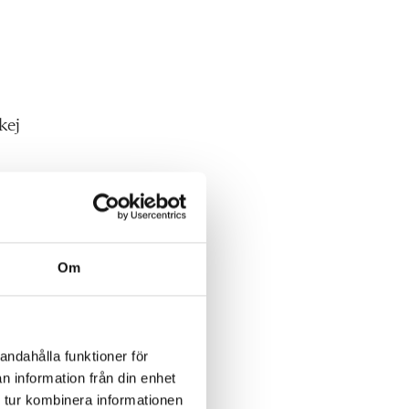
kej
ud
 man
Om
t
med
som
andahålla funktioner för
lar
n information från din enhet
god
 tur kombinera informationen