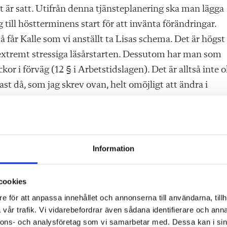
t är satt. Utifrån denna tjänsteplanering ska man lägga
ll höstterminens start för att invänta förändringar.
då får Kalle som vi anställt ta Lisas schema. Det är högst
extremt stressiga läsårstarten. Dessutom har man som
kor i förväg (12 § i Arbetstidslagen). Det är alltså inte o
tast då, som jag skrev ovan, helt omöjligt att ändra i
em för resten av läsåret.
sa samverkas i skolans samverkansgrupp där skyddsomb
 att förhöra sig om scheman med berörda lärare så att
Information
nde läsår. Det vill säga, schemat ska inte vara spika
remiss. Alternativet är att schemaläggarna hör sig för 
cookies
te är nöjda med schemat, lyfta det med skyddsombudet 
e för att anpassa innehållet och annonserna till användarna, tillh
in schemaönskemål innan schemaläggningen och även kol
vår trafik. Vi vidarebefordrar även sådana identifierare och anna
e. Man måste alltså sätta igång med schemaläggning i 
nnons- och analysföretag som vi samarbetar med. Dessa kan i sin