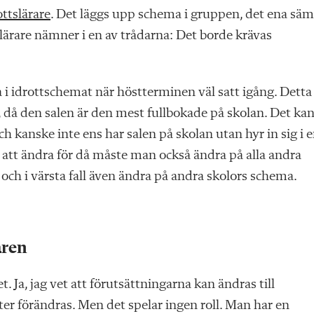
ttslärare
. Det läggs upp schema i gruppen, det ena säm
slärare nämner i en av trådarna: Det borde krävas
a i idrottschemat när höstterminen väl satt igång. Detta
 då den salen är den mest fullbokade på skolan. Det ka
h kanske inte ens har salen på skolan utan hyr in sig i 
 att ändra för då måste man också ändra på alla andra
ch i värsta fall även ändra på andra skolors schema.
aren
 Ja, jag vet att förutsättningarna kan ändras till
ter förändras. Men det spelar ingen roll. Man har en