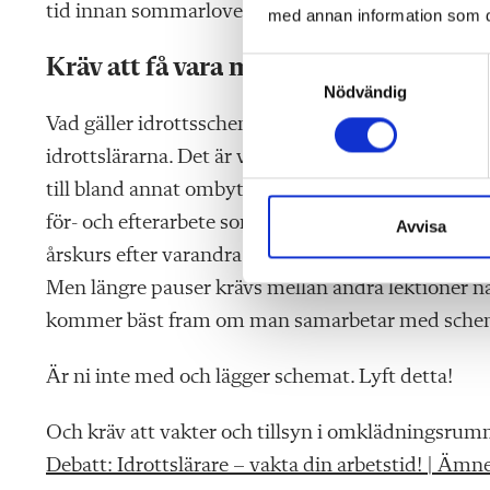
tid innan sommarlovet så att det finns tid att änd
med annan information som du 
Kräv att få vara med
S
Nödvändig
a
m
Vad gäller idrottsschemat som ofta läggs först så 
t
idrottslärarna. Det är vi som har koll på förutsät
y
till bland annat ombytena som är en arbetsmiljöfråg
c
för- och efterarbete som i vårt ämne inkluderar at
k
Avvisa
e
årskurs efter varandra för att slippa undanplockn
s
Men längre pauser krävs mellan andra lektioner nä
v
kommer bäst fram om man samarbetar med sche
a
l
Är ni inte med och lägger schemat. Lyft detta!
Och kräv att vakter och tillsyn i omklädningsrumm
Debatt: Idrottslärare – vakta din arbetstid! | Ämn