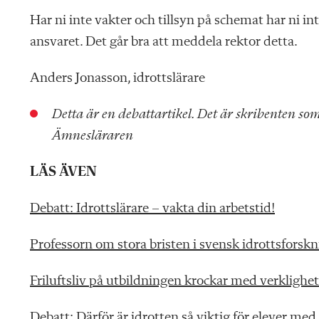
Har ni inte vakter och tillsyn på schemat har ni int
ansvaret. Det går bra att meddela rektor detta.
Anders Jonasson, idrottslärare
Detta är en debattartikel. Det är skribenten som 
Ämnesläraren
LÄS ÄVEN
Debatt: Idrottslärare – vakta din arbetstid!
Professorn om stora bristen i svensk idrottsforsk
Friluftsliv på utbildningen krockar med verklighe
Debatt: Därför är idrotten så viktig för elever me