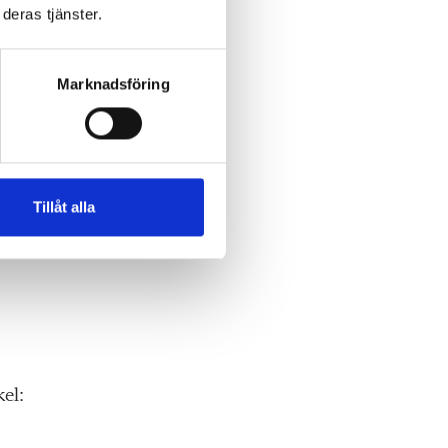
deras tjänster.
Marknadsföring
yn
akta
ma
Tillåt alla
e.
el: