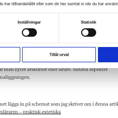
ra i dessa om man upptäcker att de inte fungerar.
har tillhandahållit eller som de har samlat in när du har använt 
Inställningar
Statistik
är det lämpligt att man lägger detta i samarbete med
tningarna för vårt speciella ämne där man måste ta häns
a för både lärare och elever. Det är också viktig att be
t plocka fram material. Man kanske vill ha klasser i sam
Tillåt urval
ing och då kan pausen mellan de lektionerna vara kortar
r man byter årskurser eller lärare. Sådana aspekter
maläggningen.
et läggs in på schemat som jag skriver om i denna artik
esläraren – praktisk-estetiska