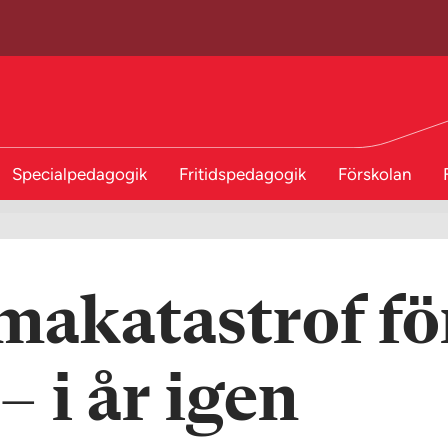
Specialpedagogik
Fritidspedagogik
Förskolan
makatastrof fö
– i år igen