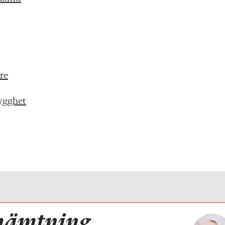
are
rygghet
hämtning