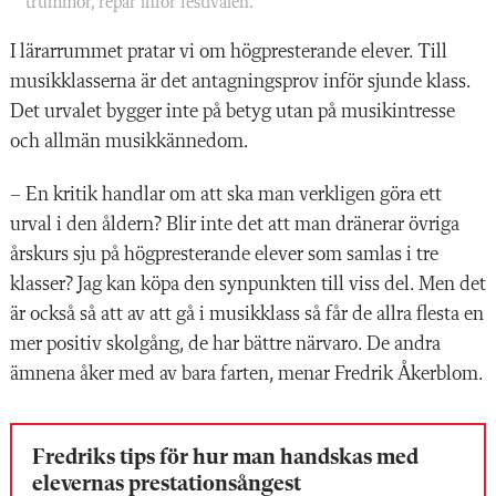
trummor, repar inför festivalen.
I lärarrummet pratar vi om högpresterande elever. Till
musik­klasserna är det antagningsprov
inför sjunde klass.
Det urvalet byg
ger inte på betyg utan på musikintresse
och allmän musikkännedom.
– En kritik handlar om att ska man verkligen göra ett
urval i den åldern? Blir inte det att man dränerar övriga
årskurs sju på högpresterande elever som samlas i tre
klasser? Jag kan köpa den synpunk
ten till viss del. Men det
är också så att av att gå i musikklass så får de allra flesta en
mer positiv skolgång,
de har bättre närvaro. De andra
äm
nena åker med av bara farten, menar Fredrik Åkerblom.
Fredriks tips för hur man handskas med
elevernas prestations­ångest