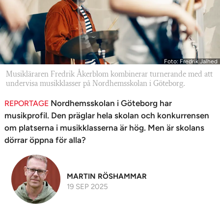
n
Foto: Fredrik Jalhed
Musikläraren Fredrik Åkerblom kombinerar turnerande med att
undervisa musikklasser på Nordhemsskolan i Göteborg.
Nordhemsskolan i Göteborg har
REPORTAGE
musikprofil. Den präglar hela skolan och konkurrensen
om platserna i musikklasserna är hög. Men är skolans
dörrar öppna för alla?
MARTIN RÖSHAMMAR
19 SEP 2025