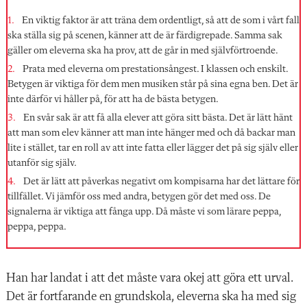
En viktig faktor är att träna dem ordentligt, så att de som i vårt fall
ska ställa sig på scenen, känner att de är färdigrepade. Samma sak
gäller om eleverna ska ha prov, att de går in med självförtroende.
Prata med eleverna om prestationsångest. I klassen och enskilt.
Betygen är viktiga för dem men musiken står på sina egna ben. Det är
inte därför vi håller på, för att ha de bästa betygen.
En svår sak är att få alla elever att göra sitt bästa. Det är lätt hänt
att man som elev känner att man inte hänger med och då backar man
lite i stället, tar en roll av att inte fatta eller lägger det på sig själv eller
utanför sig själv.
Det är lätt att påverkas negativt om kompisarna har det lättare för
tillfället. Vi jämför oss med andra, betygen gör det med oss. De
signalerna är viktiga att fånga upp. Då måste vi som lärare peppa,
peppa, peppa.
Han har landat i att det måste vara okej att göra ett urval.
Det är fort­farande en grundskola, eleverna ska ha med sig