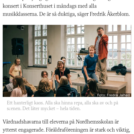
konsert i Konserthuset i måndags med alla
musikklasserna. De är så duktiga, säger Fredrik Åkerblom.
Foto: Fredrik Jalhed
Ett hanterligt kaos. Alla ska hinna repa, alla ska av och på
scenen. Det låter mycket – hela tiden.
Vårdnadshavarna till eleverna på Nordhemsskolan är
ytterst engagerade. Föräldraföreningen är stark och viktig,