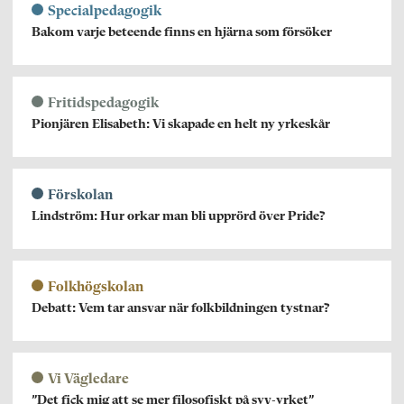
Specialpedagogik
Bakom varje beteende finns en hjärna som försöker
Fritidspedagogik
Pionjären Elisabeth: Vi skapade en helt ny yrkeskår
Förskolan
Lindström: Hur orkar man bli upprörd över Pride?
Folkhögskolan
Debatt: Vem tar ansvar när folkbildningen tystnar?
Vi Vägledare
”Det fick mig att se mer filosofiskt på syv-yrket”