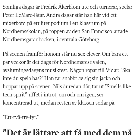
Somliga dagar är Fredrik Åkerblom ute och turnerar, spelar
Peter LeMarc-låtar. Andra dagar står han här vid ett
mixerbord på ett litet podium i ett klassrum på
Nordhemsskolan, på toppen av den San Francisco-artade
Nordhemsgatanbacken, i centrala Göteborg.
På scenen framför honom står nu sex elever. Om bara ett
par veckor är det dags för Nordhemsfestivalen,
avslutningsdagens musikfest. Någon ropar till Vidar: ”Ska
inte du spela bas?” Han tar snabbt av sig sin jacka och
hoppar upp på scenen. Nils är redan där, tar ut ”Smells like
teen spirit”-riffet i introt, om och om igen, ser
koncentrerad ut, medan resten av klassen sorlar på.
”Ett-två-tre-fyr.”
”Det är lättare att få med dem på