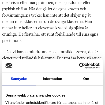
med vissa eller
många ämnen, med sjukdomar eller
psykisk ohälsa. När det gäller de egna kraven och
förväntningarna tycker han inte att det skiljer sig åt
mellan musikklasserna och de övriga klasserna. Han
menar inte heller att elevernas krav på sig själva är
orimliga. De flesta har ett sunt förhållande till sina egna
prestationer.
– Det vi har en mindre andel av i musikklasserna, det är
elever med
utländsk bakgrund. Det tror jag be
ror på att de
föräldrarna inte är inne på det här spåret. Eleverna har inte
med sig musikintresset hemifrån och söker inte. Jag
hoppas att det ska ändras på sikt.
Samtycke
Information
Om
Denna webbplats använder cookies
Vi använder enhetsidentifierare för att anpassa innehållet