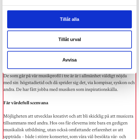
a
l
Högpresterande elever lockas till
Tillåt alla
musikklasserna
Fredrik Åkerblom, musiklärare,
och Carina Torstensson, rek
tor,
Tillåt urval
på Nordhemsskolan om de viktigaste orsakerna till varför
musikprofilerade skolor ofta har hög status.
Avvisa
Ryktet sprider sig snabbt
De som går på vår musikprofil i tre år är i allmänhet väldigt nöjda
med sin högstadietid och då sprider sig det, via kompisar, syskon och
andra. De har fått jobba med musiken som inspirationskälla.
Får värdefull scenvana
Möjligheten att utvecklas kreativt och att bli skicklig på att musicera
tillsammans med andra. Hos oss får eleverna inte
bara en gedi
gen
musikalisk utbildning, utan också omfattande erfarenhet av att
uppträda – både i större konserter, som våra väl-besökta vår- och