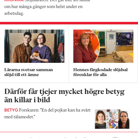
Slöjdläraren: Det går inte att ladda
om hur många gånger som helst under en
arbetsdag.
Lärarna svetsar samman
Hennes färgkodade slöjdsal
slöjd till ett ämne
förenklar för alla
Därför får tjejer mycket högre betyg
än killar i bild
BETYG
Forskaren: ”En del pojkar kan ha svårt
med tålamodet.”