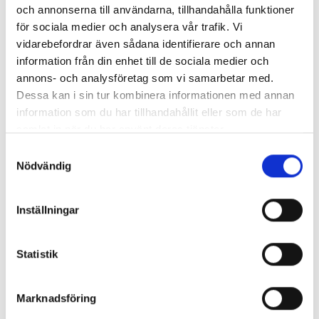
och annonserna till användarna, tillhandahålla funktioner
för sociala medier och analysera vår trafik. Vi
vidarebefordrar även sådana identifierare och annan
information från din enhet till de sociala medier och
annons- och analysföretag som vi samarbetar med.
Dessa kan i sin tur kombinera informationen med annan
Foto: Fredrik Jalhed
information som du har tillhandahållit eller som de har
När kompisarna spelar lyssnar Neela Saiduddin Kovacs, Cilla
samlat in när du har använt deras tjänster.
Stakeberg Ingvar, Valda Centerwall, Miranda Karlsson (i
S
spegeln) och Myreland Oraham.
Nödvändig
a
m
I klassrummet dundrar Nirvana-låten, den som var en
t
sådan hit 1991, ut från scenen och fyller varje millimeter
Inställningar
y
av rummet. Sally och Roz, de två sångerskorna, vrålar ut
c
en presentation av musikerna/kompisarna mot slutet, när
k
Statistik
de matar på skapas en massiv vägg av ljud. På en av
e
stolarna några rader bak, med perfekt överblick, sitter
s
Marknadsföring
Elgin och lufttrummar, nästan som i trans.
v