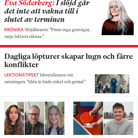
Eva Söderberg:
I slöjd går
det inte att vakna till i
slutet av terminen
KRÖNIKA
Slöjdläraren: ”Finns inga genvägar,
varje lektion räknas.”
Dagliga löpturer skapar lugn och färre
konflikter
LEKTIONSTIPSET
Idrottsläraren om
satsningen: ”Idén är både enkel och genial.”