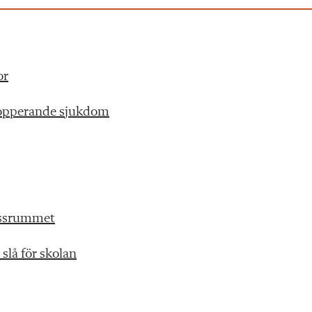
or
alopperande sjukdom
assrummet
slå för skolan