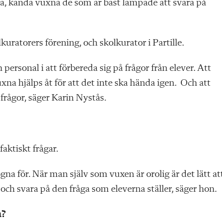
gga, kända vuxna de som är bäst lämpade att svara på
ratorers förening, och skolkurator i Partille.
n personal i att förbereda sig på frågor från elever. Att
xna hjälps åt för att det inte ska hända igen. Och att
frågor, säger Karin Nystås.
faktiskt frågar.
na för. När man själv som vuxen är orolig är det lätt at
en och svara på den fråga som eleverna ställer, säger hon.
å?