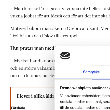
– Man kanske får säga att vi vuxna inte heller för
vuxna jobbar för att förstå och för att det inte sk
Motivet bakom massakern i Örebro är okänt. Men ti
Trollhättan och Eslöv till exempel.
Hur pratar man med barn och elever som själ
– Mycket handlar om ålder och förståelse för den t
och en större vaksamhet och känslighet, det måste
Samtycke
om och känna sina elever när man pratar med dem 
Denna webbplats använder 
Vi använder enhetsidentifierar
Elever i olika åldrar – så pratar du om skol
sociala medier och analysera 
till de sociala medier och a
Förskola