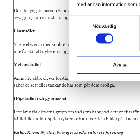
med annan information som du 
De allra yngsta barnen behöver vuxna för att sätta ord på tankar oc
avvägning om man ska ta upp frågan eller avvakta tills barnen själ
S
Nödvändig
a
Lågstadiet
m
t
Yngre elever är mer konkreta. De förstår vad som händer, men behö
y
inte förstår att nyheterna upprepar samma händelse, de kan tro att
c
k
Avvisa
Mellanstadiet
e
Ännu lite äldre elever förstår vad döden innebär. De kan söka egna 
s
saker de sett eller tankar de har som gör dem oroliga.
v
a
Högstadiet och gymnasiet
l
I tonåren får eleverna grepp om vad som hänt, vad det innebär för
källkritik, att inte sprida rykten och att inte dela bilder på skada
Källa: Karin Nystås, Sveriges skolkuratorers förening