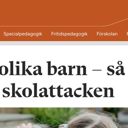
Specialpedagogik
Fritidspedagogik
Förskolan
 olika barn – så
 skolattacken