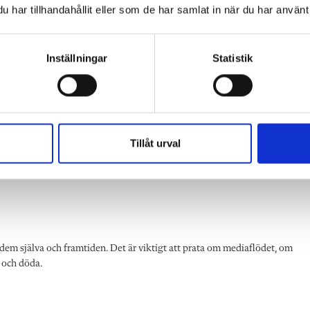
har tillhandahållit eller som de har samlat in när du har använt 
h frågor. Det är inte helt säkert att det vet vad som hänt, man får göra en
va har funderingar.
Inställningar
Statistik
ver tänka på jobbiga saker i omgångar. Det kan vara bra att tänka på att
 det pågår hela tiden.
Tillåt urval
information, och därför är det extra viktigt att prata om att de ska berät
 dem själva och framtiden. Det är viktigt att prata om mediaflödet, om
de och döda.