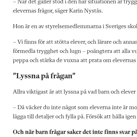
– När det gäller stöd i den här situationen är try
elevernas frågor, säger Karin Nystås.
Hon är en av styrelsemedlemmarna i Sveriges skolku
– Vi finns för att stötta elever, och lärare och anna
förmedla trygghet och lugn – poängtera att alla vu
peppa och stärka de vuxna att prata om elevernas 
”Lyssna på frågan”
Allra viktigast är att lyssna på vad barn och elever 
– Då väcker du inte något som eleverna inte är mog
lägga till detaljer och fylla på. Försök att hålla ig
Och när barn frågar saker det inte finns svar p