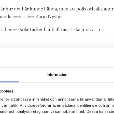
står hur det här kunde hända, men att polis och alla andr
a hända igen, säger Karin Nystås.
digare skolattacker har haft rasistiska motiv – i
va har invandrarbakgrund?
ypen av motiv. En del elever har egna tidigare erfarenh
 man hantera. Som alltid är det en fördel att ha kunska
Information
om svåra saker, säger Karin Nystås.
cookies
e för att anpassa innehållet och annonserna till användarna, tillh
attacken
vår trafik. Vi vidarebefordrar även sådana identifierare och anna
nnons- och analysföretag som vi samarbetar med. Dessa kan i sin