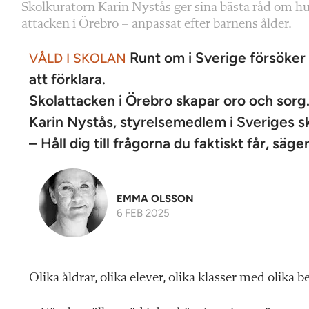
Skolkuratorn Karin Nystås ger sina bästa råd om hu
attacken i Örebro – anpassat efter barnens ålder.
Runt om i Sverige försöker l
VÅLD I SKOLAN
att förklara.
Skolattacken i Örebro skapar oro och sorg
Karin Nystås, styrelsemedlem i Sveriges sk
– Håll dig till frågorna du faktiskt får, säge
EMMA OLSSON
6 FEB 2025
Olika åldrar, olika elever, olika klasser med olika