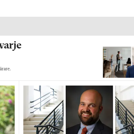
 varje
ärare.