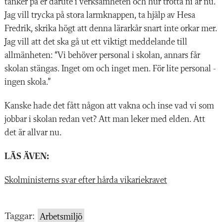
tänker på er därute i verksamheten och hur trötta ni är nu.
Jag vill trycka på stora larmknappen, ta hjälp av Hesa
Fredrik, skrika högt att denna lärarkår snart inte orkar mer.
Jag vill att det ska gå ut ett viktigt meddelande till
allmänheten: “Vi behöver personal i skolan, annars får
skolan stängas. Inget om och inget men. För lite personal -
ingen skola.”
Kanske hade det fått någon att vakna och inse vad vi som
jobbar i skolan redan vet? Att man leker med elden. Att
det är allvar nu.
LÄS ÄVEN:
Skolministerns svar efter hårda vikariekravet
Taggar:
Arbetsmiljö