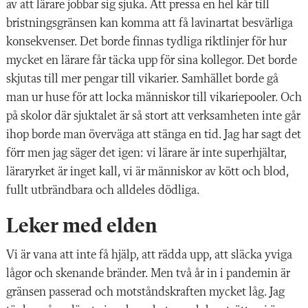
av att lärare jobbar sig sjuka. Att pressa en hel kår till
bristningsgränsen kan komma att få lavinartat besvärliga
konsekvenser. Det borde finnas tydliga riktlinjer för hur
mycket en lärare får täcka upp för sina kollegor. Det borde
skjutas till mer pengar till vikarier. Samhället borde gå
man ur huse för att locka människor till vikariepooler. Och
på skolor där sjuktalet är så stort att verksamheten inte går
ihop borde man överväga att stänga en tid. Jag har sagt det
förr men jag säger det igen: vi lärare är inte superhjältar,
läraryrket är inget kall, vi är människor av kött och blod,
fullt utbrändbara och alldeles dödliga.
Leker med elden
Vi är vana att inte få hjälp, att rädda upp, att släcka yviga
lågor och skenande bränder. Men två år in i pandemin är
gränsen passerad och motståndskraften mycket låg. Jag