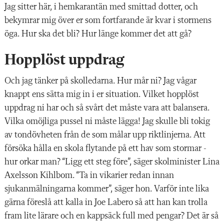
Jag sitter här, i hemkarantän med smittad dotter, och
bekymrar mig över er som fortfarande är kvar i stormens
öga. Hur ska det bli? Hur länge kommer det att gå?
Hopplöst uppdrag
Och jag tänker på skolledarna. Hur mår ni? Jag vågar
knappt ens sätta mig in i er situation. Vilket hopplöst
uppdrag ni har och så svårt det måste vara att balansera.
Vilka omöjliga pussel ni måste lägga! Jag skulle bli tokig
av tondövheten från de som målar upp riktlinjerna. Att
försöka hålla en skola flytande på ett hav som stormar -
hur orkar man? “Ligg ett steg före”, säger skolminister Lina
Axelsson Kihlbom. “Ta in vikarier redan innan
sjukanmälningarna kommer”, säger hon. Varför inte lika
gärna föreslå att kalla in Joe Labero så att han kan trolla
fram lite lärare och en kappsäck full med pengar? Det är så