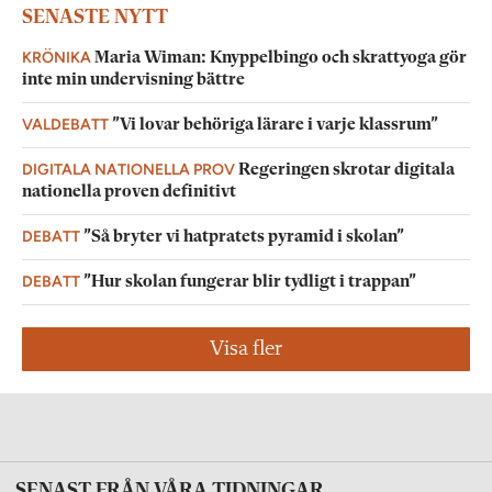
SENASTE NYTT
KRÖNIKA
Maria Wiman: Knyppelbingo och skrattyoga gör
inte min undervisning bättre
VALDEBATT
”Vi lovar behöriga lärare i varje klassrum”
DIGITALA NATIONELLA PROV
Regeringen skrotar digitala
nationella proven definitivt
DEBATT
”Så bryter vi hatpratets pyramid i skolan”
DEBATT
”Hur skolan fungerar blir tydligt i trappan”
Visa fler
SENAST FRÅN VÅRA TIDNINGAR