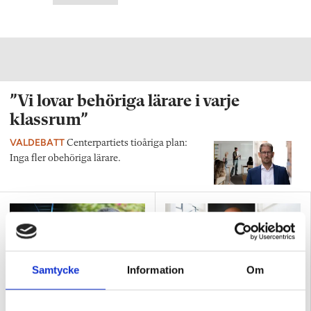
”Vi lovar behöriga lärare i varje
klassrum”
VALDEBATT
Centerpartiets tioåriga plan:
Inga fler obehöriga lärare.
Samtycke
Information
Om
”Så bryter vi hatpratets
”Hur skolan fungerar blir
pyramid i skolan”
tydligt i trappan”