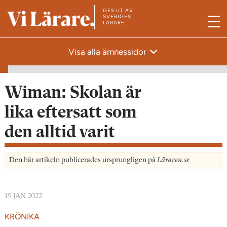
GES UT AV
T
SVERIGES
LÄRARE
M
i
e
l
Visa alla ämnessidor
n
l
y
s
t
Wiman: Skolan är
a
lika eftersatt som
r
den alltid varit
t
s
i
Den här artikeln publicerades ursprungligen på
Läraren.se
d
a
19 JAN 2022
n
KRÖNIKA