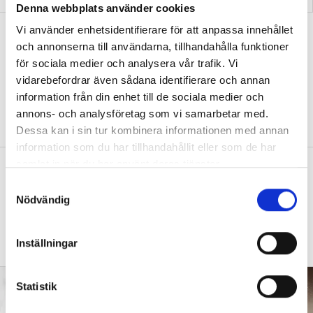
Denna webbplats använder cookies
Vi använder enhetsidentifierare för att anpassa innehållet
”Vad ska vår tid räcka till på
och annonserna till användarna, tillhandahålla funktioner
förskolan?”
för sociala medier och analysera vår trafik. Vi
DEBATT
”Ska jag som förskollärare duka,
vidarebefordrar även sådana identifierare och annan
damma, snygga upp i hallen, svara i telefon
information från din enhet till de sociala medier och
eller ska jag vara närvarande tillsammans
annons- och analysföretag som vi samarbetar med.
med barnen?”
Dessa kan i sin tur kombinera informationen med annan
information som du har tillhandahållit eller som de har
samlat in när du har använt deras tjänster.
”Vad säger det om skolan när allt fler
barn behöver anpassas?”
S
Nödvändig
a
DEBATT
”Frågan är hur skolan kan ge plats åt
m
fler barn från början – inte hur de ska
t
anpassas till skolan”.
Inställningar
y
c
k
Statistik
e