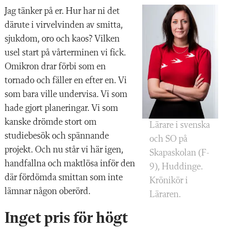
Jag tänker på er. Hur har ni det
därute i virvelvinden av smitta,
sjukdom, oro och kaos? Vilken
usel start på vårterminen vi fick.
Omikron drar förbi som en
tornado och fäller en efter en. Vi
som bara ville undervisa. Vi som
hade gjort planeringar. Vi som
kanske drömde stort om
Lärare i svenska
studiebesök och spännande
och SO på
projekt. Och nu står vi här igen,
Skapaskolan (F-
handfallna och maktlösa inför den
9), Huddinge.
där fördömda smittan som inte
Krönikör i
lämnar någon oberörd.
Läraren.
Inget pris för högt