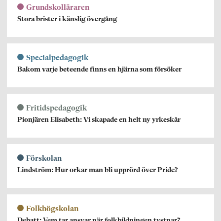
Grundskolläraren
Stora brister i känslig övergång
Specialpedagogik
Bakom varje beteende finns en hjärna som försöker
Fritidspedagogik
Pionjären Elisabeth: Vi skapade en helt ny yrkeskår
Förskolan
Lindström: Hur orkar man bli upprörd över Pride?
Folkhögskolan
Debatt: Vem tar ansvar när folkbildningen tystnar?