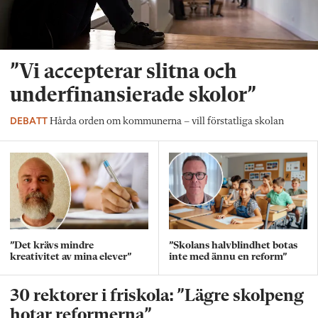
”Vi accepterar slitna och
underfinansierade skolor”
DEBATT
Hårda orden om kommunerna – vill förstatliga skolan
”Det krävs mindre
”Skolans halvblindhet botas
kreativitet av mina elever”
inte med ännu en reform”
30 rektorer i friskola: ”Lägre skolpeng
hotar reformerna”