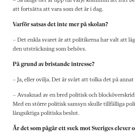
– Så länge det är upp till varje kommun att frit
att fortsätta att vara som det är i dag.
Varför satsas det inte mer på skolan?
– Det enkla svaret är att politikerna har valt att l
den utsträckning som behövs.
På grund av bristande intresse?
– Ja, eller ovilja. Det är svårt att tolka det på annat 
– Avsaknad av en bred politisk och blocköverskrid
Med en större politisk samsyn skulle tillfälliga po
långsiktiga politiska beslut.
Är det som pågår ett svek mot Sveriges elever o