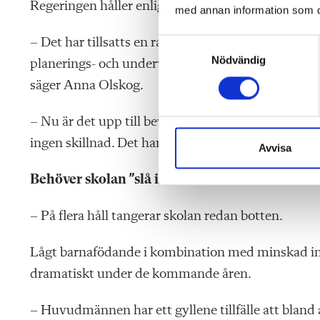
Regeringen håller enligt egna uppgifter på att re
med annan information som du 
– Det har tillsatts en rad utredningar som lagt en 
S
Nödvändig
a
planerings- och undervisningstid, förstärkningsun
m
säger Anna Olskog.
t
y
– Nu är det upp till bevis och genomföra dem. Att
c
ingen skillnad. Det har även tidigare regeringar gjo
k
Avvisa
e
Behöver skolan ”slå i botten” för att det ska fa
s
v
a
– På flera håll tangerar skolan redan botten.
l
Lågt barnafödande i kombination med minskad inv
dramatiskt under de kommande åren.
– Huvudmännen har ett gyllene tillfälle att bland