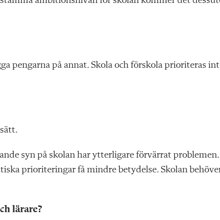
t bestämma ambitionsnivån för skolan kommer det dessu
ägga pengarna på annat. Skola och förskola prioriteras int
sätt.
ande syn på skolan har ytterligare förvärrat problemen.
litiska prioriteringar få mindre betydelse. Skolan behöve
ch lärare?