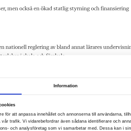
ser, men också en ökad statlig styrning och finansiering
 en nationell reglering av bland annat lärares undervisni
torlekar i skola och förskola.
ans problem, till exempel ökande sjuktal, sjunkande
något annat än ett svek.
Information
ärare och ha möjlighet att verkligen ge barn och elever e
cookies
e för att anpassa innehållet och annonserna till användarna, tillh
vår trafik. Vi vidarebefordrar även sådana identifierare och anna
nnons- och analysföretag som vi samarbetar med. Dessa kan i sin