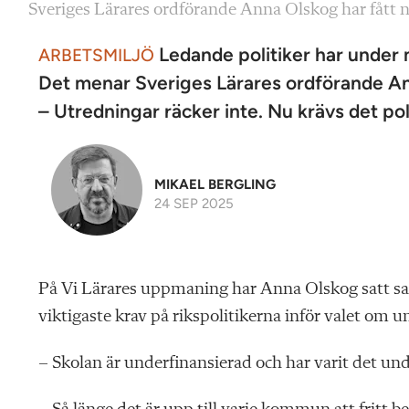
Sveriges Lärares ordförande Anna Olskog har fått nog
Ledande politiker har under m
ARBETSMILJÖ
Det menar Sveriges Lärares ordförande A
– Utredningar räcker inte. Nu krävs det pol
MIKAEL BERGLING
24 SEP 2025
P
å Vi Lärares uppmaning har Anna Olskog satt sa
viktigaste krav på rikspolitikerna inför valet om ung
– Skolan är underfinansierad och har varit det un