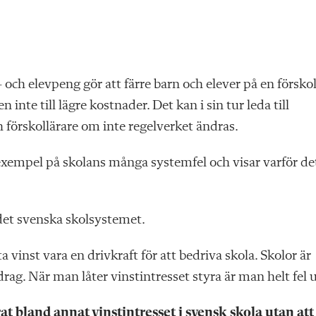
 och elevpeng gör att färre barn och elever på en försko
 inte till lägre kostnader. Det kan i sin tur leda till
h förskollärare om inte regelverket ändras.
t exempel på skolans många systemfel och visar varför de
 det svenska skolsystemet.
ta vinst vara en drivkraft för att bedriva skola. Skolor är
ag. När man låter vinstintresset styra är man helt fel u
t bland annat vinstintresset i svensk skola utan att