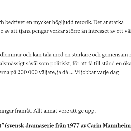
och bedriver en mycket högljudd retorik. Det är starka
av att tjäna pengar verkar större än intresset av ett vä
edlemmar och kan tala med en starkare och gemensam 
lsmässigt såväl som politiskt, för att få till stånd en ök
erna på 300 000 väljare, ja då … Vi jobbar varje dag
ingar framåt. Allt annat vore att ge upp.
livet” (svensk dramaserie från 1977 av Carin Mannheim