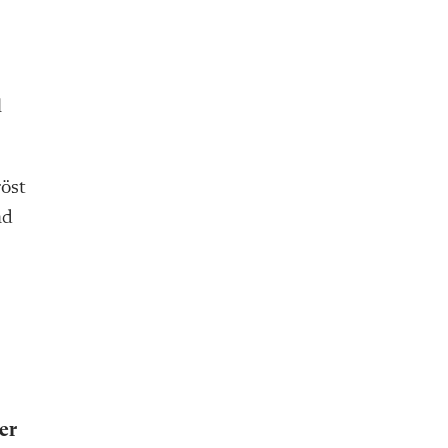
l
röst
ad
er