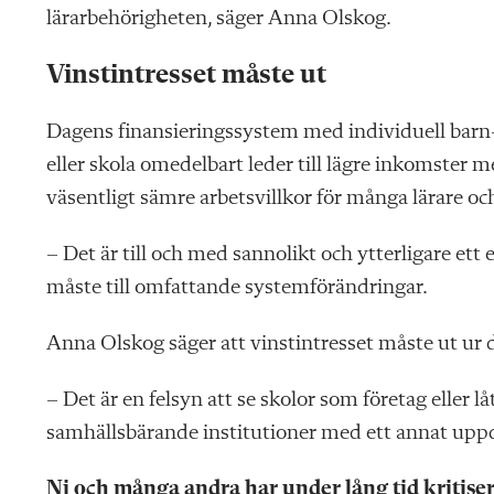
lärarbehörigheten, säger Anna Olskog.
Vinst­intresset måste ut
Dagens finansieringssystem
med individuell barn-
eller skola omedelbart leder till lägre inkomster men
väsentligt sämre arbetsvillkor för många lärare oc
– Det är till och med sannolikt och ytterligare et
måste till omfattande systemförändringar.
Anna Olskog säger att vinst­intresset måste ut ur
– Det är en felsyn att se skolor som företag eller lå
samhällsbärande institutioner med ett annat uppdr
Ni och många andra har under lång tid kritisera