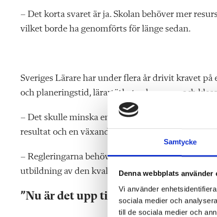
– Det korta svaret är ja. Skolan behöver mer resur
vilket borde ha genomförts för länge sedan.
Sveriges Lärare har under flera år drivit kravet på
och planeringstid, lärartäthet och grupp- och klass
– Det skulle minska en rad av skolans och förskol
resultat och en växande olikvärdighet som inte är 
Samtycke
– Regleringarna behövs för att lärare ska få vara l
utbildning av den kvalitet som de har rätt till.
Denna webbplats använder 
Vi använder enhetsidentifierar
”Nu är det upp till bevis”
sociala medier och analysera 
till de sociala medier och a