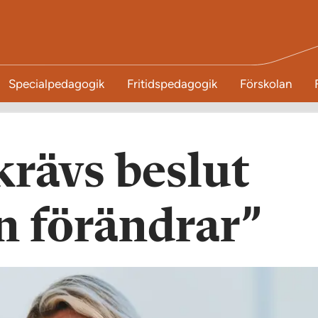
Specialpedagogik
Fritidspedagogik
Förskolan
krävs beslut
n förändrar”