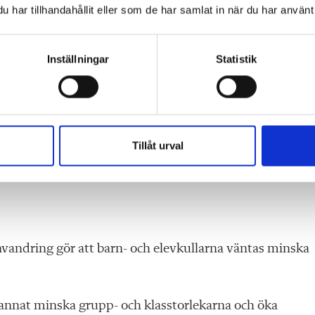
novera skolsystemet.
har tillhandahållit eller som de har samlat in när du har använt 
mängd bra förslag, till exempel reglering av lärares
Inställningar
Statistik
dervisning och en nationell skolpengsnorm. Det är bra,
 bara komma med förslag och tillsätta utredningar gör
rt.
Tillåt urval
ttas konkreta beslut?
andring gör att barn- och elevkullarna väntas minska
 annat minska grupp- och klasstorlekarna och öka