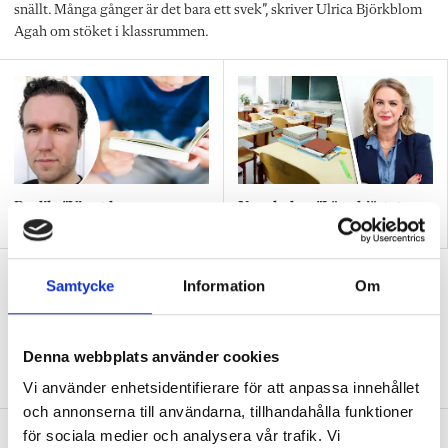
snällt. Många gånger är det bara ett svek”, skriver Ulrica Björkblom
Agah om stöket i klassrummen.
Replik: ”Vi vet hur man
Nya skolan: ”Lärarhjärtat
skapar effektiv inlärning”
hoppas på bättre villkor"
Test: Hur klarar du ditt första år som
Samtycke
Information
Om
ny lärare?
QUIZ
15 verklighetsnära situationer – från att
Denna webbplats använder cookies
hitta ditt första jobb till skolavslutningen.
Vi använder enhetsidentifierare för att anpassa innehållet
och annonserna till användarna, tillhandahålla funktioner
Diagnoserna: ”Vi bör sluta sätta
för sociala medier och analysera vår trafik. Vi