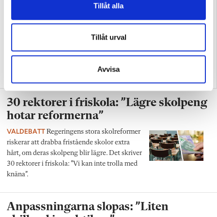
Tillåt alla
Tillåt urval
”Det krävs mindre
”Skolans halvblindhet botas
Avvisa
kreativitet av mina elever”
inte med ännu en reform”
30 rektorer i friskola: ”Lägre skolpeng
hotar reformerna”
VALDEBATT
Regeringens stora skolreformer
riskerar att drabba fristående skolor extra
hårt, om deras skolpeng blir lägre. Det skriver
30 rektorer i friskola: ”Vi kan inte trolla med
knäna”.
Anpassningarna slopas: ”Liten