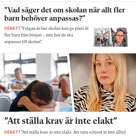
”Vad säger det om skolan när allt fler
barn behöver anpassas?”
DEBATT
”Frågan är hur skolan kan ge plats åt
fler barn från början – inte hur de ska
anpassas till skolan”.
”Att ställa krav är inte elakt”
DEBATT
”Att ställa krav är inte elakt. Att vara schysst är inte alltid