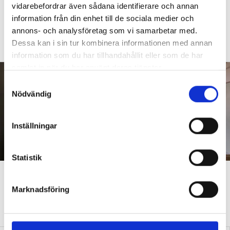
vidarebefordrar även sådana identifierare och annan
etiketter på barn”
information från din enhet till de sociala medier och
DEBATT
Så arbetar läraren för social och
annons- och analysföretag som vi samarbetar med.
emotionell kompetens
Dessa kan i sin tur kombinera informationen med annan
information som du har tillhandahållit eller som de har
samlat in när du har använt deras tjänster.
S
Nödvändig
a
m
t
Inställningar
y
c
k
Statistik
e
”Vi accepterar slitna och
s
Marknadsföring
underfinansierade skolor”
v
a
DEBATT
Hårda orden om kommunerna – vill förstatliga skolan
l