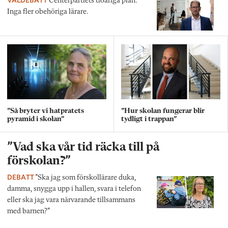
Centerpartiets tioåriga plan:
Inga fler obehöriga lärare.
”Så bryter vi hatpratets
”Hur skolan fungerar blir
pyramid i skolan”
tydligt i trappan”
”Vad ska vår tid räcka till på
förskolan?”
DEBATT
”Ska jag som förskollärare duka,
damma, snygga upp i hallen, svara i telefon
eller ska jag vara närvarande tillsammans
med barnen?”