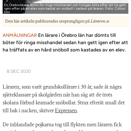
En Örebrolärare döms för ringa misshandel och tvingas böta efter att ha gett
igen efter på en elev som kastat en snöboll i nacken på läraren. Foto: Colour
box
Den här artikeln publicerades ursprungligen på
Läraren.se
En lärare i Örebro län har dömts till
ANMÄLNINGAR
böter för ringa misshandel sedan han gett igen efter att
ha träffats av en hård snöboll som kastades av en elev.
8 DEC 2020
Läraren, som varit grundskollärare i 30 år, sade åt några
sjätteklassare på skolgården när han såg att de trots
skolans förbud kramade snöbollar. Strax efteråt small det
till bak i nacken, skriver
Expressen
.
De inblandade pojkarna tog till flykten men läraren fick