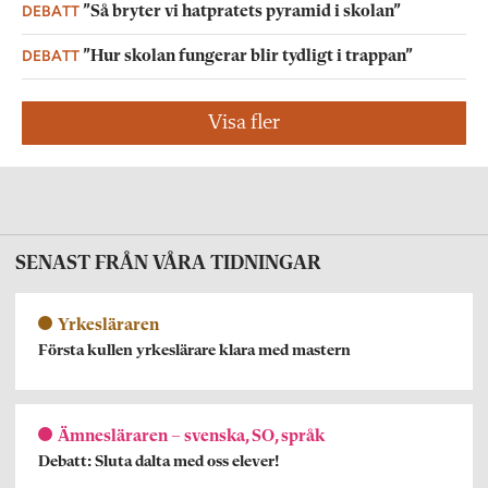
DEBATT
”Så bryter vi hatpratets pyramid i skolan”
DEBATT
”Hur skolan fungerar blir tydligt i trappan”
Visa fler
SENAST FRÅN VÅRA TIDNINGAR
Yrkesläraren
Första kullen yrkeslärare klara med mastern
Ämnesläraren – svenska, SO, språk
Debatt: Sluta dalta med oss elever!