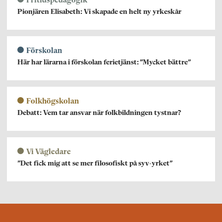
Fritidspedagogik
Pionjären Elisabeth: Vi skapade en helt ny yrkeskår
Förskolan
Här har lärarna i förskolan ferietjänst: ”Mycket bättre”
Folkhögskolan
Debatt: Vem tar ansvar när folkbildningen tystnar?
Vi Vägledare
”Det fick mig att se mer filosofiskt på syv-yrket”