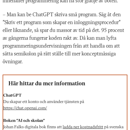
innehåller programmering kan ha stor glädje av boten.
– Man kan be ChatGPT skriva små program. Säg åt den
”Skriv ett program som skapar en inloggningsprocedur”
eller liknande, så spar du massor av tid på det. 95 procent
av gångerna fungerar koden rakt av. Då kan man lyfta
programmeringsundervisningen från att handla om att
sätta semikolon på rätt ställe till mer konceptmässiga
övningar.
Här hittar du mer information
ChatGPT
Du skapar ett konto och använder tjänsten på
https://chat.openai.com/
Boken ”AI och skolan”
Johan Falks digitala bok finns att
ladda ner kostnadsfritt
på svenska