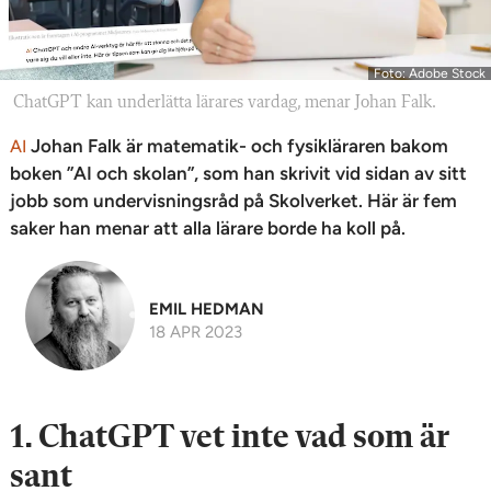
Foto: Adobe Stock
ChatGPT kan underlätta lärares vardag, menar Johan Falk.
Johan Falk är matematik- och fysikläraren bakom
AI
boken ”AI och skolan”, som han skrivit vid sidan av sitt
jobb som undervisningsråd på Skolverket. Här är fem
saker han menar att alla lärare borde ha koll på.
EMIL HEDMAN
18 APR 2023
1. ChatGPT vet inte vad som är
sant