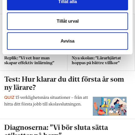
Tillåt alla
Agah om stöket i klassrummen.
Tillåt urval
Avvisa
Replik: ”Vi vet hur man
Nya skolan: ”Lärarhjärtat
skapar effektiv inlärning”
hoppas på bättre villkor"
Test: Hur klarar du ditt första år som
ny lärare?
QUIZ
15 verklighetsnära situationer – från att
hitta ditt första jobb till skolavslutningen.
Diagnoserna: ”Vi bör sluta sätta