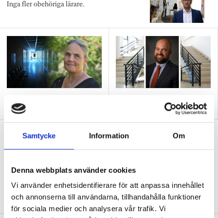
Inga fler obehöriga lärare.
”Så bryter vi hatpratets
”Hur skolan fungerar blir
pyramid i skolan”
tydligt i trappan”
”Vad ska vår tid räcka till på
Samtycke
Information
Om
förskolan?”
DEBATT
”Ska jag som förskollärare duka,
Denna webbplats använder cookies
damma, snygga upp i hallen, svara i telefon
Vi använder enhetsidentifierare för att anpassa innehållet
eller ska jag vara närvarande tillsammans
med barnen?”
och annonserna till användarna, tillhandahålla funktioner
för sociala medier och analysera vår trafik. Vi