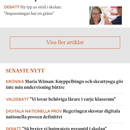
DEBATT
Ny typ av stöd i skolan:
"Anpassningar har en gräns”
Visa fler artiklar
SENASTE NYTT
KRÖNIKA
Maria Wiman: Knyppelbingo och skrattyoga gör
inte min undervisning bättre
VALDEBATT
”Vi lovar behöriga lärare i varje klassrum”
DIGITALA NATIONELLA PROV
Regeringen skrotar digitala
nationella proven definitivt
DEBATT
”Så bryter vi hatpratets pyramid i skolan”