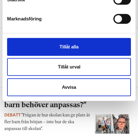
e
s
”Så bryter vi hatpratets
”Hur skolan fungerar blir
Marknadsföring
pyramid i skolan”
tydligt i trappan”
v
a
”Vad ska vår tid räcka till på
l
förskolan?”
Tillåt alla
DEBATT
”Ska jag som förskollärare duka,
damma, snygga upp i hallen, svara i telefon
Tillåt urval
eller ska jag vara närvarande tillsammans
med barnen?”
Avvisa
”Vad säger det om skolan när allt fler
barn behöver anpassas?”
DEBATT
”Frågan är hur skolan kan ge plats åt
fler barn från början – inte hur de ska
anpassas till skolan”.