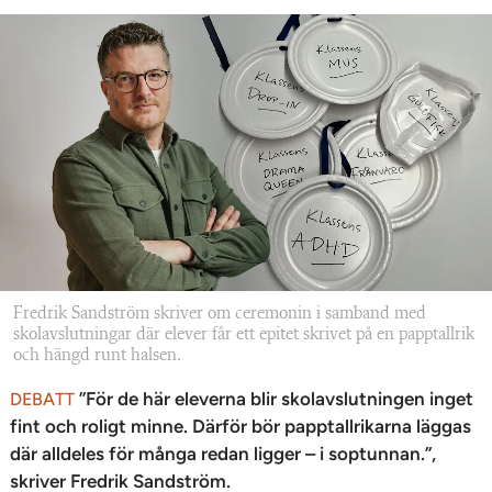
Fredrik Sandström skriver om ceremonin i samband med
skolavslutningar där elever får ett epitet skrivet på en papptallrik
och hängd runt halsen.
”För de här eleverna blir skolavslutningen inget
DEBATT
fint och roligt minne. Därför bör papptallrikarna läggas
där alldeles för många redan ligger – i soptunnan.”,
skriver Fredrik Sandström.