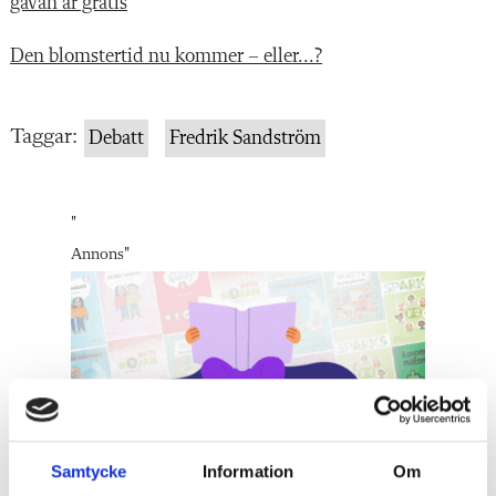
gåvan är gratis
Den blomstertid nu kommer – eller...?
Taggar:
Debatt
Fredrik Sandström
"
Annons
"
Samtycke
Information
Om