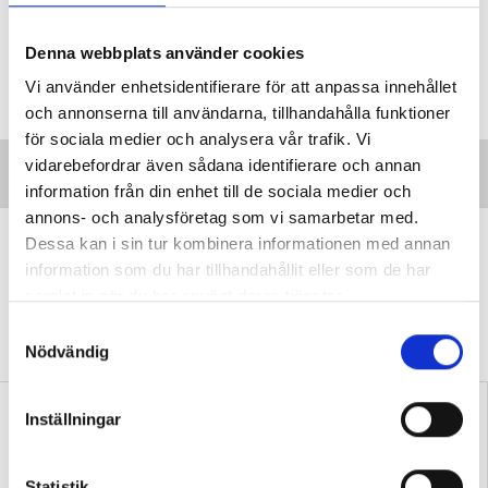
Denna webbplats använder cookies
Vi använder enhetsidentifierare för att anpassa innehållet
och annonserna till användarna, tillhandahålla funktioner
för sociala medier och analysera vår trafik. Vi
vidarebefordrar även sådana identifierare och annan
information från din enhet till de sociala medier och
annons- och analysföretag som vi samarbetar med.
”Vi lovar behöriga lärare i varje
Dessa kan i sin tur kombinera informationen med annan
klassrum”
information som du har tillhandahållit eller som de har
samlat in när du har använt deras tjänster.
VALDEBATT
Centerpartiets tioåriga plan:
S
Inga fler obehöriga lärare.
Nödvändig
a
m
t
Inställningar
y
c
k
Statistik