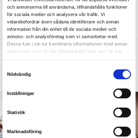
och annonserna till användarna, tillhandahålla funktioner
DEBATT
”Ska jag som förskollärare duka,
för sociala medier och analysera vår trafik. Vi
damma, snygga upp i hallen, svara i telefon
eller ska jag vara närvarande tillsammans
vidarebefordrar även sådana identifierare och annan
med barnen?”
information från din enhet till de sociala medier och
annons- och analysföretag som vi samarbetar med.
Dessa kan i sin tur kombinera informationen med annan
”Vad säger det om skolan när allt fler
information som du har tillhandahållit eller som de har
barn behöver anpassas?”
samlat in när du har använt deras tjänster.
DEBATT
”Frågan är hur skolan kan ge plats åt
S
fler barn från början – inte hur de ska
Nödvändig
a
anpassas till skolan”.
m
t
Inställningar
y
c
k
Statistik
e
s
Marknadsföring
v