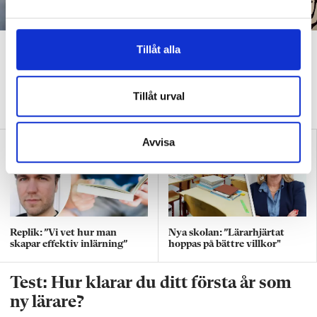
a
l
”Att ställa krav är inte elakt”
Tillåt alla
DEBATT
”Att ställa krav är inte elakt. Att vara schysst är inte alltid
snällt. Många gånger är det bara ett svek”, skriver Ulrica Björkblom
Tillåt urval
Agah om stöket i klassrummen.
Avvisa
Replik: ”Vi vet hur man
Nya skolan: ”Lärarhjärtat
skapar effektiv inlärning”
hoppas på bättre villkor"
Test: Hur klarar du ditt första år som
ny lärare?