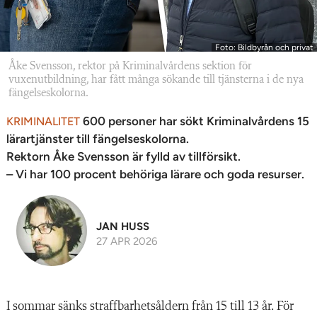
Foto: Bildbyrån och privat
Åke Svensson, rektor på Kriminalvårdens sektion för
vuxenutbildning, har fått många sökande till tjänsterna i de nya
fängelseskolorna.
600 personer har sökt Kriminalvårdens 15
KRIMINALITET
lärartjänster till fängelseskolorna.
Rektorn Åke Svensson är fylld av tillförsikt.
– Vi har 100 procent behöriga lärare och goda resurser.
JAN HUSS
27 APR 2026
I sommar sänks straffbarhetsåldern från 15 till 13 år. För