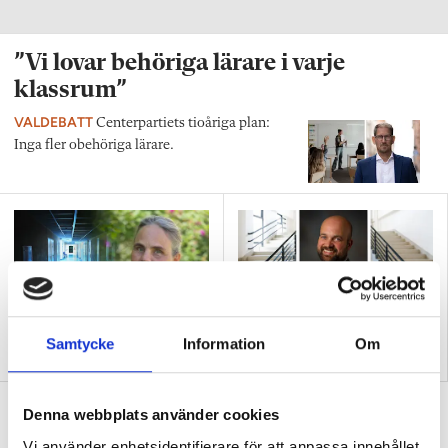
”Vi lovar behöriga lärare i varje
klassrum”
VALDEBATT
Centerpartiets tioåriga plan:
Inga fler obehöriga lärare.
”Så bryter vi hatpratets
”Hur skolan fungerar blir
Samtycke
Information
Om
pyramid i skolan”
tydligt i trappan”
”Vad ska vår tid räcka till på
Denna webbplats använder cookies
förskolan?”
Vi använder enhetsidentifierare för att anpassa innehållet