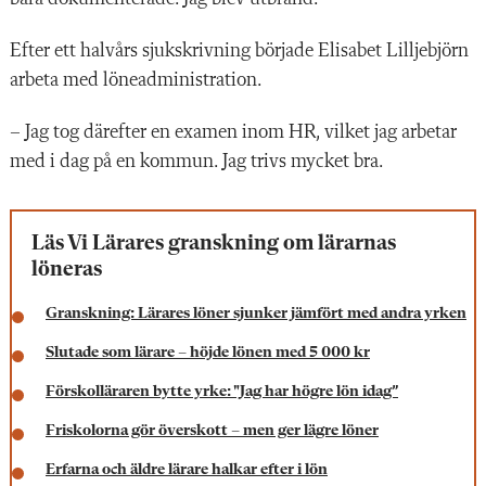
Efter ett halvårs sjukskrivning började Elisabet Lilljebjörn
arbeta med löneadministration.
– Jag tog därefter en examen inom HR, vilket jag arbetar
med i dag på en kommun. Jag trivs mycket bra.
Läs Vi Lärares granskning om lärarnas
löneras
Granskning: Lärares löner sjunker jämfört med andra yrken
Slutade som lärare – höjde lönen med 5 000 kr
Förskolläraren bytte yrke: "Jag har högre lön idag”
Friskolorna gör överskott – men ger lägre löner
Erfarna och äldre lärare halkar efter i lön