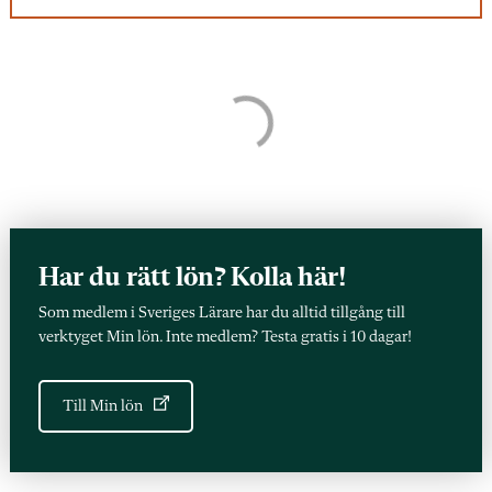
Har du rätt lön? Kolla här!
Som medlem i Sveriges Lärare har du alltid tillgång till
verktyget Min lön. Inte medlem? Testa gratis i 10 dagar!
Till Min lön