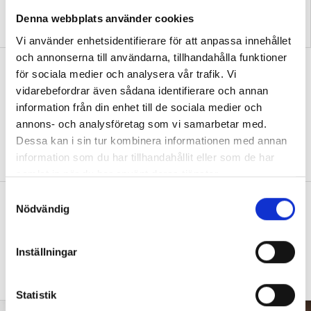
Denna webbplats använder cookies
”Så bryter vi hatpratets
”Hur skolan fungerar blir
pyramid i skolan”
tydligt i trappan”
Vi använder enhetsidentifierare för att anpassa innehållet
och annonserna till användarna, tillhandahålla funktioner
”Vad ska vår tid räcka till på
för sociala medier och analysera vår trafik. Vi
förskolan?”
vidarebefordrar även sådana identifierare och annan
information från din enhet till de sociala medier och
DEBATT
”Ska jag som förskollärare duka,
annons- och analysföretag som vi samarbetar med.
damma, snygga upp i hallen, svara i telefon
Dessa kan i sin tur kombinera informationen med annan
eller ska jag vara närvarande tillsammans
med barnen?”
information som du har tillhandahållit eller som de har
samlat in när du har använt deras tjänster.
S
”Vad säger det om skolan när allt fler
Nödvändig
a
barn behöver anpassas?”
m
DEBATT
t
”Frågan är hur skolan kan ge plats åt
Inställningar
fler barn från början – inte hur de ska
y
anpassas till skolan”.
c
k
Statistik