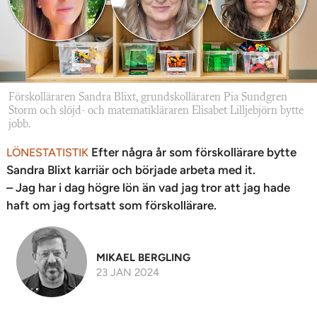
Förskolläraren Sandra Blixt, grundskolläraren Pia Sundgren
Storm och slöjd- och matematikläraren Elisabet Lilljebjörn bytte
jobb.
Efter några år som förskollärare bytte
LÖNESTATISTIK
Sandra Blixt karriär och började arbeta med it.
– Jag har i dag högre lön än vad jag tror att jag hade
haft om jag fortsatt som förskollärare.
MIKAEL BERGLING
23 JAN 2024