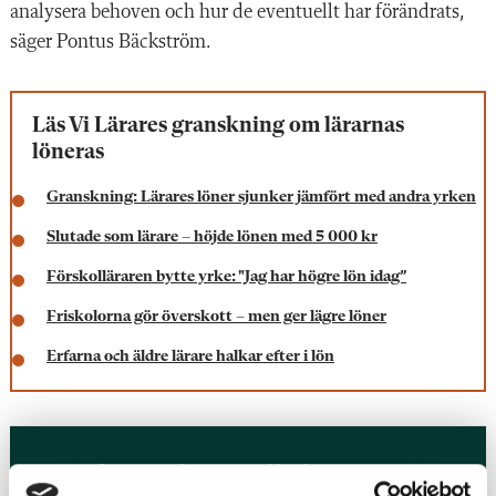
analysera behoven och hur de eventuellt har förändrats,
säger Pontus Bäckström.
Läs Vi Lärares granskning om lärarnas
löneras
Granskning: Lärares löner sjunker jämfört med andra yrken
Slutade som lärare – höjde lönen med 5 000 kr
Förskolläraren bytte yrke: "Jag har högre lön idag”
Friskolorna gör överskott – men ger lägre löner
Erfarna och äldre lärare halkar efter i lön
Har du rätt lön? Kolla här!