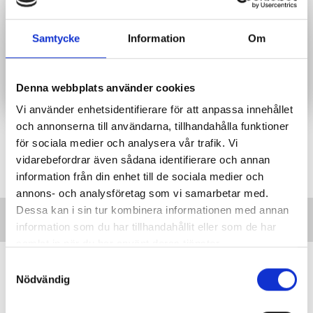
Som medlem i Sveriges Lärare har du alltid tillgång till
verktyget Min lön. Inte medlem? Testa gratis i 10 dagar!
Samtycke
Information
Om
Till Min lön
Denna webbplats använder cookies
Vi använder enhetsidentifierare för att anpassa innehållet
och annonserna till användarna, tillhandahålla funktioner
för sociala medier och analysera vår trafik. Vi
Taggar:
Lönestatistik
Granskning
vidarebefordrar även sådana identifierare och annan
information från din enhet till de sociala medier och
annons- och analysföretag som vi samarbetar med.
Dessa kan i sin tur kombinera informationen med annan
information som du har tillhandahållit eller som de har
samlat in när du har använt deras tjänster.
”Vi lovar behöriga lärare i varje
S
klassrum”
Nödvändig
a
m
VALDEBATT
Centerpartiets tioåriga plan: