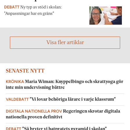
DEBATT
Ny typ av stöd i skolan:
"Anpassningar har en gräns”
Visa fler artiklar
SENASTE NYTT
KRÖNIKA
Maria Wiman: Knyppelbingo och skrattyoga gör
inte min undervisning bättre
VALDEBATT
”Vi lovar behöriga lärare i varje klassrum”
DIGITALA NATIONELLA PROV
Regeringen skrotar digitala
nationella proven definitivt
DEBATT
”Så bryter vi hatpratets pyramid i skolan”