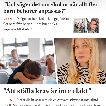
”Vad säger det om skolan när allt fler
barn behöver anpassas?”
DEBATT
”Frågan är hur skolan kan ge plats åt
fler barn från början – inte hur de ska
anpassas till skolan”.
”Att ställa krav är inte elakt”
DEBATT
”Att ställa krav är inte elakt. Att vara schysst är inte alltid
snällt. Många gånger är det bara ett svek”, skriver Ulrica Björkblom