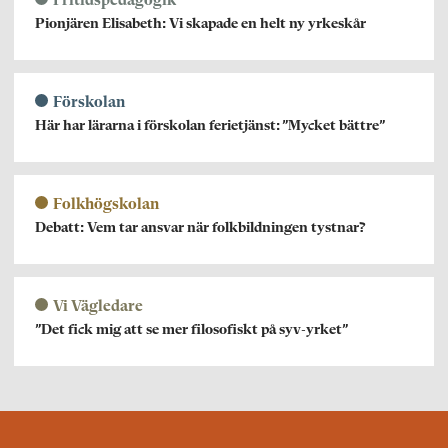
Fritidspedagogik
Pionjären Elisabeth: Vi skapade en helt ny yrkeskår
Förskolan
Här har lärarna i förskolan ferietjänst: ”Mycket bättre”
Folkhögskolan
Debatt: Vem tar ansvar när folkbildningen tystnar?
Vi Vägledare
”Det fick mig att se mer filosofiskt på syv-yrket”