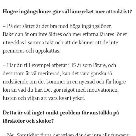
Högre ingångslöner gör väl läraryrket mer attraktivt?
– På det sättet är det bra med höga ingångslöner.
Baksidan är om inte äldres och mer erfarna lärares löner
utvecklas i samma takt och att de känner att de inte
premieras och uppskattas.
– Har du till exempel arbetat i 15 år som lärare, och
dessutom är välmeriterad, kan det vara ganska så
nedslående om det kommer in en nyexad och får högre
lön än vad du har. Det gör något med motivationen,
lusten och viljan att vara kvar i yrket.
Detta är väl inget unikt problem för anställda på
förskolor och skolor?
– Nej. Samtidigt finns det yrken där det inte alls fungerar