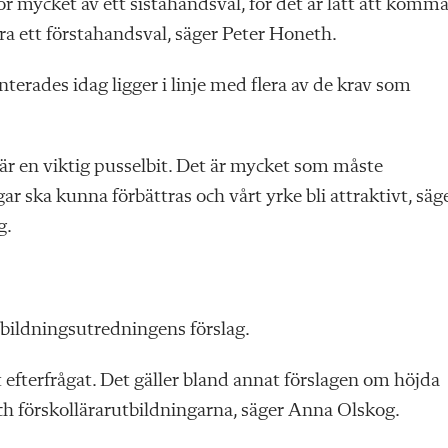
ör mycket av ett sistahandsval, för det är lätt att komma
ara ett förstahandsval, säger Peter Honeth.
terades idag ligger i linje med flera av de krav som
är en viktig pusselbit. Det är mycket som måste
ar ska kunna förbättras och vårt yrke bli attraktivt, säg
g.
tbildningsutredningens förslag.
t efterfrågat. Det gäller bland annat förslagen om höjda
och förskollärarutbildningarna, säger Anna Olskog.