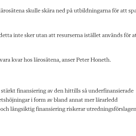
ärosätena skulle skära ned på utbildningarna för att sp
tta inte sker utan att resurserna istället används för a
vara kvar hos lärosätena, anser Peter Honeth.
 stärkt finansiering av den hittills så underfinansierade
etshöjningar i form av bland annat mer lärarledd
och långsiktig finansiering riskerar utredningsförslage