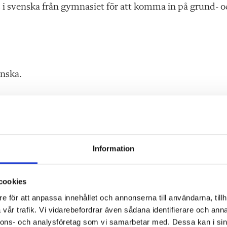
 C i svenska från gymnasiet för att komma in på grund- o
enska.
redaren för fram bra argument så vi accepterar det, säg
nter.
arstudenter. För vissa lärosäten når 70 procent av
Information
unde avslöja tidigare
. För att kompensera det förvänta
p till kraven ska kunna komplettera sina betyg under en
cookies
på universitet.
e för att anpassa innehållet och annonserna till användarna, tillh
vår trafik. Vi vidarebefordrar även sådana identifierare och anna
 – i egna ämnet
nnons- och analysföretag som vi samarbetar med. Dessa kan i sin