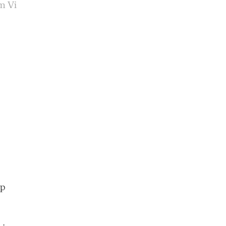
om Vi
pp