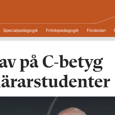
Specialpedagogik
Fritidspedagogik
Förskolan
av på C-betyg
lärarstudenter