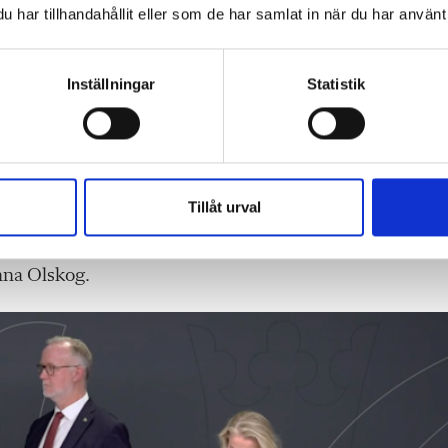
har tillhandahållit eller som de har samlat in när du har använt 
 studenter därmed minskar med 27 och 35 procent. De
Inställningar
Statistik
t att medföra att färre hoppar av utbildningen varför
0–3 000 per år.
lag och konsekvensutredning inför vårt kommande
Tillåt urval
nsekvenserna av skärpta behörighetskrav och hur de
a under kommande år. Att genomförandet sker på ett
Anna Olskog.