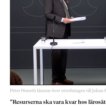
Peter Honeth lämnar över utredningen till Johan
”Resurserna ska vara kvar hos lärosä