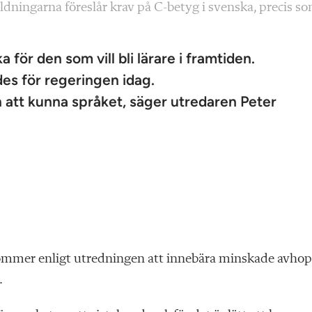
ldningarna föreslår krav på C-betyg i svenska, precis s
 för den som vill bli lärare i framtiden.
es för regeringen idag.
n att kunna språket, säger utredaren Peter
kommer enligt utredningen att innebära minskade avho
.