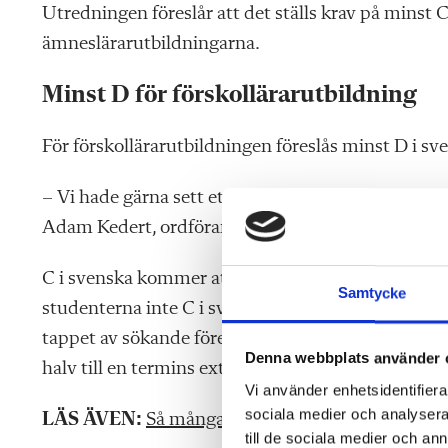
Utredningen föreslår att det ställs krav på minst
ämneslärarutbildningarna.
Minst D för förskollärarutbildning
För förskollärarutbildningen föreslås minst D i sv
– Vi hade gärna sett ett krav på C även där men ut
Adam Kedert, ordförande för Sveriges Lärarstude
C i svenska kommer att slå hårt mot antalet nybörj
Samtycke
studenterna inte C i svenska idag, som
Vi Lärare k
tappet av sökande föreslås att de som inte når up
Denna webbplats använder 
halv till en termins extra studier på komvux eller 
Vi använder enhetsidentifierar
sociala medier och analysera 
LÄS ÄVEN:
Så många lärarstudenter kan stoppas
till de sociala medier och a