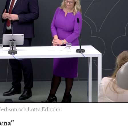
 Perhson och Lotta Edholm.
tena”