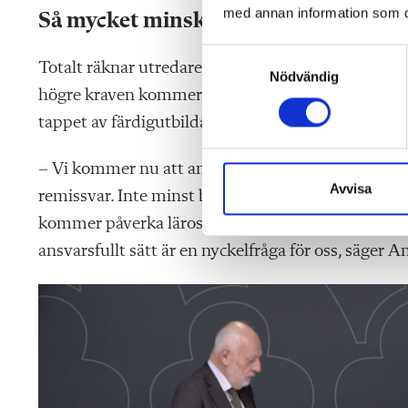
med annan information som du 
Så mycket minskar antalet antagna
S
Totalt räknar utredaren med att antalet antagna
Nödvändig
a
högre kraven kommer, enligt utredningen, samtidig
m
t
tappet av färdigutbildade lärare beräknas till 2 00
y
c
– Vi kommer nu att analysera utredningens förs
k
Avvisa
remissvar. Inte minst behöver vi fundera över ko
e
kommer påverka lärosätena och studentvolymern
s
ansvarsfullt sätt är en nyckelfråga för oss, säger 
v
a
l