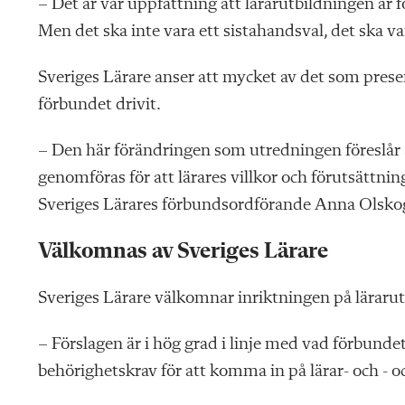
– Det är vår uppfattning att lärarutbildningen är f
Men det ska inte vara ett sistahandsval, det ska v
Sveriges Lärare anser att mycket av det som presen
förbundet drivit.
– Den här förändringen som utredningen föreslår 
genomföras för att lärares villkor och förutsättning
Sveriges Lärares förbundsordförande Anna Olsko
Välkomnas av Sveriges Lärare
Sveriges Lärare välkomnar inriktningen på läraru
– Förslagen är i hög grad i linje med vad förbunde
behörighetskrav för att komma in på lärar- och - 