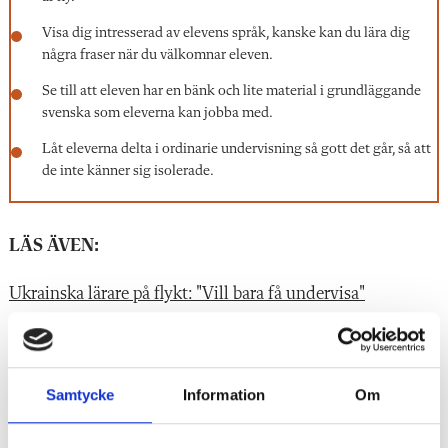
Visa dig intresserad av elevens språk, kanske kan du lära dig
några fraser när du välkomnar eleven.
Se till att eleven har en bänk och lite material i grundläggande
svenska som eleverna kan jobba med.
Låt eleverna delta i ordinarie undervisning så gott det går, så att
de inte känner sig isolerade.
LÄS ÄVEN:
Ukrainska lärare på flykt: "Vill bara få undervisa"
Regeringens krav på skolorna att ta ansvar
Barnen som kan bli dina elever
Samtycke
Information
Om
Ska dela på 16 läraren – i hela Sverige