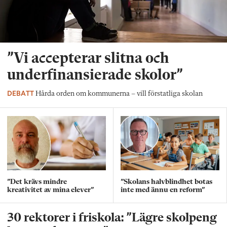
”Vi accepterar slitna och
underfinansierade skolor”
DEBATT
Hårda orden om kommunerna – vill förstatliga skolan
”Det krävs mindre
”Skolans halvblindhet botas
kreativitet av mina elever”
inte med ännu en reform”
30 rektorer i friskola: ”Lägre skolpeng