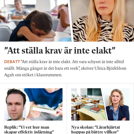
”Att ställa krav är inte elakt”
DEBATT
”Att ställa krav är inte elakt. Att vara schysst är inte alltid
snällt. Många gånger är det bara ett svek”, skriver Ulrica Björkblom
Agah om stöket i klassrummen.
Replik: ”Vi vet hur man
Nya skolan: ”Lärarhjärtat
skapar effektiv inlärning”
hoppas på bättre villkor"