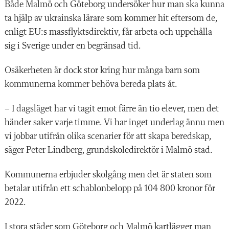
Både Malmö och Göteborg undersöker hur man ska kunna
ta hjälp av ukrainska lärare som kommer hit eftersom de,
enligt EU:s massflyktsdirektiv, får arbeta och uppehålla
sig i Sverige under en begränsad tid.
Osäkerheten är dock stor kring hur många barn som
kommunerna kommer behöva bereda plats åt.
– I dagsläget har vi tagit emot färre än tio elever, men det
händer saker varje timme. Vi har inget underlag ännu men
vi jobbar utifrån olika scenarier för att skapa beredskap,
säger Peter Lindberg, grundskoledirektör i Malmö stad.
Kommunerna erbjuder skolgång men det är staten som
betalar utifrån ett schablonbelopp på 104 800 kronor för
2022.
I stora städer som Göteborg och Malmö kartlägger man