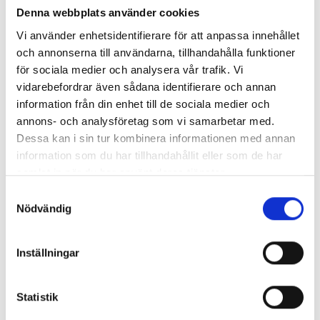
Denna webbplats använder cookies
Vi använder enhetsidentifierare för att anpassa innehållet
Taggar:
Kriget i Ukraina
och annonserna till användarna, tillhandahålla funktioner
för sociala medier och analysera vår trafik. Vi
vidarebefordrar även sådana identifierare och annan
"
information från din enhet till de sociala medier och
annons- och analysföretag som vi samarbetar med.
Annons
"
Dessa kan i sin tur kombinera informationen med annan
information som du har tillhandahållit eller som de har
samlat in när du har använt deras tjänster.
S
Nödvändig
a
m
t
Inställningar
y
c
k
Statistik
e