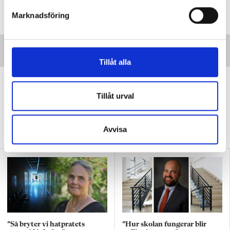
s
Marknadsföring
v
a
l
Tillåt alla
”Vi lovar behöriga lärare i varje
klassrum”
Tillåt urval
VALDEBATT
Centerpartiets tioåriga plan:
Inga fler obehöriga lärare.
Avvisa
”Så bryter vi hatpratets
”Hur skolan fungerar blir