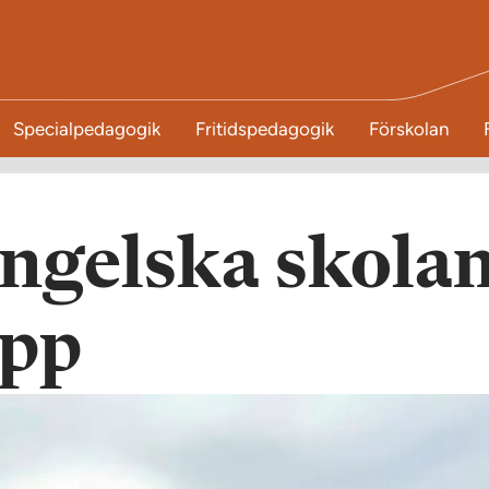
Specialpedagogik
Fritidspedagogik
Förskolan
ngelska skola
upp