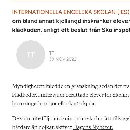
INTERNATIONELLA ENGELSKA SKOLAN (IES)
om bland annat kjollängd inskränker elever
klädkoden, enligt ett beslut från Skolinspe
TT
30 NOV 2022
Myndigheten inledde en granskning sedan det fra
klädkoder. I intervjuer berättade elever för Skolin
ha urringade tröjor eller korta kjolar.
De som inte följt anvisningarna ska ha fått tillsäg
hårdare än pojkar, skriver
Dagens Nyheter.