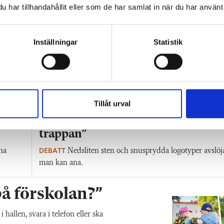
har tillhandahållit eller som de har samlat in när du har använt 
Inställningar
Statistik
Tillåt urval
”Hur skolan fungerar blir tydligt i
trappan”
DEBATT
na
Nedsliten sten och snusprydda logotyper avslöj
man kan ana.
 på förskolan?”
allen, svara i telefon eller ska