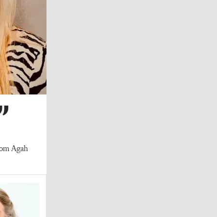
”
kblom Agah