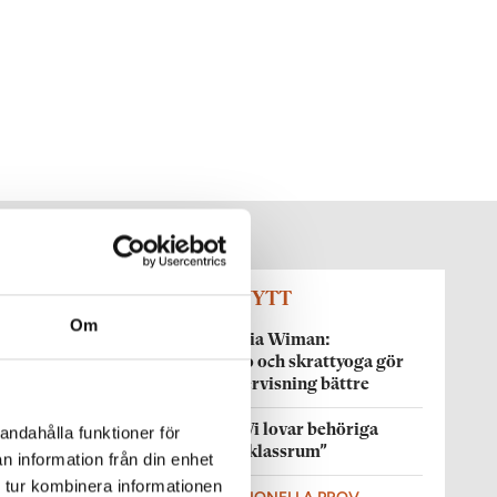
SENASTE NYTT
Om
KRÖNIKA
Maria Wiman:
Knyppelbingo och skrattyoga gör
inte min undervisning bättre
VALDEBATT
”Vi lovar behöriga
andahålla funktioner för
lärare i varje klassrum”
n information från din enhet
 tur kombinera informationen