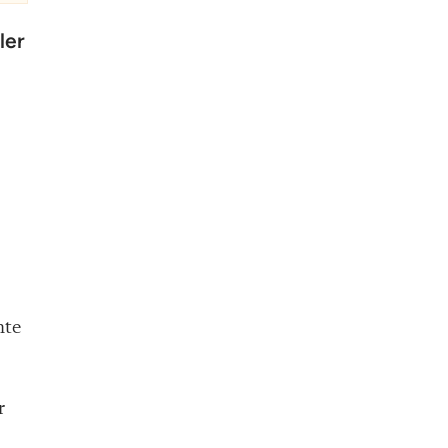
ler
nte
r