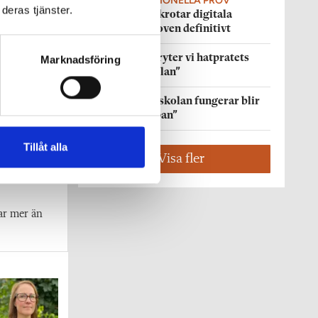
DIGITALA NATIONELLA PROV
deras tjänster.
Regeringen skrotar digitala
nationella proven definitivt
DEBATT
”Så bryter vi hatpratets
Marknadsföring
pyramid i skolan”
DEBATT
”Hur skolan fungerar blir
tydligt i trappan”
Tillåt alla
Visa fler
ar mer än