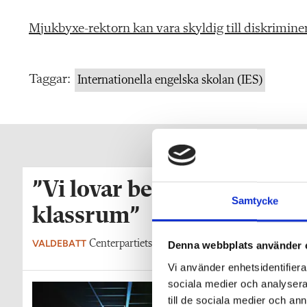
Mjukbyxe-rektorn kan vara skyldig till diskrimine
Taggar:
Internationella engelska skolan (IES)
”Vi lovar behöriga lärare i
Samtycke
klassrum”
VALDEBATT
Centerpartiets tioåriga plan: Inga fler obehöriga l
Denna webbplats använder 
Vi använder enhetsidentifierar
sociala medier och analysera 
till de sociala medier och a