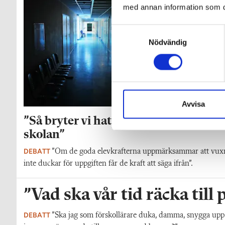
med annan information som du 
S
Nödvändig
a
m
t
y
c
k
Avvisa
e
”Så bryter vi hatpratets pyramid i
s
skolan”
v
a
DEBATT
”Om de goda elevkrafterna uppmärksammar att vux
l
inte duckar för uppgiften får de kraft att säga ifrån”.
”Vad ska vår tid räcka till
DEBATT
”Ska jag som förskollärare duka, damma, snygga upp i h