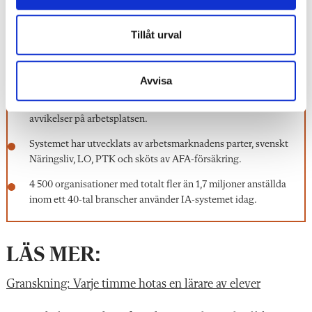
IA-systemet
Tillåt urval
IA-systemet är ett webbaserat verktyg för att förebygga
arbetsskador och ohälsa. Det är tänkt att underlätta det
Avvisa
systematiska arbetsmiljöarbetet. På skolor används det av
skolledare eller huvudmän och ger – rätt använt – en god bild av
avvikelser på arbetsplatsen.
Systemet har utvecklats av arbetsmarknadens parter, svenskt
Näringsliv, LO, PTK och sköts av AFA-försäkring.
4 500 organisationer med totalt fler än 1,7 miljoner anställda
inom ett 40-tal branscher använder IA-systemet idag.
LÄS MER:
Granskning: Varje timme hotas en lärare av elever