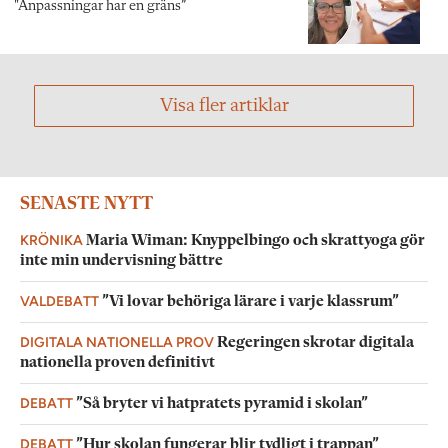
"Anpassningar har en gräns”
Visa fler artiklar
SENASTE NYTT
KRÖNIKA
Maria Wiman: Knyppelbingo och skrattyoga gör
inte min undervisning bättre
VALDEBATT
”Vi lovar behöriga lärare i varje klassrum”
DIGITALA NATIONELLA PROV
Regeringen skrotar digitala
nationella proven definitivt
DEBATT
”Så bryter vi hatpratets pyramid i skolan”
DEBATT
”Hur skolan fungerar blir tydligt i trappan”