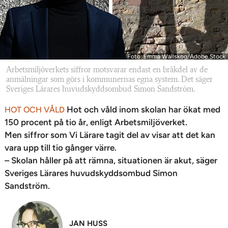
Foto: Emma Wallskog/Adobe Stock
Arbetsmiljöverkets siffror motsvarar endast en bråkdel av de
anmälningar som görs i kommunernas egna system. Det säger
Sveriges Lärares huvudskyddsombud Simon Sandström.
Hot och våld inom skolan har ökat med
HOT OCH VÅLD
150 procent på tio år, enligt Arbetsmiljöverket.
Men siffror som Vi Lärare tagit del av visar att det kan
vara upp till tio gånger värre.
– Skolan håller på att rämna, situationen är akut, säger
Sveriges Lärares huvudskyddsombud Simon
Sandström.
JAN HUSS