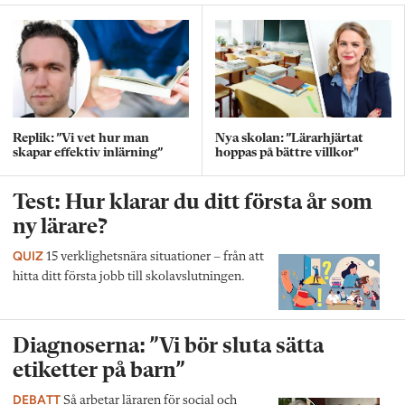
Replik: ”Vi vet hur man
Nya skolan: ”Lärarhjärtat
skapar effektiv inlärning”
hoppas på bättre villkor"
Test: Hur klarar du ditt första år som
ny lärare?
QUIZ
15 verklighetsnära situationer – från att
hitta ditt första jobb till skolavslutningen.
Diagnoserna: ”Vi bör sluta sätta
etiketter på barn”
DEBATT
Så arbetar läraren för social och