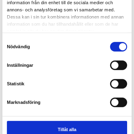
information från din enhet till de sociala medier och
annons- och analysföretag som vi samarbetar med.
Utdrag ur Stockholms stads IA-system.
Dessa kan i sin tur kombinera informationen med annan
information som du har tillhandahållit eller som de har
samlat in när du har använt deras tjänster.
S
Nödvändig
a
m
t
Inställningar
y
c
k
Statistik
e
s
Marknadsföring
v
a
l
Utdrag ur Stockholms stads IA-system.
Tillåt alla