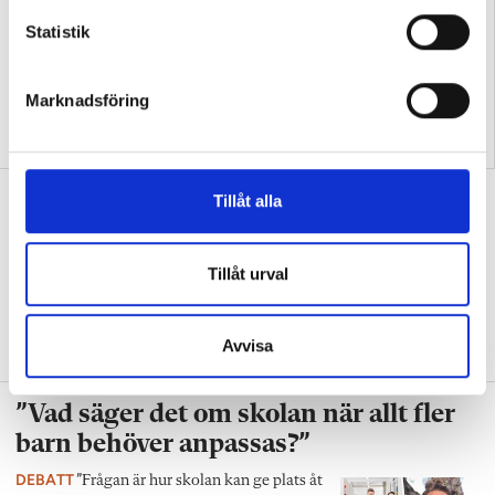
c
k
Statistik
e
s
Marknadsföring
v
”Så bryter vi hatpratets
”Hur skolan fungerar blir
a
pyramid i skolan”
tydligt i trappan”
l
”Vad ska vår tid räcka till på
Tillåt alla
förskolan?”
DEBATT
”Ska jag som förskollärare duka,
Tillåt urval
damma, snygga upp i hallen, svara i telefon
eller ska jag vara närvarande tillsammans
med barnen?”
Avvisa
”Vad säger det om skolan när allt fler
barn behöver anpassas?”
DEBATT
”Frågan är hur skolan kan ge plats åt