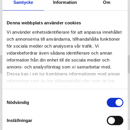
Samtycke
Information
Om
Denna webbplats använder cookies
Vi använder enhetsidentifierare för att anpassa innehållet
och annonserna till användarna, tillhandahålla funktioner
för sociala medier och analysera vår trafik. Vi
vidarebefordrar även sådana identifierare och annan
information från din enhet till de sociala medier och
annons- och analysföretag som vi samarbetar med.
Dessa kan i sin tur kombinera informationen med annan
”Vi lovar behöriga lärare i varje
information som du har tillhandahållit eller som de har
samlat in när du har använt deras tjänster.
klassrum”
S
VALDEBATT
Centerpartiets tioåriga plan:
Nödvändig
a
Inga fler obehöriga lärare.
m
t
Inställningar
y