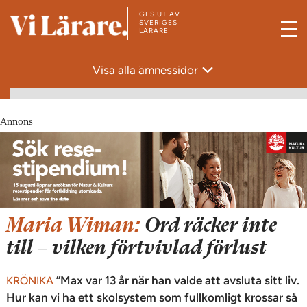
GES UT AV
T
SVERIGES
LÄRARE
M
i
e
l
Visa alla ämnessidor
n
l
y
s
t
Annons
a
r
t
s
i
Maria Wiman:
Ord räcker inte
d
till – vilken förtvivlad förlust
a
n
”Max var 13 år när han valde att avsluta sitt liv.
KRÖNIKA
Hur kan vi ha ett skolsystem som fullkomligt krossar så