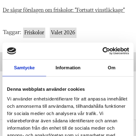
De sågar förslagen om friskolor: ”Fortsatt vinstläckage”
Taggar:
Friskolor
Valet 2026
Samtycke
Information
Om
”Vi lovar behöriga lärare i varje
klassrum”
Denna webbplats använder cookies
VALDEBATT
Centerpartiets tioåriga plan:
Vi använder enhetsidentifierare för att anpassa innehållet
Inga fler obehöriga lärare.
och annonserna till användarna, tillhandahålla funktioner
för sociala medier och analysera vår trafik. Vi
vidarebefordrar även sådana identifierare och annan
information från din enhet till de sociala medier och
annons- och analysföretag som vi samarbetar med.