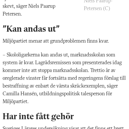
Niels Paarup-
skevt, säger Niels Paarup
Petersen (C)
Petersen.
”Kan andas ut”
Miljöpartiet menar att grundproblemen finns kvar.
– Skololigarkerna kan andas ut, marknadsskolan som
system är kvar. Lagrådsremissen som presenterades idag
kommer inte att stoppa marknadsskolan. Trettio år av
oreglerade vinster får fortsätta med regeringens förslag till
bestraffning av enbart de värsta skräckexemplen, säger
Camilla Hansén, utbildningspolitisk talesperson för
Miljöpartiet.
Har inte fått gehör
Sveriges Lärares undersökning visar att det finns ett brett