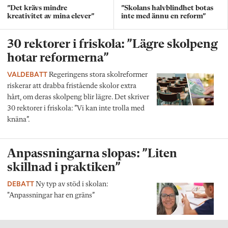
”Det krävs mindre
”Skolans halvblindhet botas
kreativitet av mina elever”
inte med ännu en reform”
30 rektorer i friskola: ”Lägre skolpeng
hotar reformerna”
VALDEBATT
Regeringens stora skolreformer
riskerar att drabba fristående skolor extra
hårt, om deras skolpeng blir lägre. Det skriver
30 rektorer i friskola: ”Vi kan inte trolla med
knäna”.
Anpassningarna slopas: ”Liten
skillnad i praktiken”
DEBATT
Ny typ av stöd i skolan:
"Anpassningar har en gräns”