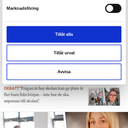
pyramid i skolan”
tydligt i trappan”
s
Marknadsföring
v
”Vad ska vår tid räcka till på
a
förskolan?”
l
DEBATT
”Ska jag som förskollärare duka,
Tillåt alla
damma, snygga upp i hallen, svara i telefon
eller ska jag vara närvarande tillsammans
med barnen?”
Tillåt urval
”Vad säger det om skolan när allt fler
Avvisa
barn behöver anpassas?”
DEBATT
”Frågan är hur skolan kan ge plats åt
fler barn från början – inte hur de ska
anpassas till skolan”.