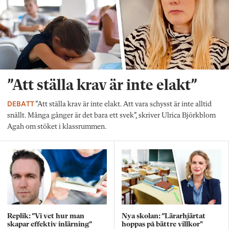
”Att ställa krav är inte elakt”
DEBATT
”Att ställa krav är inte elakt. Att vara schysst är inte alltid
snällt. Många gånger är det bara ett svek”, skriver Ulrica Björkblom
Agah om stöket i klassrummen.
Replik: ”Vi vet hur man
Nya skolan: ”Lärarhjärtat
skapar effektiv inlärning”
hoppas på bättre villkor"