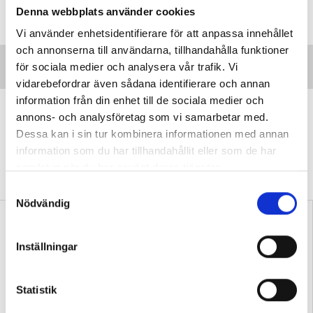
Denna webbplats använder cookies
Vi använder enhetsidentifierare för att anpassa innehållet
och annonserna till användarna, tillhandahålla funktioner
för sociala medier och analysera vår trafik. Vi
vidarebefordrar även sådana identifierare och annan
information från din enhet till de sociala medier och
”Vi lovar behöriga lärare i varje
annons- och analysföretag som vi samarbetar med.
klassrum”
Dessa kan i sin tur kombinera informationen med annan
information som du har tillhandahållit eller som de har
VALDEBATT
Centerpartiets tioåriga plan:
samlat in när du har använt deras tjänster.
Inga fler obehöriga lärare.
S
Nödvändig
a
m
t
Inställningar
y
c
k
Statistik
”Så bryter vi hatpratets
”Hur skolan fungerar blir
e