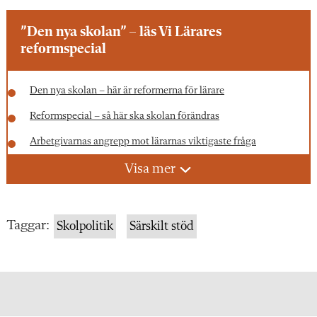
”Den nya skolan” – läs Vi Lärares
reformspecial
Den nya skolan – här är reformerna för lärare
Reformspecial – så här ska skolan förändras
Arbetgivarnas angrepp mot lärarnas viktigaste fråga
Lärares arbetstid – så kan den se ut nästa år
Visa mer
Läraren: ”En lag om tid skulle minska vår stress”
Nytt betygssystem ska minska pressen på lärarna
Taggar:
Skolpolitik
Särskilt stöd
Läraren: Jag ser fram emot de nya betygen
Nya läroplaner ska stoppa skriv- och läskrisen
Expertrådet för läsning: ”Jag har stora förhoppningar”