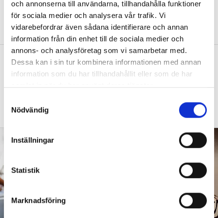
och annonserna till användarna, tillhandahålla funktioner
damma, snygga upp i hallen, svara i telefon
för sociala medier och analysera vår trafik. Vi
eller ska jag vara närvarande tillsammans
vidarebefordrar även sådana identifierare och annan
med barnen?”
information från din enhet till de sociala medier och
annons- och analysföretag som vi samarbetar med.
”Vad säger det om skolan när allt fler
Dessa kan i sin tur kombinera informationen med annan
barn behöver anpassas?”
information som du har tillhandahållit eller som de har
samlat in när du har använt deras tjänster.
DEBATT
”Frågan är hur skolan kan ge plats åt
fler barn från början – inte hur de ska
S
Nödvändig
anpassas till skolan”.
a
m
t
Inställningar
y
c
k
Statistik
e
s
Marknadsföring
v
a