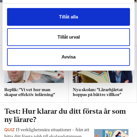
l
”Att ställa krav är inte elakt”
Tillåt alla
DEBATT
”Att ställa krav är inte elakt. Att vara schysst är inte alltid
snällt. Många gånger är det bara ett svek”, skriver Ulrica Björkblom
Tillåt urval
Agah om stöket i klassrummen.
Avvisa
Replik: ”Vi vet hur man
Nya skolan: ”Lärarhjärtat
skapar effektiv inlärning”
hoppas på bättre villkor"
Test: Hur klarar du ditt första år som
ny lärare?
QUIZ
15 verklighetsnära situationer – från att
hitta ditt första jobb till skolavslutningen.