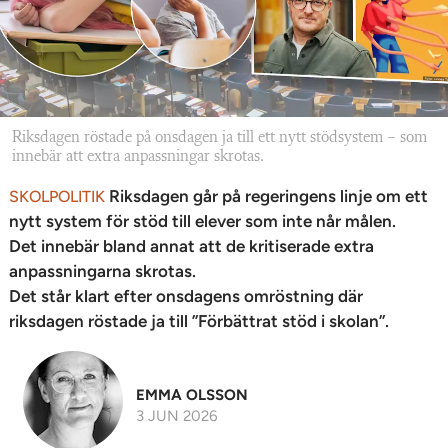
Riksdagen röstade på onsdagen ja till ett nytt stödsystem – som
innebär att extra anpassningar skrotas.
Riksdagen går på regeringens linje om ett
SKOLPOLITIK
nytt system för stöd till elever som inte når målen.
Det innebär bland annat att de kritiserade extra
anpassningarna skrotas.
Det står klart efter onsdagens omröstning där
riksdagen röstade ja till ”Förbättrat stöd i skolan”.
EMMA OLSSON
3 JUN 2026