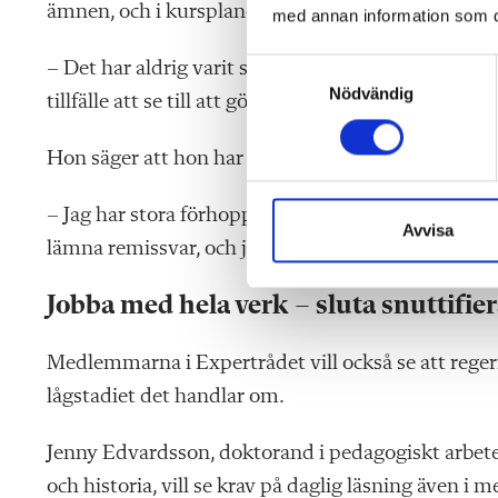
ämnen, och i kursplanerna – inte bara för svensk
med annan information som du 
– Det har aldrig varit så viktigt som nu. Läsning 
S
Nödvändig
a
tillfälle att se till att göra något åt likvärdigheten
m
t
Hon säger att hon har förtroende för att Skolverk
y
c
– Jag har stora förhoppningar. Samtidigt som det gå
k
Avvisa
lämna remissvar, och jag tar för givet att man lys
e
s
Jobba med hela verk – sluta snuttifie
v
a
l
Medlemmarna i Expertrådet vill också se att regeri
lågstadiet det handlar om.
Jenny Edvardsson, doktorand i pedagogiskt arbete
och historia, vill se krav på daglig läsning även i 