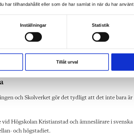
a och svenska som andraspråk.
har tillhandahållit eller som de har samlat in när du har använt 
är ett kompensatoriskt verktyg och skolan har ett gyllen
Inställningar
Statistik
 på riktigt, säger Anki Källman.
et tar hand om uppgiften.
tt snabbt har det varit tillfällen för många instanser at
Tillåt urval
snar in skolans professioner, säger Anki Källman.
ra
ngen och Skolverket gör det tydligt att det inte bara är
 vid Högskolan Kristianstad och ämneslärare i svenska
mellan- och högstadiet.