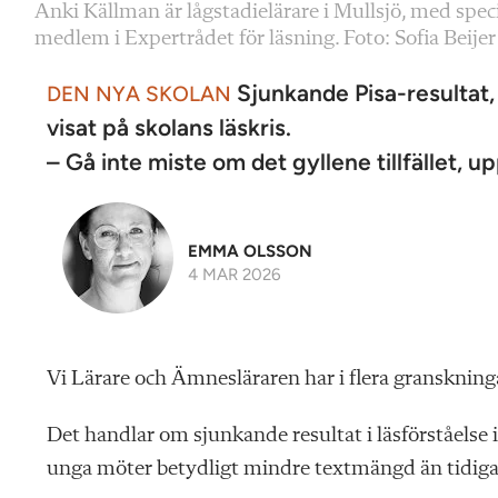
Anki Källman är lågstadie­lärare i Mullsjö, med speci
medlem i Expertrådet för läsning. Foto: Sofia Beijer
Sjunkande Pisa-resultat, 
DEN NYA SKOLAN
visat på skolans läskris.
– Gå inte miste om det gyllene tillfället,
EMMA OLSSON
4 MAR 2026
V
i Lärare och Ämnesläraren har i flera gransknin
Det handlar om sjunkande resultat i läsförståelse i
unga möter betydligt mindre textmängd än tidiga