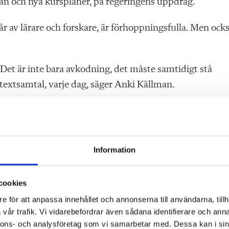
plan och nya kursplaner, på regeringens uppdrag.
 av lärare och forskare, är förhoppningsfulla. Men ock
 Det är inte bara avkodning, det måste samtidigt stå
 textsamtal, varje dag, säger Anki Källman.
Information
cookies
om nu”
e för att anpassa innehållet och annonserna till användarna, tillh
vår trafik. Vi vidarebefordrar även sådana identifierare och anna
åde i läroplanens centrala delar, de som berör samtliga
nnons- och analysföretag som vi samarbetar med. Dessa kan i sin