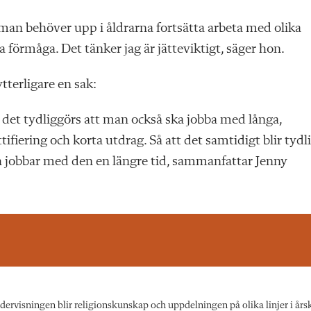
man behöver upp i åldrarna fortsätta arbeta med olika
ka förmåga. Det tänker jag är jätteviktigt, säger hon.
terligare en sak:
 det tydliggörs att man också ska jobba med långa,
tifiering och korta utdrag. Så att det samtidigt blir tydl
och jobbar med den en längre tid, sammanfattar Jenny
rvisningen blir religionskunskap och uppdelningen på olika linjer i års