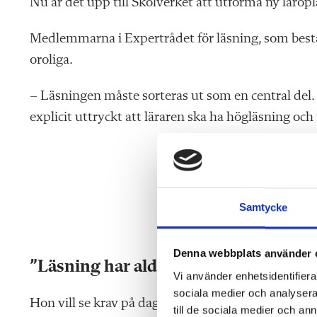
Nu är det upp till Skolverket att utforma ny läro
Medlemmarna i Expertrådet för läsning, som består
oroliga.
– Läsningen måste sorteras ut som en central del.
explicit uttryckt att läraren ska ha högläsning och
Samtycke
Denna webbplats använder 
”Läsning
har aldrig varit så viktigt s
Vi använder enhetsidentifierar
sociala medier och analysera 
Hon vill se krav på daglig läsning och textsamtal b
till de sociala medier och a