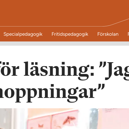
Specialpedagogik
Fritidspedagogik
Förskolan
ör läsning: ”Ja
rhoppningar”