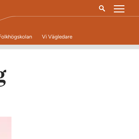
M
e
n
Folkhögskolan
Vi Vägledare
y
g