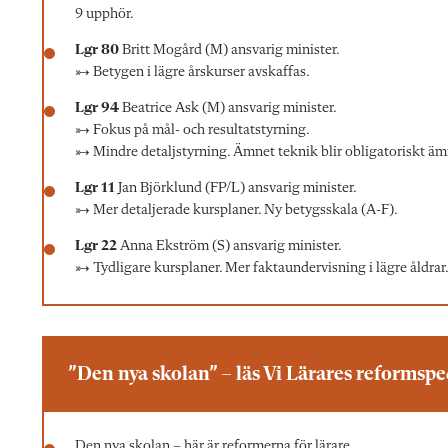
9 upphör.
Lgr 80
Britt Mogård (M) ansvarig minister.
→ Betygen i lägre årskurser avskaffas.
Lgr 94
Beatrice Ask (M) ansvarig minister.
→ Fokus på mål- och resultatstyrning.
→ Mindre detaljstyrning. Ämnet teknik blir obligatoriskt äm
Lgr 11
Jan Björklund (FP/L) ansvarig minister.
→ Mer detaljerade kursplaner. Ny betygsskala (A-F).
Lgr 22
Anna Ekström (S) ansvarig minister.
→ Tydligare kursplaner. Mer faktaundervisning i lägre åldrar
”Den nya skolan” – läs Vi Lärares reformspe
Den nya skolan – här är reformerna för lärare