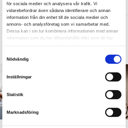
för sociala medier och analysera vår trafik. Vi
med barnen?”
vidarebefordrar även sådana identifierare och annan
information från din enhet till de sociala medier och
”Vad säger det om skolan när allt fler
annons- och analysföretag som vi samarbetar med.
barn behöver anpassas?”
Dessa kan i sin tur kombinera informationen med annan
information som du har tillhandahållit eller som de har
DEBATT
”Frågan är hur skolan kan ge plats åt
samlat in när du har använt deras tjänster.
fler barn från början – inte hur de ska
S
anpassas till skolan”.
Nödvändig
a
m
t
Inställningar
y
c
k
Statistik
e
s
Marknadsföring
v
a