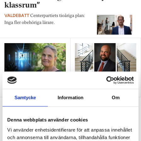
klassrum”
VALDEBATT
Centerpartiets tioåriga plan:
Inga fler obehöriga lärare.
”Så bryter vi hatpratets
”Hur skolan fungerar blir
pyramid i skolan”
tydligt i trappan”
Samtycke
Information
Om
”Vad ska vår tid räcka till på
förskolan?”
Denna webbplats använder cookies
DEBATT
”Ska jag som förskollärare duka,
Vi använder enhetsidentifierare för att anpassa innehållet
damma, snygga upp i hallen, svara i telefon
och annonserna till användarna, tillhandahålla funktioner
eller ska jag vara närvarande tillsammans