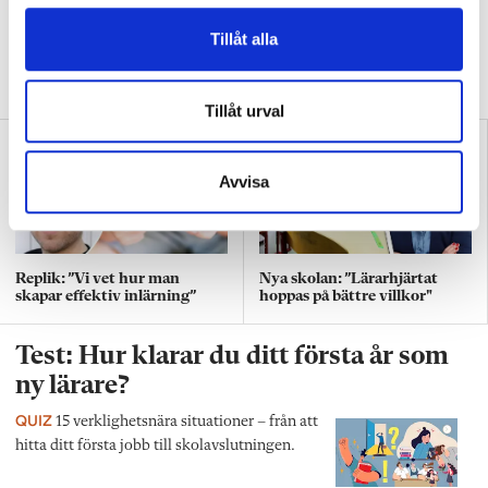
”Att ställa krav är inte elakt”
l
Tillåt alla
DEBATT
”Att ställa krav är inte elakt. Att vara schysst är inte alltid
snällt. Många gånger är det bara ett svek”, skriver Ulrica Björkblom
Agah om stöket i klassrummen.
Tillåt urval
Avvisa
Replik: ”Vi vet hur man
Nya skolan: ”Lärarhjärtat
skapar effektiv inlärning”
hoppas på bättre villkor"
Test: Hur klarar du ditt första år som
ny lärare?
QUIZ
15 verklighetsnära situationer – från att
hitta ditt första jobb till skolavslutningen.