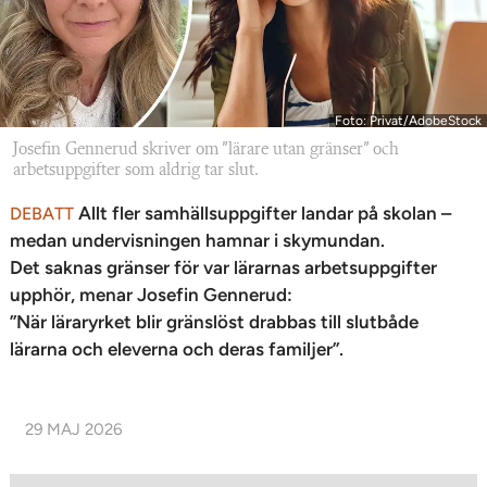
Foto: Privat/AdobeStock
Josefin Gennerud skriver om ”lärare utan gränser” och
arbetsuppgifter som aldrig tar slut.
Allt fler samhällsuppgifter landar på skolan –
DEBATT
medan undervisningen hamnar i skymundan.
Det saknas gränser för var lärarnas arbetsuppgifter
upphör, menar Josefin Gennerud:
”När läraryrket blir gränslöst drabbas till slutbåde
lärarna och eleverna och deras familjer”.
29 MAJ 2026