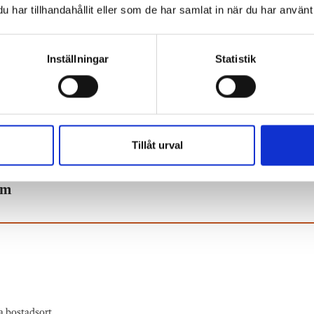
har tillhandahållit eller som de har samlat in när du har använt 
r dock få förskonade: “Händelser kopplade till hot och
Inställningar
Statistik
än – oavsett storlek, skolform och organisationsform.”
a andra på samma tema, saknas konkreta förslag på
nkluderingsideologin ekar det tomt. Så nej, Liberalernas
Tillåt urval
tvärtom en välbehövlig anpassning till verkligheten av id
lm
a bostadsort.