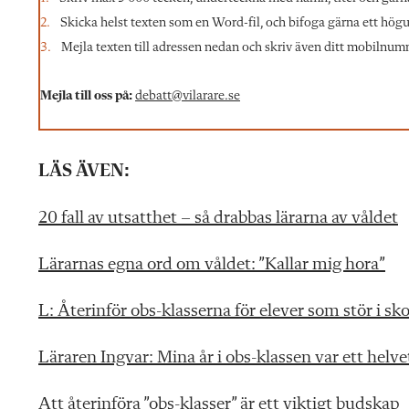
Skicka helst texten som en Word-fil, och bifoga gärna ett högupp
Mejla texten till adressen nedan och skriv även ditt mobilnumme
Mejla till oss på:
debatt@vilarare.se
LÄS ÄVEN:
20 fall av utsatthet – så drabbas lärarna av våldet
Lärarnas egna ord om våldet: ”Kallar mig hora”
L: Återinför obs-klasserna för elever som stör i sk
Läraren Ingvar: Mina år i obs-klassen var ett helve
Att återinföra ”obs-klasser” är ett viktigt budskap