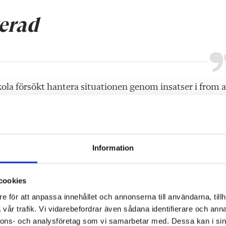
gerad
ola försökt hantera situationen genom insatser i from 
strappor, processkartor, samtal, möten, elevhälsoproje
ensk skola är vad gäller elevunderlag. Vissa skolor har 
Information
nar om lektioner och raster som slits sönder av stök o
cookies
e för att anpassa innehållet och annonserna till användarna, tillh
vår trafik. Vi vidarebefordrar även sådana identifierare och anna
nnons- och analysföretag som vi samarbetar med. Dessa kan i sin
rar att det finns ”betydande variationer i förekomsten 