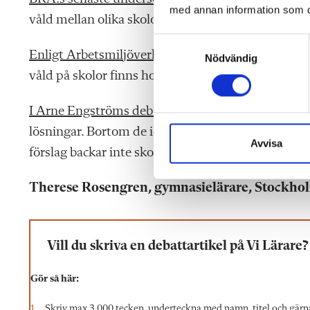
med annan information som du 
våld mellan olika skolor”.
S
Enligt Arbetsmiljöverkets
omfattande granskning ä
Nödvändig
a
våld på skolor finns hos alla typer av skolhuvudm
m
t
y
I Arne Engströms debattinlägg
, liksom i så mång
c
lösningar. Bortom de idealistiska visionerna och i
k
Avvisa
förslag backar inte skolan in i framtiden, utan är 
e
s
Therese Rosengren, gymnasielärare, Stockho
v
a
l
Vill du skriva en debattartikel på Vi Lärare?
Gör så här:
Skriv max 3 000 tecken, underteckna med namn, titel och gärn