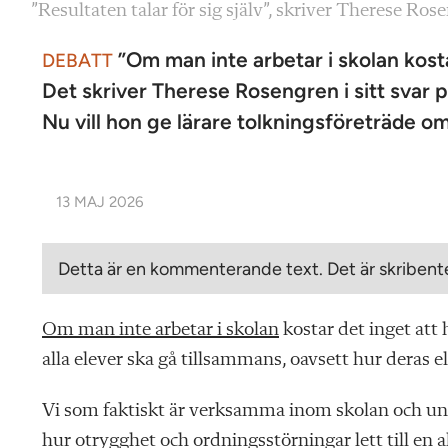
”Resultaten talar för sig själv”, skriver Therese Ros
”Om man inte arbetar i skolan kostar
DEBATT
Det skriver Therese Rosengren i sitt svar 
Nu vill hon ge lärare tolkningsföreträde o
13 MAJ 2026
Detta är en kommenterande text. Det är skribente
Om man inte arbetar i skolan
kostar det inget att 
alla elever ska gå tillsammans, oavsett hur deras e
Vi som faktiskt är verksamma inom skolan och un
hur otrygghet och ordningsstörningar lett till en 