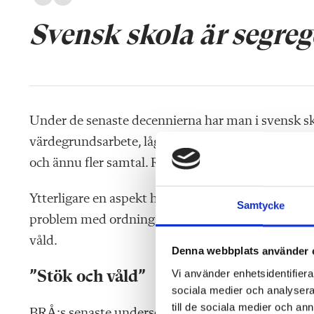
Svensk skola är segre
Under de senaste decennierna har man i svensk sk
värdegrundsarbete, lågaffektivt bemötande, åtgärd
och ännu fler samtal. Resultatet talar för sig självt.
Ytterligare en aspekt handlar om hur segregerad sv
Samtycke
problem med ordningsstörningar, medan andra vitt
våld.
Denna webbplats använder 
Vi använder enhetsidentifierar
”Stök och våld”
sociala medier och analysera 
till de sociala medier och a
BRÅ:s senaste undersökning
om skolvåld konstate