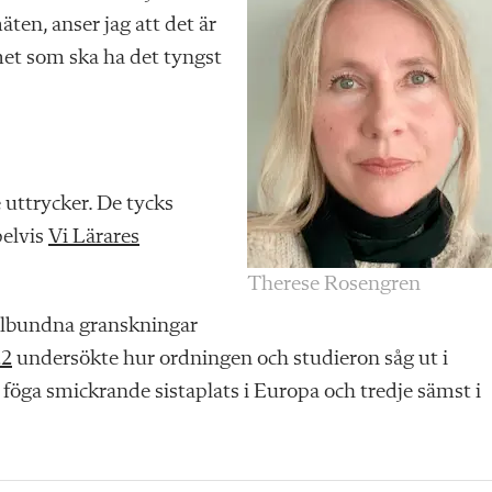
äten, anser jag att det är
et som ska ha det tyngst
 uttrycker. De tycks
pelvis
Vi Lärares
Therese Rosengren
gelbundna granskningar
22
undersökte hur ordningen och studieron såg ut i
föga smickrande sistaplats i Europa och tredje sämst i