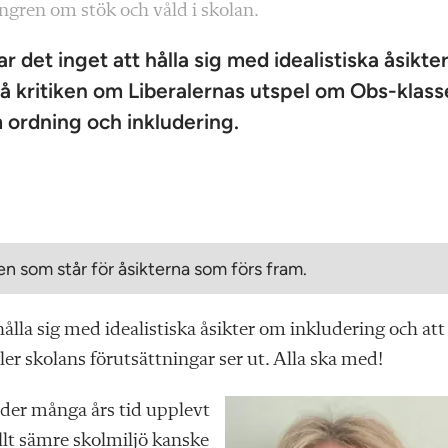
engren om stök och våld i skolan.
 det inget att hålla sig med idealistiska åsikter
på kritiken om Liberalernas utspel om Obs-klass
m ordning och inkludering.
n som står för åsikterna som förs fram.
hålla sig med idealistiska åsikter om inkludering och att
ller skolans förutsättningar ser ut. Alla ska med!
der många års tid upplevt
allt sämre skolmiljö kanske