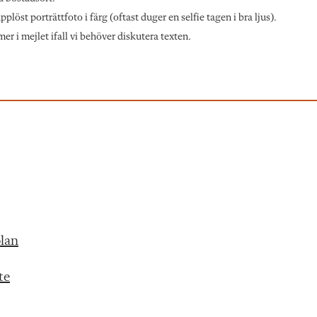
löst porträttfoto i färg (oftast duger en selfie tagen i bra ljus).
r i mejlet ifall vi behöver diskutera texten.
olan
te