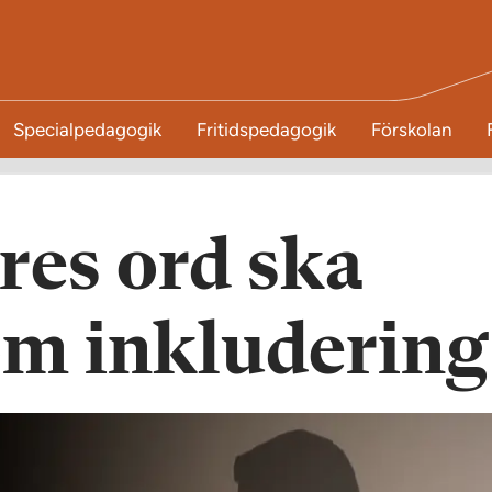
Specialpedagogik
Fritidspedagogik
Förskolan
res ord ska
om inkludering