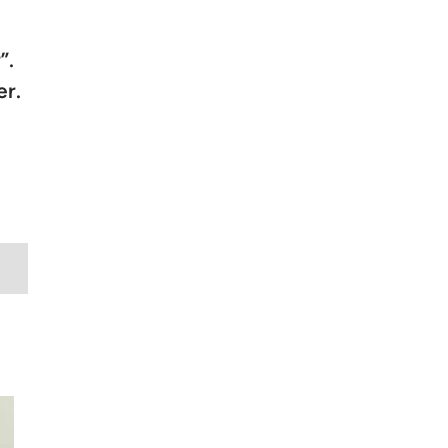
”.
er.