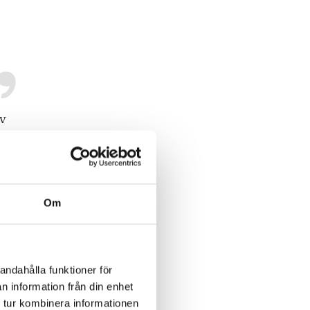
av
kt
få
Om
ch
andahålla funktioner för
n information från din enhet
 tur kombinera informationen
av