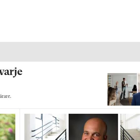
 varje
ärare.