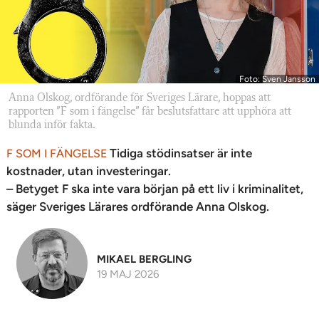
Foto: Sven Jansson
Anna Olskog, ordförande för Sveriges Lärare, hoppas att
rapporten ”F som i fängelse” får beslutsfattare att upphöra att
blunda inför fakta.
Tidiga stödinsatser är inte
F SOM I FÄNGELSE
kostnader, utan investeringar.
– Betyget F ska inte vara början på ett liv i kriminalitet,
säger Sveriges Lärares ordförande Anna Olskog.
MIKAEL BERGLING
19 MAJ 2026