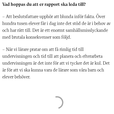
Vad hoppas du att er rapport ska leda till?
speciallärare, specialpedagoger, skolkuratorer, skolpsykologer
och andra kompetenser.
– Att beslutsfattare upphör att blunda inför fakta. Över
Nolltolerans mot hot och våld i skolan ska genomföras i
hundra tusen elever får i dag inte det stöd de är i behov av
praktiken.
och har rätt till. Det är ett enormt samhällsmisslyckande
Myndighetssamverkan och gemensam kraftsamling mot
med brutala konsekvenser som följd.
skolmisslyckanden.
– När vi lärare pratar om att få rimlig tid till
undervisningen och tid till att planera och efterarbeta
undervisningen är det inte för att vi tycker det är kul. Det
är för att vi ska kunna vara de lärare som våra barn och
elever behöver.