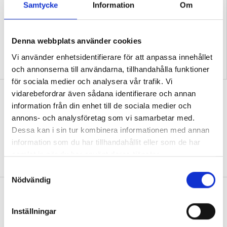
Samtycke
Information
Om
Denna webbplats använder cookies
Vi använder enhetsidentifierare för att anpassa innehållet
”Så bryter vi hatpratets
”Hur skolan fungerar blir
pyramid i skolan”
tydligt i trappan”
och annonserna till användarna, tillhandahålla funktioner
för sociala medier och analysera vår trafik. Vi
”Vad ska vår tid räcka till på
vidarebefordrar även sådana identifierare och annan
information från din enhet till de sociala medier och
förskolan?”
annons- och analysföretag som vi samarbetar med.
DEBATT
”Ska jag som förskollärare duka,
Dessa kan i sin tur kombinera informationen med annan
damma, snygga upp i hallen, svara i telefon
information som du har tillhandahållit eller som de har
eller ska jag vara närvarande tillsammans
samlat in när du har använt deras tjänster.
med barnen?”
S
Nödvändig
a
”Vad säger det om skolan när allt fler
m
barn behöver anpassas?”
t
Inställningar
y
DEBATT
”Frågan är hur skolan kan ge plats åt