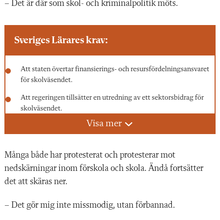
– Det är där som skol- och kriminal­politik möts.
Sveriges Lärares krav:
Att staten övertar finansierings- och resursfördelningsansvaret
för skolväsendet.
Att regeringen tillsätter en utredning av ett sektorsbidrag för
skolväsendet.
Visa mer
Att staten på sikt övertar huvudmannaskapet för skolväsendet.
Reglering av ramfaktorer som undervisningstid, gruppstorlekar,
Många både har protesterat och protesterar mot
lärartäthet och tid för planering, för- och efterarbete.
nedskärningar inom förskola och skola. Ändå fortsätter
Att alla elever får det stöd de behöver.
det att skäras ner.
Likvärdig elevhälsa i hela landet med tillgång till rätt
kompetenser och möjlighet till stödundervisning.
– Det gör mig inte missmodig, utan förbannad.
Att huvudmännen säkerhetsställer att det finns god tillgång till