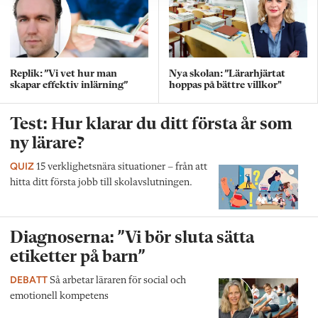
Replik: ”Vi vet hur man
Nya skolan: ”Lärarhjärtat
skapar effektiv inlärning”
hoppas på bättre villkor"
Test: Hur klarar du ditt första år som
ny lärare?
QUIZ
15 verklighetsnära situationer – från att
hitta ditt första jobb till skolavslutningen.
Diagnoserna: ”Vi bör sluta sätta
etiketter på barn”
DEBATT
Så arbetar läraren för social och
emotionell kompetens