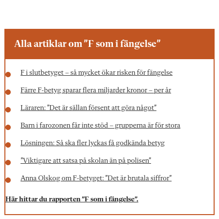
Alla artiklar om ”F som i fängelse”
F i slutbetyget – så mycket ökar risken för fängelse
Färre F-betyg sparar flera miljarder kronor – per år
Läraren: ”Det är sällan försent att göra något”
Barn i farozonen får inte stöd – grupperna är för stora
Lösningen: Så ska fler lyckas få godkända betyg
”Viktigare att satsa på skolan än på polisen”
Anna Olskog om F-betyget: ”Det är brutala siffror”
Här hittar du rapporten ”F som i fängelse”.