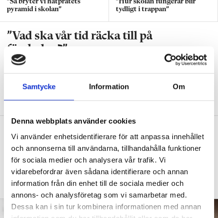
”Så bryter vi hatpratets
”Hur skolan fungerar blir
förutsättningar till inlärning. Och i det långa loppet även till en mer
pyramid i skolan”
tydligt i trappan”
hållbar psykosocial arbetsmiljö för de lärare som möter dessa elever i
klassrummet, säger Matilda Karlsson.
”Vad ska vår tid räcka till på
förskolan?”
DEBATT
”Ska jag som förskollärare duka,
damma, snygga upp i hallen, svara i telefon
Samtycke
Information
Om
eller ska jag vara närvarande tillsammans
med barnen?”
Denna webbplats använder cookies
”Vad säger det om skolan när allt fler
Vi använder enhetsidentifierare för att anpassa innehållet
barn behöver anpassas?”
och annonserna till användarna, tillhandahålla funktioner
DEBATT
för sociala medier och analysera vår trafik. Vi
”Frågan är hur skolan kan ge plats åt
fler barn från början – inte hur de ska
vidarebefordrar även sådana identifierare och annan
anpassas till skolan”.
information från din enhet till de sociala medier och
annons- och analysföretag som vi samarbetar med.
Dessa kan i sin tur kombinera informationen med annan