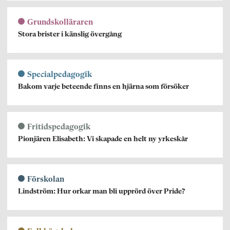
Grundskolläraren
Stora brister i känslig övergång
Specialpedagogik
Bakom varje beteende finns en hjärna som försöker
Fritidspedagogik
Pionjären Elisabeth: Vi skapade en helt ny yrkeskår
Förskolan
Lindström: Hur orkar man bli upprörd över Pride?