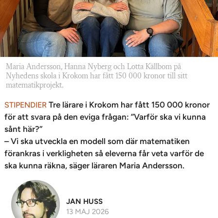
Maria Andersson, Hanna Nyberg och Lotta Källbom på
Nyhedens skola i Krokom har fått 150 000 kronor till sitt
matematikprojekt.
Tre lärare i Krokom har fått 150 000 kronor
STIPENDIER
för att svara på den eviga frågan: ”Varför ska vi kunna
sånt här?”
– Vi ska utveckla en modell som där matematiken
förankras i verkligheten så eleverna får veta varför de
ska kunna räkna, säger läraren Maria Andersson.
JAN HUSS
13 MAJ 2026