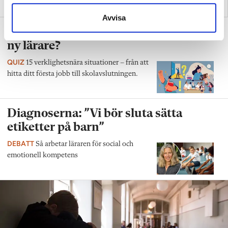
skapar effektiv inlärning”
hoppas på bättre villkor"
Avvisa
Test: Hur klarar du ditt första år som
ny lärare?
QUIZ
15 verklighetsnära situationer – från att
hitta ditt första jobb till skolavslutningen.
Diagnoserna: ”Vi bör sluta sätta
etiketter på barn”
DEBATT
Så arbetar läraren för social och
emotionell kompetens