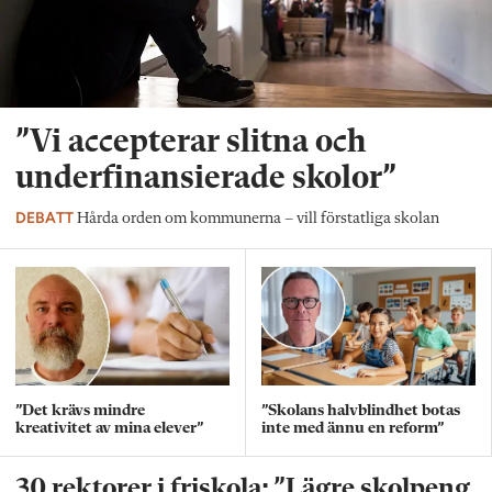
”Vi accepterar slitna och
underfinansierade skolor”
DEBATT
Hårda orden om kommunerna – vill förstatliga skolan
”Det krävs mindre
”Skolans halvblindhet botas
kreativitet av mina elever”
inte med ännu en reform”
30 rektorer i friskola: ”Lägre skolpeng