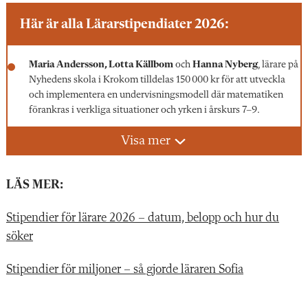
Här är alla Lärarstipendiater 2026:
Maria Andersson, Lotta Källbom
och
Hanna
Nyberg
, lärare på
Nyhedens skola i Krokom tilldelas 150 000 kr för att utveckla
och implementera en undervisningsmodell där matematiken
förankras i verkliga situationer och yrken i årskurs 7–9.
Visa mer
Sofie Jönsson, Josephine Göst, Charlotta Borgman Richter
Karolina Julin
och
Cecilia Altheden
, lärare på Hjärups skola i
Staffanstorp tilldelas 150 000 kr för att utveckla en laborativ
LÄS MER:
matematikdidaktik där konkret material används systematiskt i
undervisningen, från förskoleklass till årskurs 6.
Stipendier för lärare 2026 – datum, belopp och hur du
– Det här stipendiet kommer göra skillnad för våra elever. Vi får
söker
möjlighet att skapa en matematikundervisning som både utmanar
och inspirerar, i en lärmiljö där varje elev kan upptäcka glädjen i
Stipendier för miljoner – så gjorde läraren Sofia
ämnet. Vi är otroligt tacksamma för förtroendet, säger Sofie Jönsson.
Sebastian Bennet Boon, Nicolas Leal
och
Anna
Fredlin
, lärare