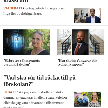
klassrum”
VALDEBATT
Centerpartiets tioåriga plan:
Inga fler obehöriga lärare.
”Så bryter vi hatpratets
”Hur skolan fungerar blir
pyramid i skolan”
tydligt i trappan”
”Vad ska vår tid räcka till på
förskolan?”
DEBATT
”Ska jag som förskollärare duka,
damma, snygga upp i hallen, svara i telefon
eller ska jag vara närvarande tillsammans