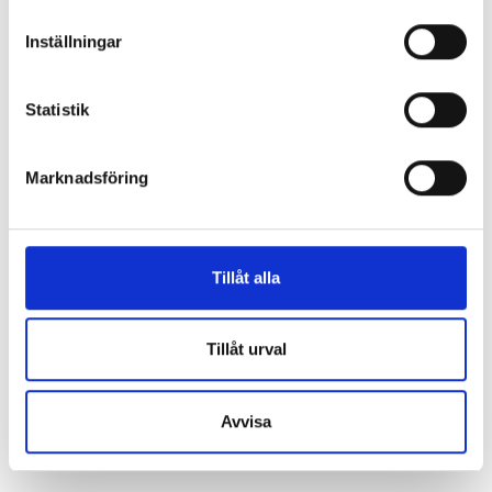
m
t
Inställningar
y
c
k
Statistik
e
s
Marknadsföring
v
a
l
Tillåt alla
Tillåt urval
Avvisa