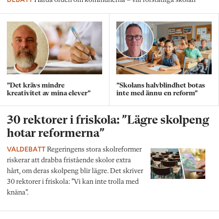
Hårda orden om kommunerna – vill förstatliga skolan
”Det krävs mindre
”Skolans halvblindhet botas
kreativitet av mina elever”
inte med ännu en reform”
30 rektorer i friskola: ”Lägre skolpeng
hotar reformerna”
VALDEBATT
Regeringens stora skolreformer
riskerar att drabba fristående skolor extra
hårt, om deras skolpeng blir lägre. Det skriver
30 rektorer i friskola: ”Vi kan inte trolla med
knäna”.