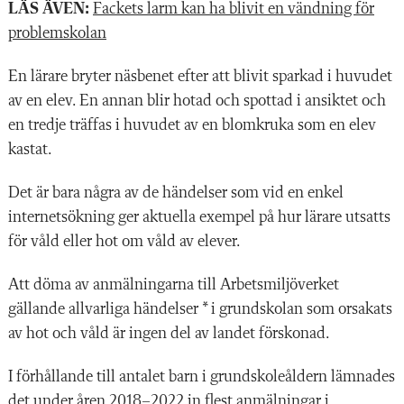
LÄS ÄVEN:
Fackets larm kan ha blivit en vändning för
problemskolan
E
n lärare bryter
näsbenet efter att blivit sparkad i huvudet
av en elev. En annan blir hotad och spottad i ansiktet och
en tredje träffas i huvudet av en blomkruka som en elev
kastat.
Det är bara några av de händelser som vid en enkel
internet­sökning ger aktuella exempel på hur lärare utsatts
för våld eller hot om våld av elever.
Att döma av anmälningarna till Arbetsmiljöverket
gällande allvarliga händelser
*
i grundskolan som orsakats
av hot och våld är ingen del av landet förskonad.
I förhållande till antalet barn i grundskoleåldern lämnades
det under åren 2018–2022 in flest anmälningar i