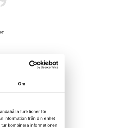
er
g
Om
om
skt,
t
andahålla funktioner för
n
n information från din enhet
 tur kombinera informationen