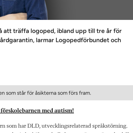
att träffa logoped, ibland upp till tre år för
 vårdgarantin, larmar Logopedförbundet och
n som står för åsikterna som förs fram.
ör förskolebarnen med autism!
arn som har DLD, utvecklingsrelaterad språkstörning.