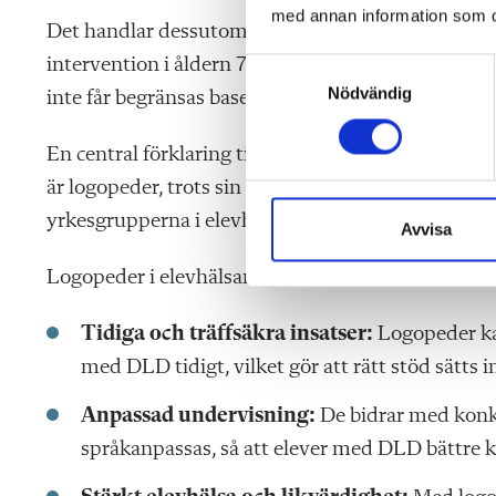
med annan information som du 
Det handlar dessutom om en strukturell åldersdis
intervention i åldern 7–17 år, trots att behovet k
S
Nödvändig
a
inte får begränsas baserat på ålder.
m
t
En central förklaring till denna ojämlikhet är att l
y
är logopeder, trots sin centrala roll för elevers s
c
yrkesgrupperna i elevhälsan. Det innebär att deras
k
Avvisa
e
Logopeder i elevhälsan kan bidra till:
s
v
Tidiga och träffsäkra insatser:
Logopeder kan
a
l
med DLD tidigt, vilket gör att rätt stöd sätts 
Anpassad undervisning:
De bidrar med konkr
språkanpassas, så att elever med DLD bättre k