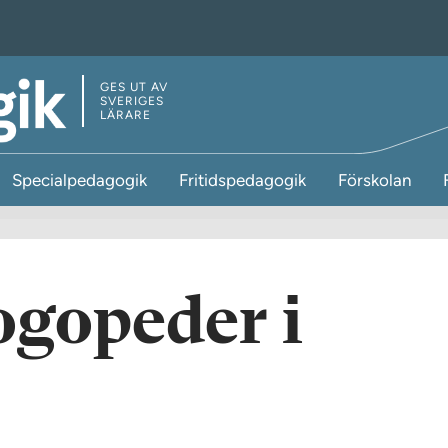
GES UT AV
SVERIGES
LÄRARE
Specialpedagogik
Fritidspedagogik
Förskolan
ogopeder i