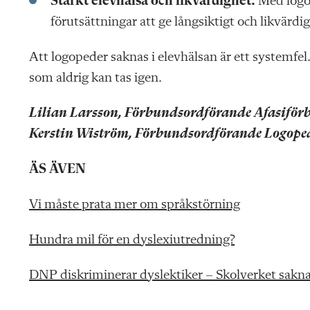
Stärkt elevhälsa och likvärdighet:
Med logop
förutsättningar att ge långsiktigt och likvärdi
Att logopeder saknas i elevhälsan är ett systemfel
som aldrig kan tas igen.
Lilian Larsson, Förbundsordförande Afasiför
Kerstin Wiström, Förbundsordförande Logope
ÄS ÄVEN
Vi måste prata mer om språkstörning
Hundra mil för en dyslexiutredning?
DNP diskriminerar dyslektiker – Skolverket sakna