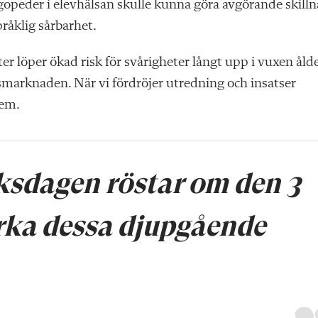
gopeder i elevhälsan skulle kunna göra avgörande skill
råklig sårbarhet.
er löper ökad risk för svårigheter långt upp i vuxen åld
tsmarknaden. När vi fördröjer utredning och insatser
dem.
ksdagen röstar om den 3
tärka dessa djupgående