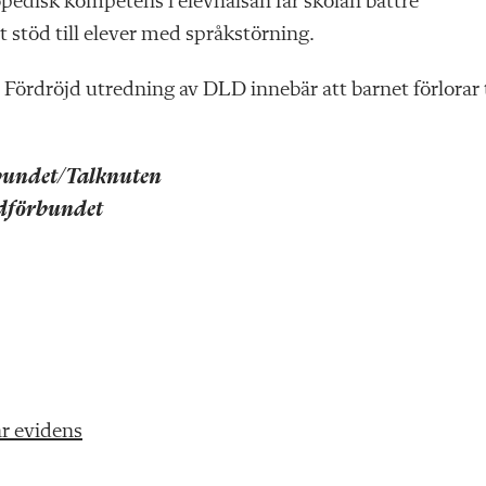
edisk kompetens i elevhälsan får skolan bättre
gt stöd till elever med språkstörning.
. Fördröjd utredning av DLD innebär att barnet förlorar 
bundet/Talknuten
dförbundet
r evidens