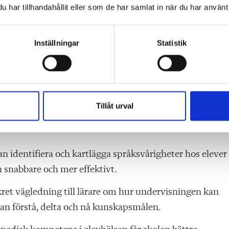
har tillhandahållit eller som de har samlat in när du har använt 
kriminering. NPO konstaterar att få regioner erbjuder
varstår. Samtidigt klargör juridiska bedömningar att vår
Inställningar
Statistik
ogopeder inte är en lagstadgad profession i elevhälsan. I
pråk och kommunikation, en av de största icke lagstadgad
 närvaro beror på lokala prioriteringar – inte på behov.
Tillåt urval
 identifiera och kartlägga språksvårigheter hos elever
in snabbare och mer effektivt.
et vägledning till lärare om hur undervisningen kan
an förstå, delta och nå kunskapsmålen.