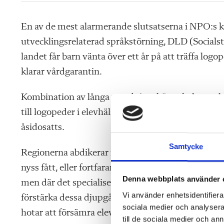
En av de mest alarmerande slutsatserna i NPO:s ka
utvecklingsrelaterad språkstörning, DLD (Socialsty
landet får barn vänta över ett år på att träffa logop
klarar vårdgarantin.
Kombination av långa utredningsköer, skolans rel
till logopeder i elevhälsan leder till att elever me
åsidosatts.
Samtycke
Regionerna abdikerar från sitt ansvar, elever med D
nyss fått, eller fortfarande väntar på, en diagnos k
Denna webbplats använder 
men där det specialiserade stödet minskar. Den sk
Vi använder enhetsidentifierar
förstärka dessa djupgående problem ytterligare. F
sociala medier och analysera 
hotar att försämra elever med funktionsnedsättnin
till de sociala medier och a