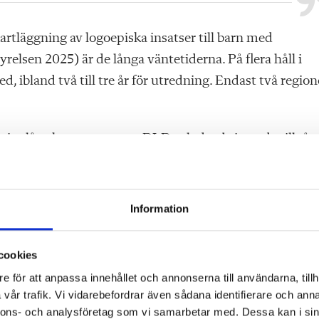
rtläggning av logoepiska insatser till barn med
relsen 2025) är de långa väntetiderna. På flera håll i
ed, ibland två till tre år för utredning. Endast två region
ativt låga kompetens om DLD och den bristande tillgån
d DLD:s konventionsstadgade rätt till utbildning kraftigt
Information
LD ska efter skolstart få allt stöd i skolan. Den elev s
astas in i ett skolsystem där språkliga krav ökat dramati
cookies
olreform som riksdagen röstar om den 3 juni riskerar at
e för att anpassa innehållet och annonserna till användarna, tillh
unktionsrätt Sverige har slagit larm om att skolreforme
vår trafik. Vi vidarebefordrar även sådana identifierare och anna
gs rätt till en fungerande skolgång.
nnons- och analysföretag som vi samarbetar med. Dessa kan i sin