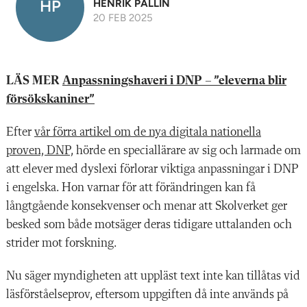
HP
HENRIK PALLIN
20 FEB 2025
LÄS MER
Anpassningshaveri i DNP – ”eleverna blir
försökskaniner”
Efter
vår f
örra artikel om de nya digitala nationella
proven, DNP,
hö
rde en speciall
ä
rare av sig och larmade om
att elever med dyslexi förlorar viktiga anpassningar i DNP
i engelska. Hon varnar för att fö
rändringen kan få
lå
ngtg
å
ende konsekvenser och menar att Skolverket ger
besked som b
åde motsä
ger deras tidigare uttalanden och
strider mot forskning.
Nu sä
ger myndigheten att uppl
ä
st text inte kan till
å
tas vid
l
äsf
ö
rstå
elseprov, eftersom uppgiften d
å
inte anv
ä
nds p
å