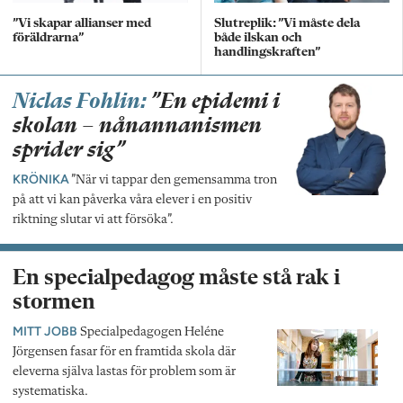
”Vi skapar allianser med
Slutreplik: ”Vi måste dela
föräldrarna”
både ilskan och
handlingskraften”
Niclas Fohlin:
”En epidemi i
skolan – nånannanismen
sprider sig”
KRÖNIKA
”När vi tappar den gemensamma tron
på att vi kan påverka våra elever i en positiv
riktning slutar vi att försöka”.
En specialpedagog måste stå rak i
stormen
MITT JOBB
Specialpedagogen Heléne
Jörgensen fasar för en framtida skola där
eleverna själva lastas för problem som är
systematiska.