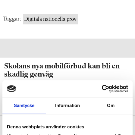
Taggar:
Digitala nationella prov
Skolans nya mobilförbud kan bli en
skadlig genväg
STUDIERO
Alla vill ha lugn och studiero i
klassrummet. Men forskaren Martin
Holmgren varnar för riskerna med det nya
mobilförbudet.
Samtycke
Information
Om
Denna webbplats använder cookies