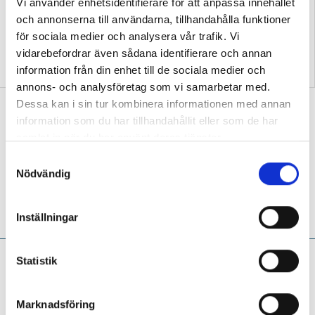
Vi använder enhetsidentifierare för att anpassa innehållet
och annonserna till användarna, tillhandahålla funktioner
för sociala medier och analysera vår trafik. Vi
vidarebefordrar även sådana identifierare och annan
Här är det stora felet med
Konflikthantering är
information från din enhet till de sociala medier och
skolan och npf-diagnoser
nyckeln till allt
annons- och analysföretag som vi samarbetar med.
Dessa kan i sin tur kombinera informationen med annan
”Vi behöver fler specialpedagoger som
information som du har tillhandahållit eller som de har
forskar”
samlat in när du har använt deras tjänster.
MITT JOBB
Att utbildning kan leda långt är
S
Åsa Lyrberg ett levande bevis på –
Nödvändig
a
förskolläraren och specialpedagogen som i
m
dag är högskoleforskare och uppmuntrar fler
t
att pröva vingarna.
Inställningar
y
c
Niclas Fohlin:
Lägg ner
k
Statistik
powerpointen, lärare –
e
s
plocka upp pennan!
Marknadsföring
v