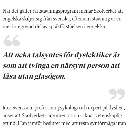
När det gäller rä
ttstavningsprogram menar Skolverket att
engelska skiljer sig fr
å
n svenska, eftersom stavning
ä
r en
mer integrerad del av spr
å
kf
ö
rståelsen i engelska.
Att neka talsyntes för dyslektiker är
som att tvinga en närsynt person att
läsa utan glasögon.
Idor Svensson, professor i psykologi och expert p
å
dyslexi,
anser att Skolverkets argumentation saknar vetenskaplig
grund. Han j
ämf
ör beslutet med att testa synfö
rmå
ga utan