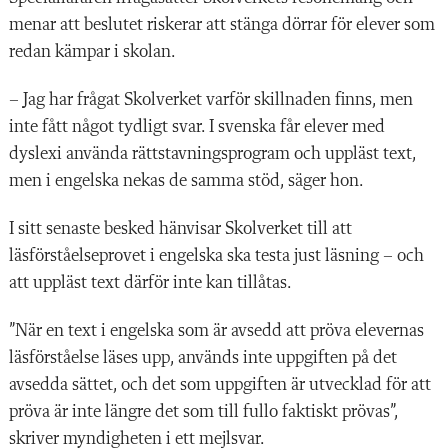
menar att beslutet riskerar att st
ä
nga dörrar för elever som
redan k
ä
mpar i skolan.
–
Jag har fr
å
gat Skolverket varför skillnaden finns, men
inte f
å
tt n
å
got tydligt svar. I svenska f
å
r elever med
dyslexi anv
ända rä
ttstavningsprogram och uppl
ä
st text,
men i engelska nekas de samma stö
d, sä
ger hon.
I sitt senaste besked h
ä
nvisar Skolverket till att
l
äsf
ö
rstå
elseprovet i engelska ska testa just l
äsning –
och
att uppl
ä
st text d
ä
rf
ör inte kan till
å
tas.
”Nä
r en text i engelska som
ä
r avsedd att pröva elevernas
l
äsf
ö
rståelse lä
ses upp, anv
ä
nds inte uppgiften p
å
det
avsedda s
ä
ttet, och det som uppgiften
ä
r utvecklad för att
prö
va ä
r inte l
ä
ngre det som till fullo faktiskt prö
vas
”,
skriver myndigheten i ett mejlsvar.