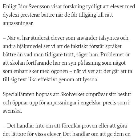
Enligt Idor Svensson visar forskning tydligt att elever med
dyslexi presterar b
ä
ttre n
ä
r de f
å
r tillg
å
ng till r
ätt
anpassningar.
– Nä
r vi har studerat elever som anv
ä
nder talsyntes och
andra hj
ä
lpmedel ser vi att de faktiskt fö
rstår språket
bä
ttre
ä
n vad man tidigare trott, säger han. Problemet
ä
r
att skolan fortfarande har en syn p
å läsning som nå
got
som enbart sker med ögonen
– nä
r vi vet att det g
å
r att ta
till sig text lika effektivt genom att lyssna
.
Speciall
ä
raren hoppas att Skolverket omprövar sitt beslut
och öppnar upp för anpassningar i engelska, precis som i
svenska.
–
Det handlar inte om att förenkla proven eller att gö
ra
det lä
ttare f
ör vissa elever. Det handlar om att ge dem en