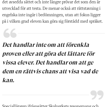
det avsedda s
ä
ttet och inte l
ä
ngre prö
var det som den ä
r
utvecklad för att testa. De menar ocks
å
att r
ättstavning i
engelska inte ingår i bed
ömningen, utan att fokus ligger
p
å i vilken grad eleven kan g
öra sig fö
rstådd med språket.
Det handlar inte om att förenkla
proven eller att göra det lättare för
vissa elever. Det handlar om att ge
dem en rättvis chans att visa vad de
kan.
Speciall
ä
raren ifr
ågasä
tter Skolverkets resonemang och