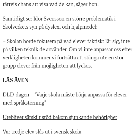
r
ä
ttvis chans att visa vad de kan, s
ä
ger hon.
Samtidigt ser Idor Svensson en större problematik i
Skolverkets syn p
å
dyslexi och hj
ä
lpmedel:
–
Skolan borde fokusera p
å
vad elever faktiskt l
ä
r sig, inte
p
å vilken teknik de anvä
nder. Om vi inte anpassar oss efter
verkligheten kommer vi forts
ä
tta att st
ä
nga ute en stor
grupp elever fr
ån m
öjligheten att lyckas
.
LÄS ÄVEN
DLD-dagen – ”Varje skola måste börja anpassa för elever
med språkstörning”
Uteblivet särskilt stöd bakom sjunkande behörighet
Var tredje elev slås ut i svensk skola