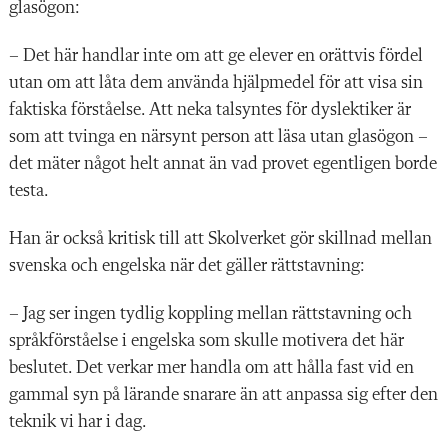
glasö
gon:
– Det hä
r handlar inte om att ge elever en or
ä
ttvis fördel
utan om att l
å
ta dem anv
ända hjä
lpmedel för att visa sin
faktiska fö
rstå
else. Att neka talsyntes fö
r dyslektiker ä
r
som att tvinga en n
ä
rsynt person att l
ä
sa utan glasögon
–
det mäter nå
got helt annat
ä
n vad provet egentligen borde
testa
.
H
an ä
r ocks
å
kritisk till att Skolverket gör skillnad mellan
svenska och engelska n
är det gäller rättstavning:
–
Jag ser ingen tydlig koppling mellan r
ä
ttstavning och
spr
å
kf
ö
rståelse i engelska som skulle motivera det hä
r
beslutet. Det verkar mer handla om att h
å
lla fast vid en
gammal syn p
å lä
rande snarare
ä
n att anpassa sig efter den
teknik vi har i dag.