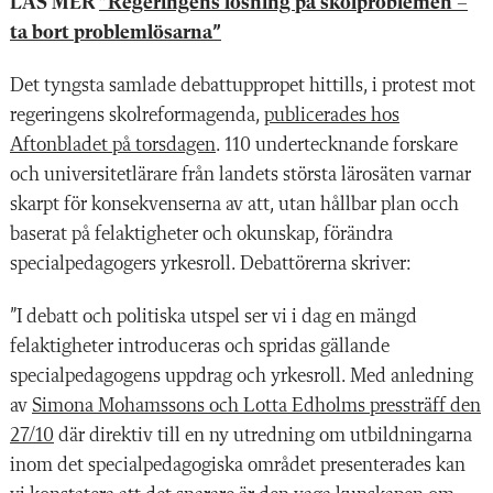
LÄS MER
”Regeringens lösning på skolproblemen –
ta bort problemlösarna”
Det tyngsta samlade debattuppropet hittills, i protest mot
regeringens skolreformagenda,
publicerades hos
Aftonbladet på torsdagen
. 110 undertecknande forskare
och universitetlärare från landets största lärosäten varnar
skarpt för konsekvenserna av att, utan hållbar plan occh
baserat på felaktigheter och okunskap, förändra
specialpedagogers yrkesroll. Debattörerna skriver:
”I debatt och politiska utspel ser vi i dag en mängd
felaktigheter introduceras och spridas gällande
specialpedagogens uppdrag och yrkesroll. Med anledning
av
Simona Mohamssons och Lotta Edholms pressträff den
27/10
där direktiv till en ny utredning om utbildningarna
inom det specialpedagogiska området presenterades kan