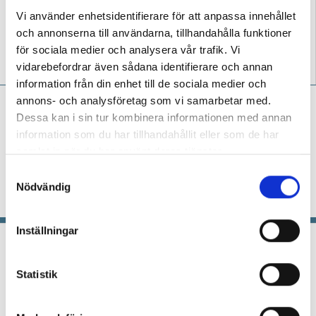
Vi använder enhetsidentifierare för att anpassa innehållet
och annonserna till användarna, tillhandahålla funktioner
”Vi skapar allianser med
Slutreplik: ”Vi måste dela
för sociala medier och analysera vår trafik. Vi
föräldrarna”
både ilskan och
vidarebefordrar även sådana identifierare och annan
handlingskraften”
information från din enhet till de sociala medier och
annons- och analysföretag som vi samarbetar med.
Niclas Fohlin:
”En epidemi i
Dessa kan i sin tur kombinera informationen med annan
skolan – nånannanismen
information som du har tillhandahållit eller som de har
sprider sig”
samlat in när du har använt deras tjänster.
KRÖNIKA
”När vi tappar den gemensamma tron
S
på att vi kan påverka våra elever i en positiv
Nödvändig
a
riktning slutar vi att försöka”.
m
t
Inställningar
y
En specialpedagog måste stå rak i
c
stormen
k
Statistik
MITT JOBB
Specialpedagogen Heléne
e
Jörgensen fasar för en framtida skola där
s