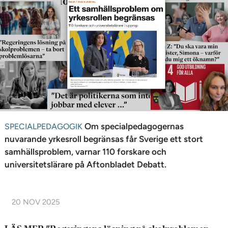
n
Om specialpedagogernas
SPECIALPEDAGOGIK
nuvarande yrkesroll begränsas får Sverige ett stort
samhällsproblem, varnar 110 forskare och
universitetslärare på Aftonbladet Debatt.
20 NOV 2025