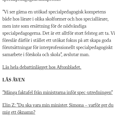
”Vi ser gärna en utökad specialpedagogisk kompetens
både hos lärare i olika skolformer och hos speciallärare,
men inte som ersättning för de nödvändiga
specialpedagogerna. Det är ett alltför stort felsteg att ta. Vi
föreslår därför i stället ett utökat fokus på att skapa goda
förutsättningar för interprofessionellt specialpedagogiskt
samarbete i förskola och skola”, avslutar man.
Läs hela debattinlägget hos Aftonbladet.
LÄS ÄVEN
”Många faktafel från ministrarna inför spec-utredningen”
Elin Z: ”Du ska vara min minister, Simona – varför ger du
mig ett öknamn?