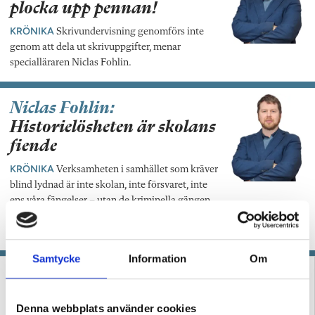
plocka upp pennan!
KRÖNIKA
Skrivundervisning genomförs inte
genom att dela ut skrivuppgifter, menar
specialläraren Niclas Fohlin.
Niclas Fohlin:
Historielösheten är skolans
fiende
KRÖNIKA
Verksamheten i samhället som kräver
blind lydnad är inte skolan, inte försvaret, inte
ens våra fängelser – utan de kriminella gängen.
Just därför måste skolan gå åt motsatt håll,
skriver specialläraren Niclas Fohlin.
Samtycke
Information
Om
Denna webbplats använder cookies