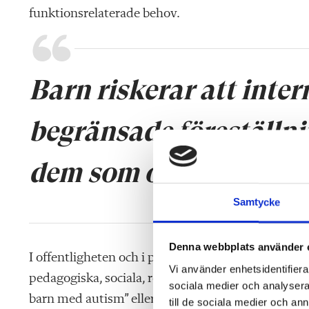
funktionsrelaterade behov.
Barn riskerar att inte
begränsade föreställnin
dem som om de vore fa
Samtycke
Denna webbplats använder 
I offentligheten och i professionella sammanhang 
Vi använder enhetsidentifierar
pedagogiska, sociala, relationella eller andra per
sociala medier och analysera 
barn med autism” eller ”Så här bemöter man ett b
till de sociala medier och a