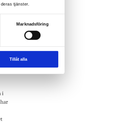
deras tjänster.
Marknadsföring
ler
Tillåt alla
 i
 har
et