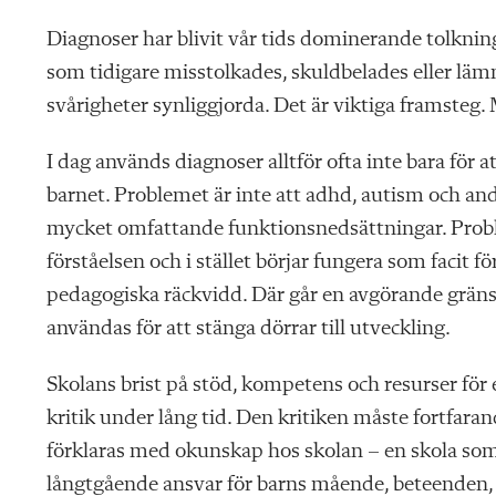
Diagnoser har blivit vår tids dominerande tolknin
som tidigare misstolkades, skuldbelades eller lä
svårigheter synliggjorda. Det är viktiga framsteg
I dag används diagnoser alltför ofta inte bara för at
barnet. Problemet är inte att adhd, autism och an
mycket omfattande funktionsnedsättningar. Proble
förståelsen och i stället börjar fungera som facit 
pedagogiska räckvidd. Där går en avgörande gräns.
användas för att stänga dörrar till utveckling.
Skolans brist på stöd, kompetens och resurser för
kritik under lång tid. Den kritiken måste fortfarand
förklaras med okunskap hos skolan – en skola som
långtgående ansvar för barns mående, beteenden, 