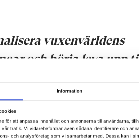
rnalisera vuxenvärldens
gar och börja leva upp ti
kta.
Information
cookies
får diagnostiska tolkningsramar ofta en sådan tyngd at
e för att anpassa innehållet och annonserna till användarna, tillh
spektiv trängs undan. Råd av typen ”Så här möter man ett
vår trafik. Vi vidarebefordrar även sådana identifierare och anna
arn med adhd” presenteras ofta som om diagnosen i sig
nnons- och analysföretag som vi samarbetar med. Dessa kan i sin