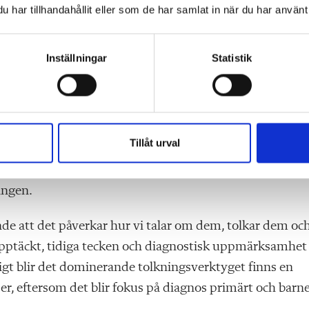
har tillhandahållit eller som de har samlat in när du har använt 
ningar från vården ibland börja fungera som om de
ktik. Många sådana råd ges självfallet i välvilja men
Inställningar
Statistik
 pedagogiskt homogen grupp. Ändå talar vuxenvärlden
tillgång till ett färdigt bemötande. Den sortens
rståelse för skolans uppdrag, undervisningens villkor el
Tillåt urval
smers komplexitet. Diagnosen säger något viktigt om
ing eller arbetsinsats som blir verksam för just detta
lingen.
de att det påverkar hur vi talar om dem, tolkar dem och
pptäckt, tidiga tecken och diagnostisk uppmärksamhet
digt blir det dominerande tolkningsverktyget finns en
per, eftersom det blir fokus på diagnos primärt och barn