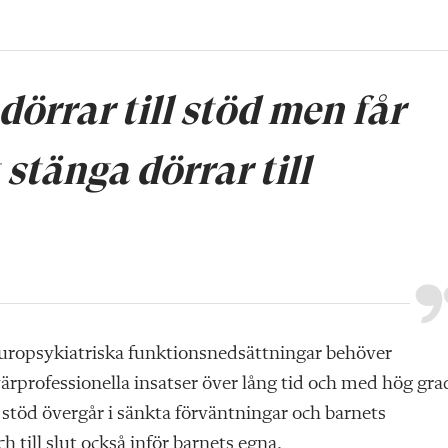
örrar till stöd men får
 stänga dörrar till
europsykiatriska funktionsnedsättningar behöver
ärprofessionella insatser över lång tid och med hög gra
när stöd övergår i sänkta förväntningar och barnets
till slut också inför barnets egna.