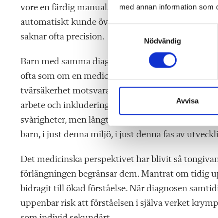
med annan information som du 
vore en färdig manual. På liknande sätt kan utred
automatiskt kunde översättas till undervisningspra
S
saknar ofta precision.
Nödvändig
a
m
Barn med samma diagnos utgör nämligen inte en
t
ofta som om en medicinsk etikett automatiskt gav 
y
c
tvärsäkerhet motsvaras sällan av någon egentlig fö
k
Avvisa
arbete och inkludering- samt exkluderingsmekani
e
svårigheter, men långt mindre om vilken undervisn
s
barn, i just denna miljö, i just denna fas av utveck
v
a
l
Det medicinska perspektivet har blivit så tongivan
förlängningen begränsar dem. Mantrat om tidig u
bidragit till ökad förståelse. När diagnosen samti
uppenbar risk att förståelsen i själva verket krym
som individ sekundärt.