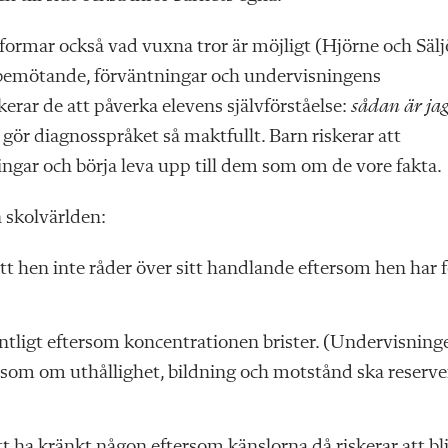
 formar också vad vuxna tror är möjligt (Hjörne och Sälj
 bemötande, förväntningar och undervisningens
erar de att påverka elevens självförståelse:
sådan är jag
gör diagnosspråket så maktfullt. Barn riskerar att
ingar och börja leva upp till dem som om de vore fakta.
 skolvärlden:
tt hen inte råder över sitt handlande eftersom hen har f
dentligt eftersom koncentrationen brister. (Undervisning
lt, som om uthållighet, bildning och motstånd ska reserve
 ha kränkt någon eftersom känslorna då riskerar att bli