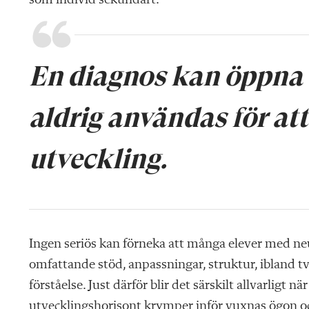
En diagnos kan öppna d
aldrig användas för att
utveckling.
Ingen seriös kan förneka att många elever med n
omfattande stöd, anpassningar, struktur, ibland tv
förståelse. Just därför blir det särskilt allvarligt 
utvecklingshorisont krymper inför vuxnas ögon och 