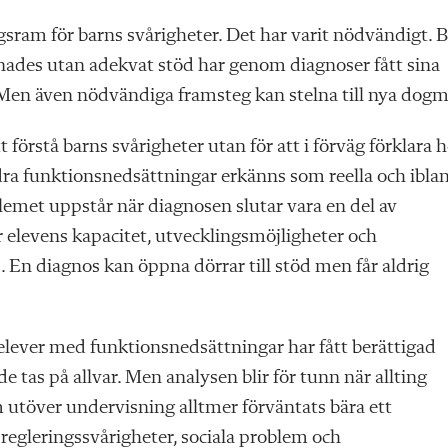
gsram för barns svårigheter. Det har varit nödvändigt. 
mnades utan adekvat stöd har genom diagnoser fått sina
. Men även nödvändiga framsteg kan stelna till nya dogm
t förstå barns svårigheter utan för att i förväg förklara h
dra funktionsnedsättningar erkänns som reella och ibla
met uppstår när diagnosen slutar vara en del av
för elevens kapacitet, utvecklingsmöjligheter och
 En diagnos kan öppna dörrar till stöd men får aldrig
 elever med funktionsnedsättningar har fått berättigad
e tas på allvar. Men analysen blir för tunn när allting
 utöver undervisning alltmer förväntats bära ett
regleringssvårigheter, sociala problem och