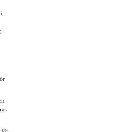
ö,
,
ör
en
ras
 för