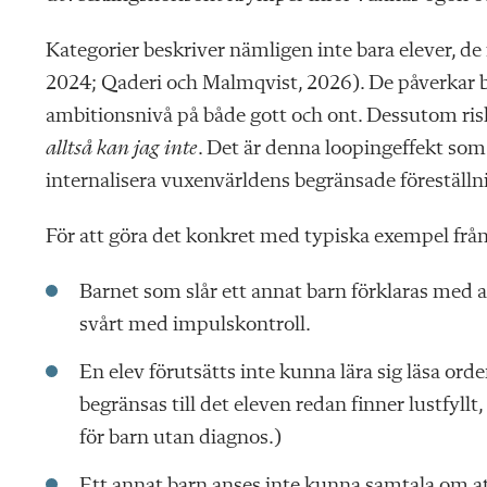
Kategorier beskriver nämligen inte bara elever, de
2024; Qaderi och Malmqvist, 2026). De påverkar
ambitionsnivå på både gott och ont. Dessutom risk
alltså kan jag inte
. Det är denna loopingeffekt som 
internalisera vuxenvärldens begränsade föreställn
För att göra det konkret med typiska exempel från
Barnet som slår ett annat barn förklaras med a
svårt med impulskontroll.
En elev förutsätts inte kunna lära sig läsa or
begränsas till det eleven redan finner lustfyl
för barn utan diagnos.)
Ett annat barn anses inte kunna samtala om att