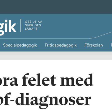
GES UT AV
SVERIGES
LÄRARE
Specialpedagogik
Fritidspedagogik
Förskolan
ora felet med
pf-diagnoser