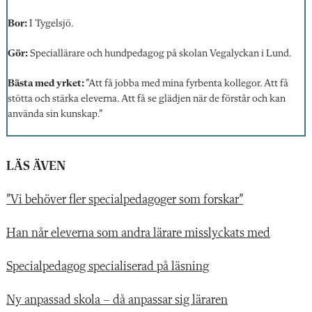
Bor:
I Tygelsjö.
Gör:
Speciallärare och hundpedagog på skolan Vegalyckan i Lund.
Bästa med yrket:
”Att få jobba med mina fyrbenta kollegor. Att få
stötta och stärka eleverna. Att få se glädjen när de förstår och kan
använda sin kunskap.”
LÄS ÄVEN
”Vi behöver fler specialpedagoger som forskar”
Han når eleverna som andra lärare misslyckats med
Specialpedagog specialiserad på läsning
Ny anpassad skola – då anpassar sig läraren