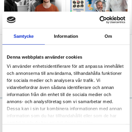
Här är det stora felet med
Konflikthantering är
skolan och npf-diagnoser
nyckeln till allt
Samtycke
Information
Om
”Vi behöver fler specialpedagoger som
forskar”
Denna webbplats använder cookies
MITT JOBB
Att utbildning kan leda långt är
Vi använder enhetsidentifierare för att anpassa innehållet
Åsa Lyrberg ett levande bevis på –
och annonserna till användarna, tillhandahålla funktioner
förskolläraren och specialpedagogen som i
för sociala medier och analysera vår trafik. Vi
dag är högskoleforskare och uppmuntrar fler
vidarebefordrar även sådana identifierare och annan
att pröva vingarna.
information från din enhet till de sociala medier och
annons- och analysföretag som vi samarbetar med.
Niclas Fohlin:
Lägg ner
Dessa kan i sin tur kombinera informationen med annan
powerpointen, lärare –
information som du har tillhandahållit eller som de har
plocka upp pennan!
samlat in när du har använt deras tjänster.
S