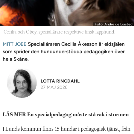
n
Foto: André de Loisted
Cecilia och Oboy, speciallärare respektive finsk lapphund.
Specialläraren Cecilia Åkesson är eldsjälen
MITT JOBB
som sprider den hundunderstödda pedagogiken över
hela Skåne.
LOTTA RINGDAHL
27 MAJ 2026
LÄS MER
En specialpedagog måste stå rak i stormen
I Lunds kommun finns 15 hundar i pedagogisk tjänst, från