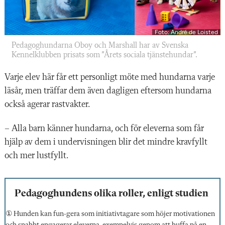
Foto: André de Loisted
Pedagoghundarna Oboy och Marshall har av Svenska
Kennelklubben prisats som ”Årets sociala tjänstehundar”.
Varje elev här får ett personligt möte med hundarna varje
läsår, men träffar dem även dagligen eftersom hundarna
också agerar rastvakter.
– Alla barn känner hundarna, och för eleverna som får
hjälp av dem i undervisningen blir det mindre kravfyllt
och mer lustfyllt.
Pedagoghundens olika roller, enligt studien
① Hunden kan fun-gera som initiativtagare som höjer motivationen