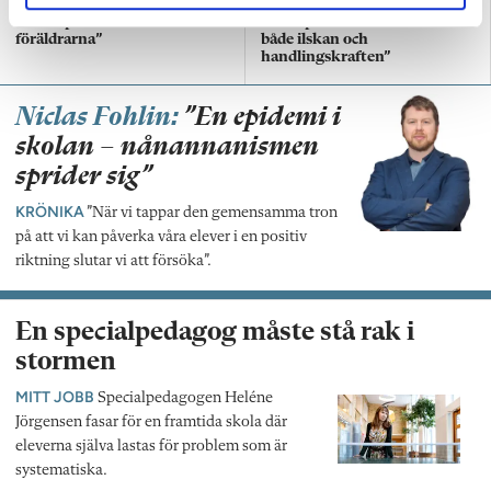
”Vi skapar allianser med
Slutreplik: ”Vi måste dela
föräldrarna”
både ilskan och
handlingskraften”
Niclas Fohlin:
”En epidemi i
skolan – nånannanismen
sprider sig”
KRÖNIKA
”När vi tappar den gemensamma tron
på att vi kan påverka våra elever i en positiv
riktning slutar vi att försöka”.
En specialpedagog måste stå rak i
stormen
MITT JOBB
Specialpedagogen Heléne
Jörgensen fasar för en framtida skola där
eleverna själva lastas för problem som är
systematiska.