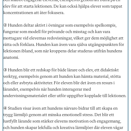
och snabbt engagerar eleverna, exempelvis genom att buffa på en
elev för att starta lektionen. De kan också hjälpa elever som tappat
koncentrationen att åter fokusera.
② Hunden deltar aktivt i övningar som exempelvis spelkompis,
fungerar som modell för prövande och misstag och kan vara
mottagare vid elevernas redovisningar, vilket ger dem möjlighet att
rätta och förklara. Hunden kan även vara själva utgångspunkten för
lektionen ibland, som när kroppens delar studeras utifrån hundens
anatomi.
③ Hunden blir ett redskap för både lärare och elev, ett didaktiskt
verktyg, exempelvis genom att hunden kan hämta material, stötta
och eller avbryta aktiviteter. För eleven blir det även en resurs i
lärandet, exempelvis när hunden interagerar med
undervisningsmaterialet eller utför uppgifter kopplade till lektionen.
④ Studien visar även att hundens närvaro bidrar till att skapa en
trygg lärmiljö genom att minska emotionell stress. Det blir ett
lustfyllt lärande som stärker elevens motivation och engagemang,
och hunden skapar lekfulla och kreativa lärmiljöer där eleven vågar