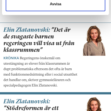
Jörgensen fasar för en framtida skola där
Avvisa
eleverna själva lastas för problem som är
systematiska.
Elin Zlatanovski:
”Det är
de svagaste barnen
regeringen vill visa ut från
klassrummen”
KRÖNIKA
Regeringens önskemål om
utestängning av elever från klassrummen är
dupt problematiska eftersom det ofta är barn
med funktionsnedsättning eller i social utsatthet
det handlar om, skriver gymnasieläraren och
specialpedagogen Elin Zlatanovski.
Elin Zlatanovski:
”Stödreformen är ett