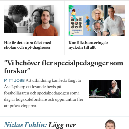
Här är det stora felet med
Konflikthantering är
skolan och npf-diagnoser
nyckeln till allt
”Vi behöver fler specialpedagoger som
forskar”
MITT JOBB
Att utbildning kan leda långt är
Åsa Lyrberg ett levande bevis på –
förskolläraren och specialpedagogen som i
dag är högskoleforskare och uppmuntrar fler
att pröva vingarna.
Niclas Fohlin:
Lägg ner