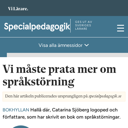
T
i
l
GES UT AV
T
SVERIGES
LÄRARE
l
M
i
s
e
l
Visa alla ämnessidor
t
n
l
a
y
s
r
t
Vi måste prata mer om
t
a
s
språkstörning
r
i
t
d
s
Den här artikeln publicerades ursprungligen på
specialpedagogik.se
a
i
Hallå där, Catarina Sjöberg logoped och
BOKHYLLAN
n
d
författare, som har skrivit en bok om språkstörningar.
a