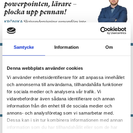
powerpointen, lärare –
plocka upp pennan!
KRÖNIKA
Skrivundervisning genomförs inte
genom att dela ut skrivuppgifter, menar
specialläraren Niclas Fohlin.
Samtycke
Information
Om
Niclas Fohlin:
Historielösheten är skolans
Denna webbplats använder cookies
fiende
Vi använder enhetsidentifierare för att anpassa innehållet
KRÖNIKA
Verksamheten i samhället som kräver
och annonserna till användarna, tillhandahålla funktioner
blind lydnad är inte skolan, inte försvaret, inte
för sociala medier och analysera vår trafik. Vi
ens våra fängelser – utan de kriminella gängen.
vidarebefordrar även sådana identifierare och annan
Just därför måste skolan gå åt motsatt håll,
information från din enhet till de sociala medier och
skriver specialläraren Niclas Fohlin.
annons- och analysföretag som vi samarbetar med.
Dessa kan i sin tur kombinera informationen med annan
information som du har tillhandahållit eller som de har