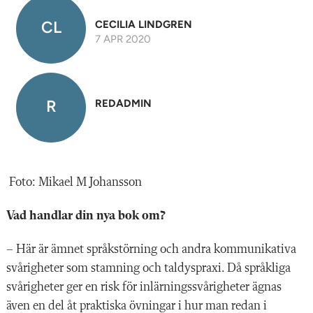
n
CL
CECILIA LINDGREN
7 APR 2020
R
REDADMIN
Foto: Mikael M Johansson
Vad handlar din nya bok om?
– Här är ämnet språkstörning och andra kommunikativa
svårigheter som stamning och taldyspraxi. Då språkliga
svårigheter ger en risk för inlärningssvårigheter ägnas
även en del åt praktiska övningar i hur man redan i