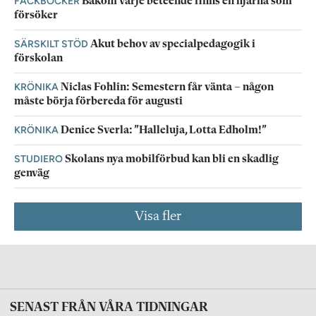
FACKBÖCKER
Bakom varje beteende finns en hjärna som
försöker
SÄRSKILT STÖD
Akut behov av specialpedagogik i
förskolan
KRÖNIKA
Niclas Fohlin: Semestern får vänta – någon
måste börja förbereda för augusti
KRÖNIKA
Denice Sverla: ”Halleluja, Lotta Edholm!”
STUDIERO
Skolans nya mobilförbud kan bli en skadlig
genväg
Visa fler
SENAST FRÅN VÅRA TIDNINGAR