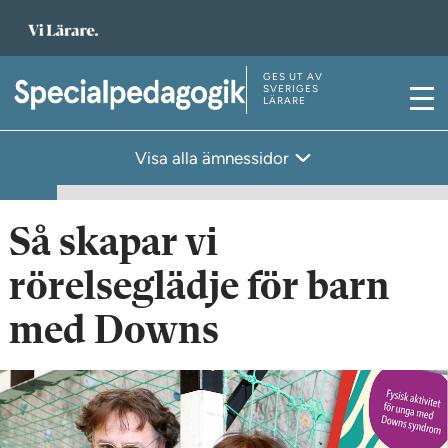
T
i
l
GES UT AV
T
SVERIGES
LÄRARE
l
M
i
s
e
l
Visa alla ämnessidor
t
n
l
a
y
s
r
t
Så skapar vi
t
a
s
rörelseglädje för barn
r
i
t
med Downs
d
s
a
i
n
d
a