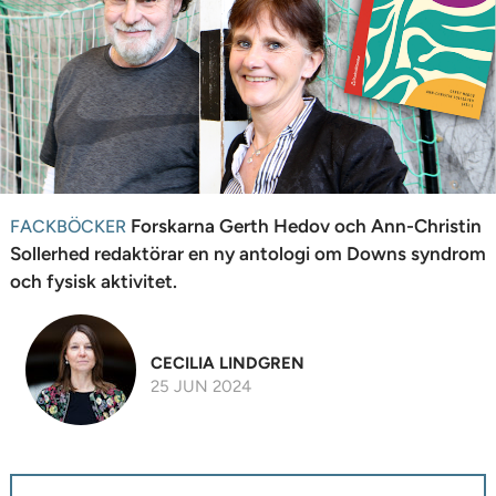
n
Forskarna Gerth Hedov och Ann-Christin
FACKBÖCKER
Sollerhed redaktörar en ny antologi om Downs syndrom
och fysisk aktivitet.
CECILIA LINDGREN
25 JUN 2024