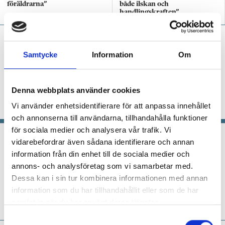
föräldrarna”
både ilskan och
handlingskraften”
Niclas Fohlin:
”En epidemi i
skolan – nånannanismen
Samtycke
Information
Om
sprider sig”
KRÖNIKA
”När vi tappar den gemensamma tron
Denna webbplats använder cookies
på att vi kan påverka våra elever i en positiv
Vi använder enhetsidentifierare för att anpassa innehållet
riktning slutar vi att försöka”.
och annonserna till användarna, tillhandahålla funktioner
för sociala medier och analysera vår trafik. Vi
En specialpedagog måste stå rak i
vidarebefordrar även sådana identifierare och annan
stormen
information från din enhet till de sociala medier och
annons- och analysföretag som vi samarbetar med.
MITT JOBB
Specialpedagogen Heléne
Dessa kan i sin tur kombinera informationen med annan
Jörgensen fasar för en framtida skola där
information som du har tillhandahållit eller som de har
eleverna själva lastas för problem som är
samlat in när du har använt deras tjänster.
systematiska.
S