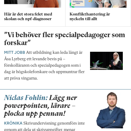
Här är det stora felet med
Konflikthantering är
skolan och npf-diagnoser
nyckeln till allt
”Vi behöver fler specialpedagoger som
forskar”
MITT JOBB
Att utbildning kan leda långt är
Åsa Lyrberg ett levande bevis på –
förskolläraren och specialpedagogen som i
dag är högskoleforskare och uppmuntrar fler
att pröva vingarna.
Niclas Fohlin:
Lägg ner
powerpointen, lärare –
plocka upp pennan!
KRÖNIKA
Skrivundervisning genomförs inte
genom att dela ut skrivuppgifter, menar