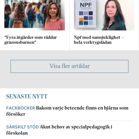
”Fyra åtgärder som räddar
Npf med samsjuklighet –
gråzonsbarnen”
hela verktygslådan
Visa fler artiklar
SENASTE NYTT
FACKBÖCKER
Bakom varje beteende finns en hjärna som
försöker
SÄRSKILT STÖD
Akut behov av specialpedagogik i
förskolan