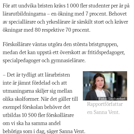
För att undvika bristen krävs 1 000 fler studenter per år på
lärarutbildningarna – en ökning med 7 procent. Behovet
av speciallärare och yrkeslärare är särskilt stort och kräver
ökningar med 80 respektive 70 procent.
Förskollärare väntas utgöra den största bristgruppen,
medan det kan uppstå ett överskott av fritidspedagoger,
specialpedagoger och gymnasielärare.
– Det är tydligt att lärarbristen
inte är jämnt fördelad och att
utmaningarna skiljer sig mellan
olika skolformer. När det gäller till
Foto: Skolverket
Rapportförfattar
exempel förskolan behöver det
en Sanna Vent.
utbildas 10 500 fler förskollärare
om vi ska ha samma andel
behöriga som i dag, säger Sanna Vent.