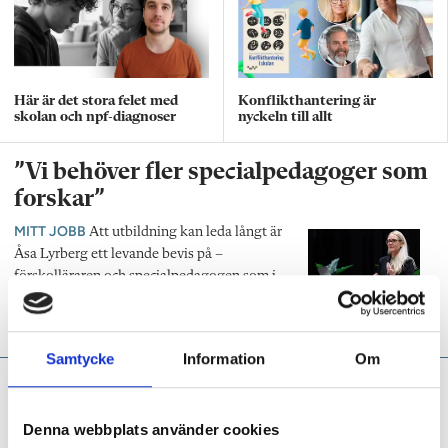
Här är det stora felet med
Konflikthantering är
skolan och npf-diagnoser
nyckeln till allt
”Vi behöver fler specialpedagoger som
forskar”
MITT JOBB
Att utbildning kan leda långt är
Åsa Lyrberg ett levande bevis på –
förskolläraren och specialpedagogen som i
dag är högskoleforskare och uppmuntrar fler
att pröva vingarna.
Samtycke
Information
Om
Niclas Fohlin:
Lägg ner
powerpointen, lärare –
Denna webbplats använder cookies
plocka upp pennan!