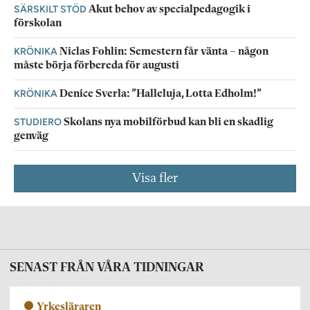
SÄRSKILT STÖD
Akut behov av specialpedagogik i
förskolan
KRÖNIKA
Niclas Fohlin: Semestern får vänta – någon
måste börja förbereda för augusti
KRÖNIKA
Denice Sverla: ”Halleluja, Lotta Edholm!”
STUDIERO
Skolans nya mobilförbud kan bli en skadlig
genväg
Visa fler
SENAST FRÅN VÅRA TIDNINGAR
Yrkesläraren