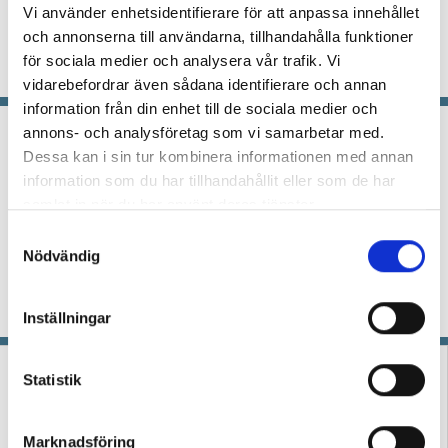
Vi använder enhetsidentifierare för att anpassa innehållet
KRÖNIKA
Skrivundervisning genomförs inte
och annonserna till användarna, tillhandahålla funktioner
genom att dela ut skrivuppgifter, menar
för sociala medier och analysera vår trafik. Vi
specialläraren Niclas Fohlin.
vidarebefordrar även sådana identifierare och annan
information från din enhet till de sociala medier och
Niclas Fohlin:
annons- och analysföretag som vi samarbetar med.
Dessa kan i sin tur kombinera informationen med annan
Historielösheten är skolans
information som du har tillhandahållit eller som de har
fiende
samlat in när du har använt deras tjänster.
KRÖNIKA
Verksamheten i samhället som kräver
S
blind lydnad är inte skolan, inte försvaret, inte
Nödvändig
a
ens våra fängelser – utan de kriminella gängen.
m
Just därför måste skolan gå åt motsatt håll,
t
skriver specialläraren Niclas Fohlin.
Inställningar
y
c
k
Statistik
e
s
Marknadsföring