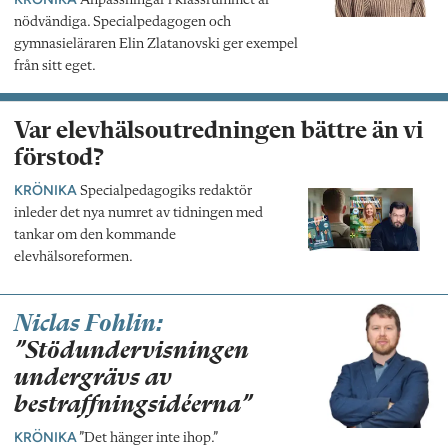
Anpassningar i klassrummet är
nödvändiga. Specialpedagogen och
gymnasieläraren Elin Zlatanovski ger exempel
från sitt eget.
Var elevhälsoutredningen bättre än vi
förstod?
KRÖNIKA
Specialpedagogiks redaktör
inleder det nya numret av tidningen med
tankar om den kommande
elevhälsoreformen.
Niclas Fohlin:
”Stödundervisningen
undergrävs av
bestraffningsidéerna”
KRÖNIKA
”Det hänger inte ihop.”