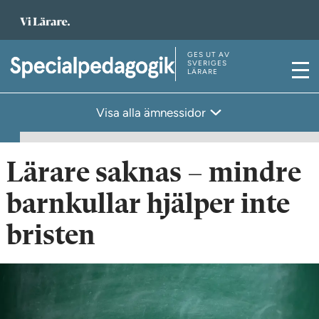
T
i
l
GES UT AV
T
SVERIGES
LÄRARE
l
M
i
s
e
l
Visa alla ämnessidor
t
n
l
a
y
s
r
t
Lärare saknas – mindre
t
a
s
barnkullar hjälper inte
r
i
t
bristen
d
s
a
i
n
d
a