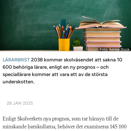
n
Foto: Adobe Stock
2038 kommer skolväsendet att sakna 10
LÄRARBRIST
600 behöriga lärare, enligt en ny prognos – och
speciallärare kommer att vara ett av de största
underskotten.
28 JAN 2025
Enligt Skolverkets nya prognos, som tar hänsyn till de
minskande barnkullarna, behöver det examineras 145 100