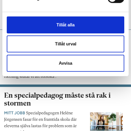
v
a
”Vi skapar allianser med
Slutreplik: ”Vi måste dela
l
föräldrarna”
både ilskan och
handlingskraften”
Tillåt alla
Niclas Fohlin:
”En epidemi i
Tillåt urval
skolan – nånannanismen
sprider sig”
Avvisa
KRÖNIKA
”När vi tappar den gemensamma tron
på att vi kan påverka våra elever i en positiv
riktning slutar vi att försöka”.
En specialpedagog måste stå rak i
stormen
MITT JOBB
Specialpedagogen Heléne
Jörgensen fasar för en framtida skola där
eleverna själva lastas för problem som är