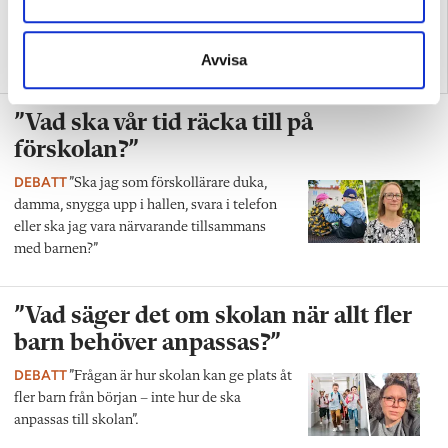
”Så bryter vi hatpratets
”Hur skolan fungerar blir
Avvisa
pyramid i skolan”
tydligt i trappan”
”Vad ska vår tid räcka till på
förskolan?”
DEBATT
”Ska jag som förskollärare duka,
damma, snygga upp i hallen, svara i telefon
eller ska jag vara närvarande tillsammans
med barnen?”
”Vad säger det om skolan när allt fler
barn behöver anpassas?”
DEBATT
”Frågan är hur skolan kan ge plats åt
fler barn från början – inte hur de ska
anpassas till skolan”.