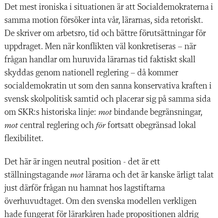
Det mest ironiska i situationen är att Socialdemokraterna i
samma motion försöker inta vår, lärarnas, sida retoriskt.
De skriver om arbetsro, tid och bättre förutsättningar för
uppdraget. Men när konflikten väl konkretiseras – när
frågan handlar om huruvida lärarnas tid faktiskt skall
skyddas genom nationell reglering – då kommer
socialdemokratin ut som den sanna konservativa kraften i
svensk skolpolitisk samtid och placerar sig på samma sida
om SKR:s historiska linje:
mot
bindande begränsningar,
mot
central reglering och
för
fortsatt obegränsad lokal
flexibilitet.
Det här är ingen neutral position - det är ett
ställningstagande
mot
lärarna och det är kanske ärligt talat
just därför frågan nu hamnat hos lagstiftarna
överhuvudtaget. Om den svenska modellen verkligen
hade fungerat för lärarkåren hade propositionen aldrig