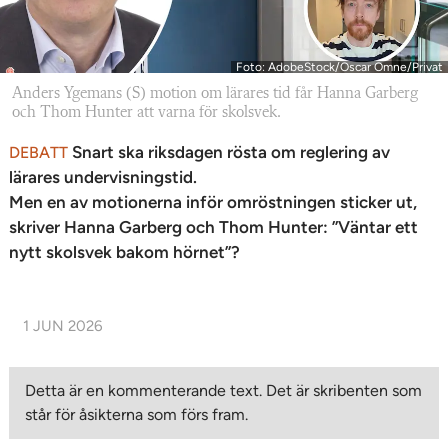
Foto: AdobeStock/Oscar Omne/Privat
Anders Ygemans (S) motion om lärares tid får Hanna Garberg
och Thom Hunter att varna för skolsvek.
Snart ska riksdagen rösta om reglering av
DEBATT
lärares undervisningstid.
Men en av motionerna inför omröstningen sticker ut,
skriver Hanna Garberg och Thom Hunter: ”Väntar ett
nytt skolsvek bakom hörnet”?
1 JUN 2026
Detta är en kommenterande text. Det är skribenten som
står för åsikterna som förs fram.