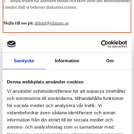
Mejla texten till adressen nedan och skriv även ditt mobilnummer
i mejlet ifall vi behöver diskutera texten.
Mejla till oss på:
debatt@vilarare.se
LÄS ÄVEN:
Nu klubbas beslutet om lärarnas tid: ”Äntligen”
Samtycke
Information
Om
Läraren Hanna grillar politikerna i fackets podd
Denna webbplats använder cookies
Segergesten – här inleder Sveriges Lärare valrörelsen
Vi använder enhetsidentifierare för att anpassa innehållet
och annonserna till användarna, tillhandahålla funktioner
Politikerna eniga – lärares tid ska regleras
för sociala medier och analysera vår trafik. Vi
vidarebefordrar även sådana identifierare och annan
Storbråk om lärarnas tid: ”SKR siffertrixar”
information från din enhet till de sociala medier och
annons- och analysföretag som vi samarbetar med.
SKR:s hot efter lärarnas krav: ”Då höjer vi skatten”