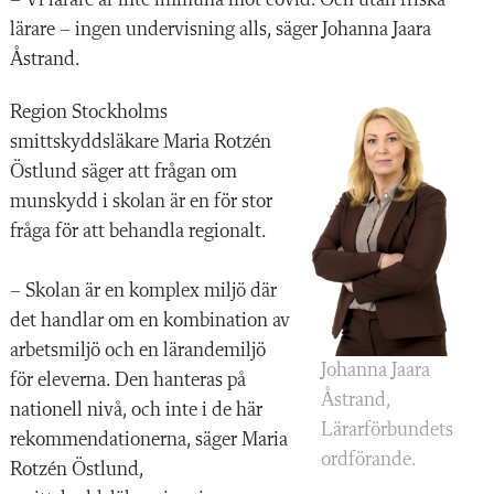
– Vi lärare är inte immuna mot covid. Och utan friska
lärare – ingen undervisning alls, säger Johanna Jaara
Åstrand.
Region Stockholms
smittskyddsläkare Maria Rotzén
Östlund säger att frågan om
munskydd i skolan är en för stor
fråga för att behandla regionalt.
– Skolan är en komplex miljö där
det handlar om en kombination av
arbetsmiljö och en lärandemiljö
Johanna Jaara
för eleverna. Den hanteras på
Åstrand,
nationell nivå, och inte i de här
Lärarförbundets
rekommendationerna, säger Maria
ordförande.
Rotzén Östlund,