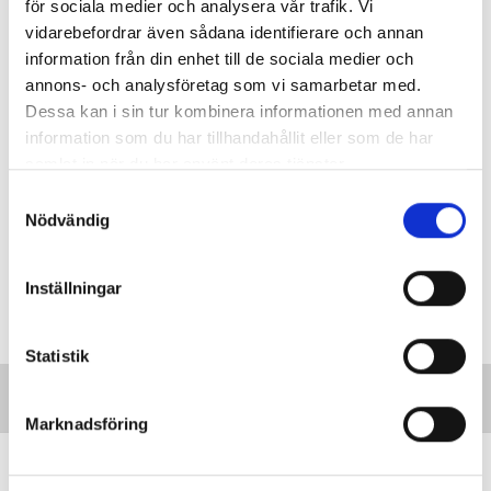
för sociala medier och analysera vår trafik. Vi
vidarebefordrar även sådana identifierare och annan
information från din enhet till de sociala medier och
annons- och analysföretag som vi samarbetar med.
Dessa kan i sin tur kombinera informationen med annan
information som du har tillhandahållit eller som de har
samlat in när du har använt deras tjänster.
S
Nödvändig
a
m
t
Inställningar
y
c
k
Statistik
e
s
Marknadsföring
v
a
”Vi lovar behöriga lärare i varje
l