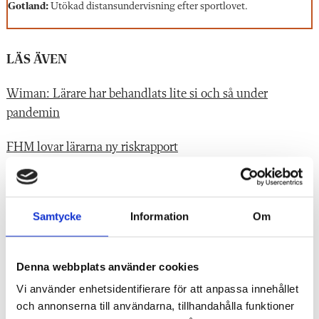
Gotland:
Utökad distansundervisning efter sportlovet.
LÄS ÄVEN
Wiman: Lärare har behandlats lite si och så under
pandemin
FHM lovar lärarna ny riskrapport
Läraren Carina fick stroke av jobbet: ”Tänkte nu dör jag”
Samtycke
Information
Om
Taggar:
Coronaviruset
Denna webbplats använder cookies
Vi använder enhetsidentifierare för att anpassa innehållet
"
och annonserna till användarna, tillhandahålla funktioner
Annons
"