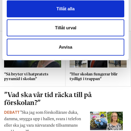
klassrum”
Tillåt alla
VALDEBATT
Centerpartiets tioåriga plan:
Inga fler obehöriga lärare.
Tillåt urval
Avvisa
”Så bryter vi hatpratets
”Hur skolan fungerar blir
pyramid i skolan”
tydligt i trappan”
”Vad ska vår tid räcka till på
förskolan?”
DEBATT
”Ska jag som förskollärare duka,
damma, snygga upp i hallen, svara i telefon
eller ska jag vara närvarande tillsammans