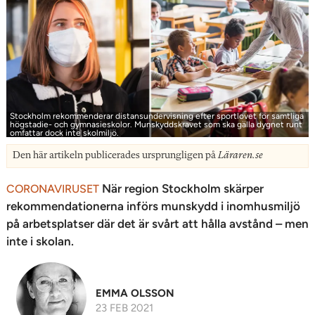
Stockholm rekommenderar distansundervisning efter sportlovet för samtliga
högstadie- och gymnasieskolor. Munskyddskravet som ska gälla dygnet runt
omfattar dock inte skolmiljö.
Den här artikeln publicerades ursprungligen på
Läraren.se
När region Stockholm skärper
CORONAVIRUSET
rekommendationerna införs munskydd i inomhusmiljö
på arbetsplatser där det är svårt att hålla avstånd – men
inte i skolan.
EMMA OLSSON
23 FEB 2021