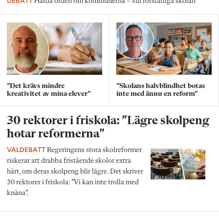
DEBATT
Hårda orden om kommunerna – vill förstatliga skolan
”Det krävs mindre
”Skolans halvblindhet botas
kreativitet av mina elever”
inte med ännu en reform”
30 rektorer i friskola: ”Lägre skolpeng
hotar reformerna”
VALDEBATT
Regeringens stora skolreformer
riskerar att drabba fristående skolor extra
hårt, om deras skolpeng blir lägre. Det skriver
30 rektorer i friskola: ”Vi kan inte trolla med
knäna”.