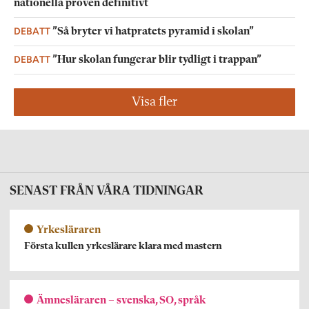
nationella proven definitivt
DEBATT
”Så bryter vi hatpratets pyramid i skolan”
DEBATT
”Hur skolan fungerar blir tydligt i trappan”
Visa fler
SENAST FRÅN VÅRA TIDNINGAR
Yrkesläraren
Första kullen yrkeslärare klara med mastern
Ämnesläraren – svenska, SO, språk