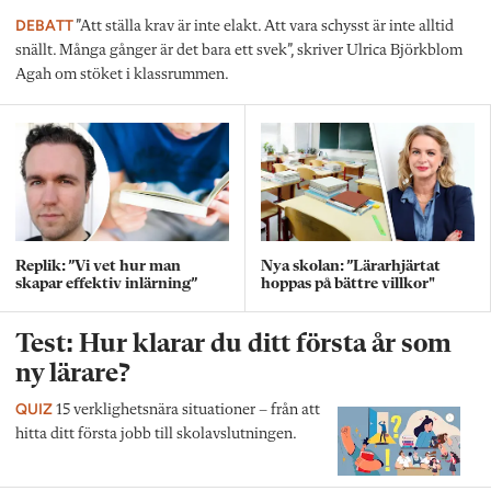
DEBATT
”Att ställa krav är inte elakt. Att vara schysst är inte alltid
snällt. Många gånger är det bara ett svek”, skriver Ulrica Björkblom
Agah om stöket i klassrummen.
Replik: ”Vi vet hur man
Nya skolan: ”Lärarhjärtat
skapar effektiv inlärning”
hoppas på bättre villkor"
Test: Hur klarar du ditt första år som
ny lärare?
QUIZ
15 verklighetsnära situationer – från att
hitta ditt första jobb till skolavslutningen.