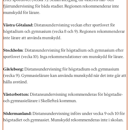
efter sportlovet (vecka 9). Sedan återgång till växelvis när- och
fjärrundervisning för båda stadier. Regionen rekommenderar inte
munskydd för lärare.
Västra Götaland:
Distansundervisning veckan efter sportlovet för
högstadium och gymnasium (vecka 8 och 9). Regionen rekommenderar
inte lärare att använda munskydd.
Stockholm
: Distansundervisning för högstadium och gymnasium efter
sportlovet (vecka 10). Inga rekommendationer om munskydd för lärare.
Gävleborg:
Distansundervisning för högstadium och gymnasium
(vecka 9). Gymnasielärare kan använda munskydd när det inte går att
hålla avstånd.
Västerbotten:
Distansundervisning rekommenderas för högstadie-
och gymnasielärare i Skellefteå kommun.
Södermanland:
Distansundervisning införs under vecka 9 och 10 för
högstadiet och gymnasiet. Munskydd rekommenderas inte i skolan.