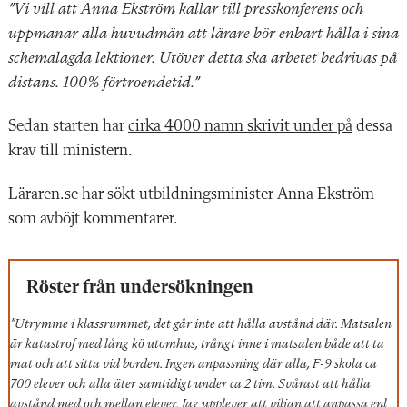
”Vi vill att Anna Ekström kallar till presskonferens och
uppmanar alla huvudmän att lärare bör enbart hålla i sina
schemalagda lektioner. Utöver detta ska arbetet bedrivas på
distans. 100% förtroendetid.”
Sedan starten har
cirka 4000 namn skrivit under på
dessa
krav till ministern.
Läraren.se har sökt utbildningsminister Anna Ekström
som avböjt kommentarer.
Röster från undersökningen
”Utrymme i klassrummet, det går inte att hålla avstånd där. Matsalen
är katastrof med lång kö utomhus, trångt inne i matsalen både att ta
mat och att sitta vid borden. Ingen anpassning där alla, F-9 skola ca
700 elever och alla äter samtidigt under ca 2 tim. Svårast att hålla
avstånd med och mellan elever. Jag upplever att viljan att anpassa enl