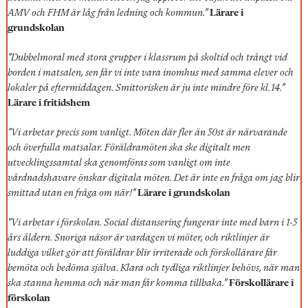
AMV och FHM är låg från ledning och kommun.”
Lärare i
grundskolan
”Dubbelmoral med stora grupper i klassrum på skoltid och trångt vid
borden i matsalen, sen får vi inte vara inomhus med samma elever och
lokaler på eftermiddagen. Smittorisken är ju inte mindre före kl.14.”
Lärare i fritidshem
”Vi arbetar precis som vanligt. Möten där fler än 50st är närvarande
och överfulla matsalar. Föräldramöten ska ske digitalt men
utvecklingssamtal ska genomföras som vanligt om inte
vårdnadshavare önskar digitala möten. Det är inte en fråga om jag blir
smittad utan en fråga om när!”
Lärare i grundskolan
”Vi arbetar i förskolan. Social distansering fungerar inte med barn i 1-5
års åldern. Snoriga näsor är vardagen vi möter, och riktlinjer är
luddiga vilket gör att föräldrar blir irriterade och förskollärare får
bemöta och bedöma själva. Klara och tydliga riktlinjer behövs, när man
ska stanna hemma och när man får komma tillbaka.”
Förskollärare i
förskolan