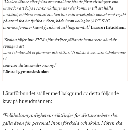
”Varken lärare eller fritidspersonal har fått de förutsättningar som
krävs för att följa FHM:s riktlinjer när det kommer till att hålla
avstånd, möblera matsal etc. Sen har min arbetsplats konsekvent tryckt
på att vi ska ha fysiska möten, både inom kollegiet (APT, SVG,
lärarkonferenser) samt fysiska utvecklingssamtal.”
Lärare i fritidshem
”Skolan följer inte FHM:s föreskrifter gällande hemarbete då vi är
tvungna att
vara i skolan då vi planerar och rättar. Vi måste även vara i skolan när
vi
bedriver distansundervisning.”
Lärare i gymnasieskolan
Lärarförbundet ställer med bakgrund av detta följande
krav på huvudmännen:
”Folkhälsomyndighetens riktlinjer för distansarbete ska
gälla även för personal inom förskola och skola. Möten ska