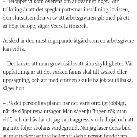
– Beloppet vi kom överens om är ovanligt högt. Min
tolkning är att det speglar parternas inställning i tvisten,
den slutsatsen drar vi av att arbetsgivaren går med på ett
så högt belopp, säger Veera Littmarck.
Avsked är den mest ingripande åtgärd som en arbetsgivare
kan vidta.
– Det kräver att man grovt åsidosatt sina skyldigheter. Vår
uppfattning är att det varken fanns skäl till avsked eller
uppsägning, och att medlemmen skulle ha jobbet tillbaka,
säger hon.
– På det personliga planet har det varit otroligt jobbigt,
när de släppt rena utsagor. Man säger ju ”ingen rök utan
eld”, och de hävdar att jag varit aggressiv och illojal och att
jag inte följer skolans värdegrund. När jag läser deras bild
av mig tycker jag inte heller att sådan person borde vara