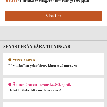
DEBATT
”Hur skolan fungerar blir tydligt i trappan”
Visa fler
SENAST FRÅN VÅRA TIDNINGAR
Yrkesläraren
Första kullen yrkeslärare klara med mastern
Ämnesläraren – svenska, SO, språk
Debatt: Sluta dalta med oss elever!