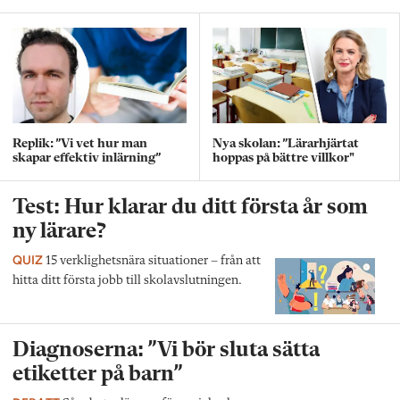
Replik: ”Vi vet hur man
Nya skolan: ”Lärarhjärtat
skapar effektiv inlärning”
hoppas på bättre villkor"
Test: Hur klarar du ditt första år som
ny lärare?
QUIZ
15 verklighetsnära situationer – från att
hitta ditt första jobb till skolavslutningen.
Diagnoserna: ”Vi bör sluta sätta
etiketter på barn”