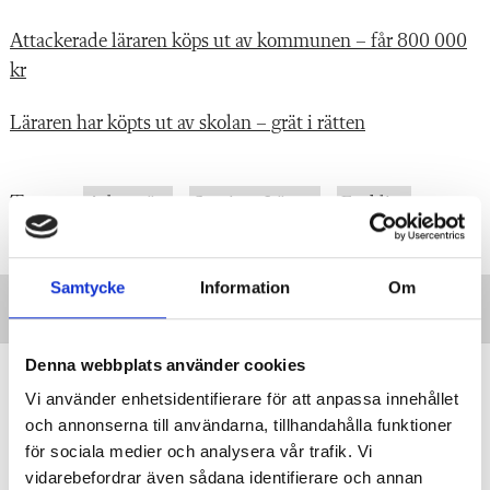
Attackerade läraren köps ut av kommunen – får 800 000
kr
Läraren har köpts ut av skolan – grät i rätten
Taggar:
Arbetsrätt
Sveriges Lärare
Fackligt
Samtycke
Information
Om
Denna webbplats använder cookies
”Vi lovar behöriga lärare i varje
Vi använder enhetsidentifierare för att anpassa innehållet
klassrum”
och annonserna till användarna, tillhandahålla funktioner
VALDEBATT
Centerpartiets tioåriga plan:
för sociala medier och analysera vår trafik. Vi
Inga fler obehöriga lärare.
vidarebefordrar även sådana identifierare och annan