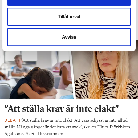
barn behöver anpassas?”
DEBATT
”Frågan är hur skolan kan ge plats åt
Tillåt urval
fler barn från början – inte hur de ska
anpassas till skolan”.
Avvisa
”Att ställa krav är inte elakt”
DEBATT
”Att ställa krav är inte elakt. Att vara schysst är inte alltid
snällt. Många gånger är det bara ett svek”, skriver Ulrica Björkblom
Agah om stöket i klassrummen.