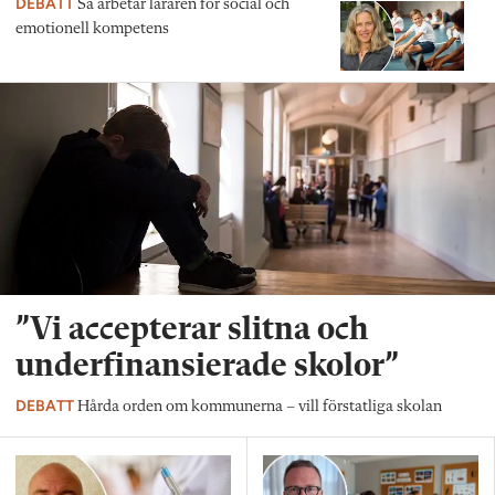
DEBATT
Så arbetar läraren för social och
emotionell kompetens
”Vi accepterar slitna och
underfinansierade skolor”
DEBATT
Hårda orden om kommunerna – vill förstatliga skolan