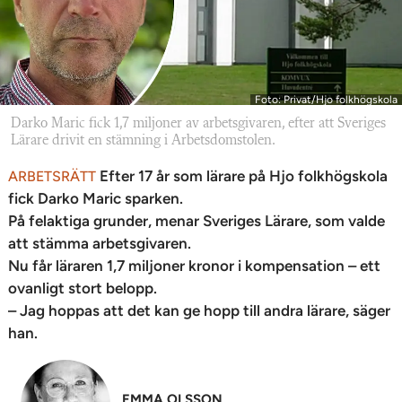
Foto: Privat/Hjo folkhögskola
Darko Maric fick 1,7 miljoner av arbetsgivaren, efter att Sveriges
Lärare drivit en stämning i Arbetsdomstolen.
Efter 17 år som lärare på Hjo folkhögskola
ARBETSRÄTT
fick Darko Maric sparken.
På felaktiga grunder, menar Sveriges Lärare, som valde
att stämma arbetsgivaren.
Nu får läraren 1,7 miljoner kronor i kompensation – ett
ovanligt stort belopp.
– Jag hoppas att det kan ge hopp till andra lärare, säger
han.
EMMA OLSSON