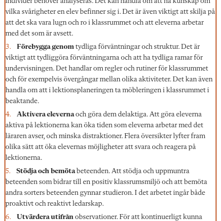
individer behöver analyseras. Det kan handla om att ha kunskap om
vilka svårigheter en elev befinner sig i. Det är även viktigt att skilja på
att det ska vara lugn och ro i klassrummet och att eleverna arbetar
med det som är avsett.
Förebygga genom
tydliga förväntningar och struktur. Det är
viktigt att tydliggöra förväntningarna och att ha tydliga ramar för
undervisningen. Det handlar om regler och rutiner för klassrummet
och för exempelvis övergångar mellan olika aktiviteter. Det kan även
handla om att i lektionsplaneringen ta möbleringen i klassrummet i
beaktande.
Aktivera eleverna
och göra dem delaktiga. Att göra eleverna
aktiva på lektionerna kan öka tiden som eleverna arbetar med det
läraren avser, och minska distraktioner. Flera översikter lyfter fram
olika sätt att öka elevernas möjligheter att svara och reagera på
lektionerna.
Stödja och bemöta
beteenden. Att stödja och uppmuntra
beteenden som bidrar till en positiv klassrumsmiljö och att bemöta
andra sorters beteenden gynnar studieron. I det arbetet ingår både
proaktivt och reaktivt ledarskap.
Utvärdera utifrån
observationer. För att kontinuerligt kunna