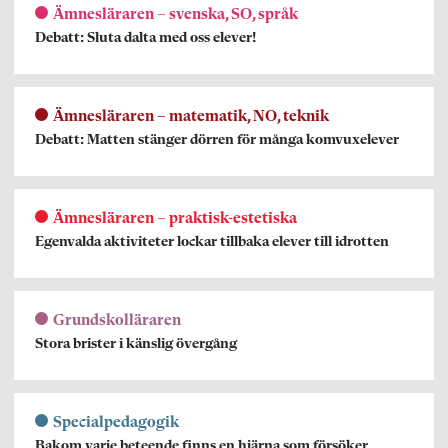
Ämnesläraren – svenska, SO, språk
Debatt: Sluta dalta med oss elever!
Ämnesläraren – matematik, NO, teknik
Debatt: Matten stänger dörren för många komvuxelever
Ämnesläraren – praktisk-estetiska
Egenvalda aktiviteter lockar tillbaka elever till idrotten
Grundskolläraren
Stora brister i känslig övergång
Specialpedagogik
Bakom varje beteende finns en hjärna som försöker