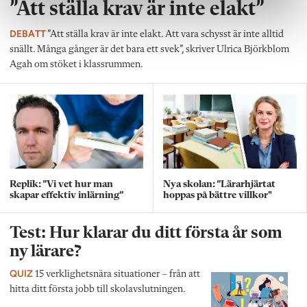
”Att ställa krav är inte elakt”
DEBATT
”Att ställa krav är inte elakt. Att vara schysst är inte alltid
snällt. Många gånger är det bara ett svek”, skriver Ulrica Björkblom
Agah om stöket i klassrummen.
Replik: ”Vi vet hur man
Nya skolan: ”Lärarhjärtat
skapar effektiv inlärning”
hoppas på bättre villkor"
Test: Hur klarar du ditt första år som
ny lärare?
QUIZ
15 verklighetsnära situationer – från att
hitta ditt första jobb till skolavslutningen.