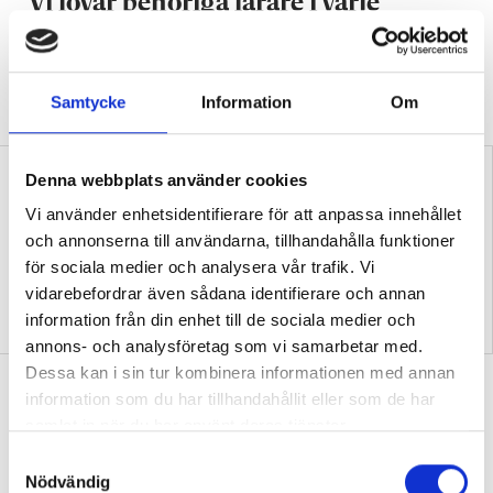
”Vi lovar behöriga lärare i varje
klassrum”
VALDEBATT
Centerpartiets tioåriga plan:
Inga fler obehöriga lärare.
Samtycke
Information
Om
Denna webbplats använder cookies
Vi använder enhetsidentifierare för att anpassa innehållet
och annonserna till användarna, tillhandahålla funktioner
för sociala medier och analysera vår trafik. Vi
vidarebefordrar även sådana identifierare och annan
”Så bryter vi hatpratets
”Hur skolan fungerar blir
information från din enhet till de sociala medier och
pyramid i skolan”
tydligt i trappan”
annons- och analysföretag som vi samarbetar med.
Dessa kan i sin tur kombinera informationen med annan
”Vad ska vår tid räcka till på
information som du har tillhandahållit eller som de har
förskolan?”
samlat in när du har använt deras tjänster.
DEBATT
”Ska jag som förskollärare duka,
S
damma, snygga upp i hallen, svara i telefon
Nödvändig
a