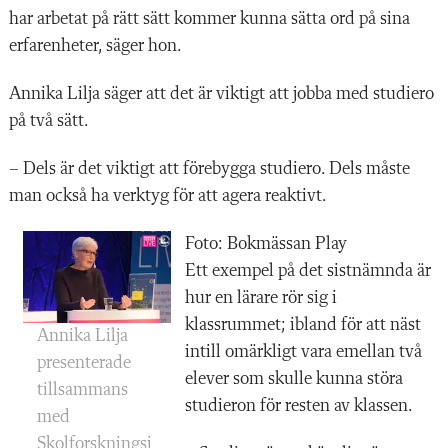
har arbetat på rätt sätt kommer kunna sätta ord på sina
erfarenheter, säger hon.
Annika Lilja säger att det är viktigt att jobba med studiero
på två sätt.
– Dels är det viktigt att förebygga studiero. Dels måste
man också ha verktyg för att agera reaktivt.
Foto: Bokmässan Play
Ett exempel på det sistnämnda är
hur en lärare rör sig i
klassrummet; ibland för att näst
Annika Lilja
intill omärkligt vara emellan två
presenterade
elever som skulle kunna störa
tillsammans
studieron för resten av klassen.
med
Skolforskningsi