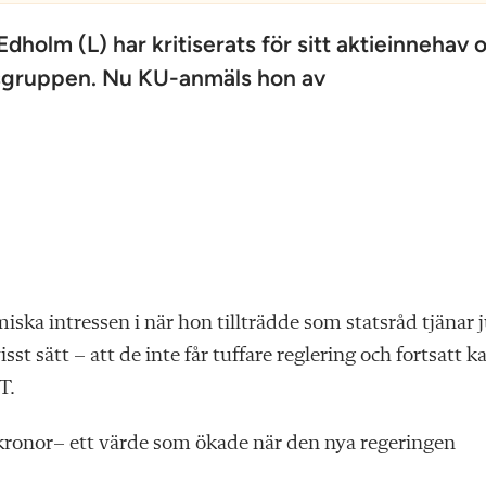
dholm (L) har kritiserats för sitt aktieinnehav 
usgruppen. Nu KU-anmäls hon av
ka intressen i när hon tillträdde som statsråd tjänar 
sst sätt – att de inte får tuffare reglering och fortsatt k
T.
0 kronor– ett värde som ökade när den nya regeringen