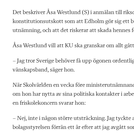
Det beskriver Åsa Westlund (S) i anmälan till rik
konstitutionsutskott som att Edholm gör sig ett b
utnämning, och att det riskerar att skada hennes 
Åsa Westlund vill att KU ska granskar om allt gått r
– Jag tror Sverige behöver få upp ögonen ordentlig
vänskapsband, säger hon.
När Skolvärlden en vecka före ministerutnämnan
om hon har nytta av sina politiska kontakter i arb
en friskolekoncern svarar hon:
– Nej, inte i någon större utsträckning. Jag tyckte at
bolagsstyrelsen förrän ett år efter att jag avgått s