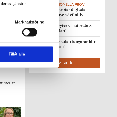
deras tjänster.
DIGITALA NATIONELLA PROV
Regeringen skrotar digitala
nationella proven definitivt
Marknadsföring
DEBATT
”Så bryter vi hatpratets
pyramid i skolan”
DEBATT
”Hur skolan fungerar blir
tydligt i trappan”
Tillåt alla
Visa fler
ar mer än