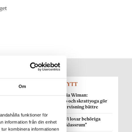
get
SENASTE NYTT
Om
KRÖNIKA
Maria Wiman:
Knyppelbingo och skrattyoga gör
inte min undervisning bättre
andahålla funktioner för
VALDEBATT
”Vi lovar behöriga
n information från din enhet
lärare i varje klassrum”
 tur kombinera informationen