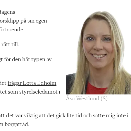
sdagens
örsklipp på sin egen
förtroende.
ätt till.
t för den här typen av
det
frågar Lotta Edholm
etet som styrelseledamot i
Åsa Westlund (S).
t det var viktig att det gick lite tid och satte mig inte i
om borgarråd.