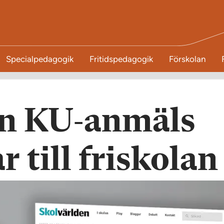
Specialpedagogik
Fritidspedagogik
Förskolan
rn KU-anmäls
r till friskolan