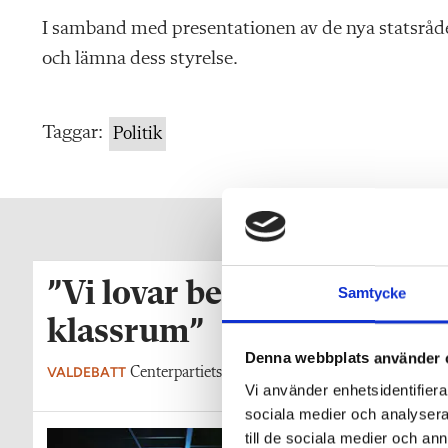
I samband med presentationen av de nya statsråden
och lämna dess styrelse.
Taggar:
Politik
”Vi lovar behöriga lärare i
Samtycke
klassrum”
Denna webbplats använder 
VALDEBATT
Centerpartiets tioåriga plan: Inga fler obehöriga l
Vi använder enhetsidentifierar
sociala medier och analysera 
till de sociala medier och a