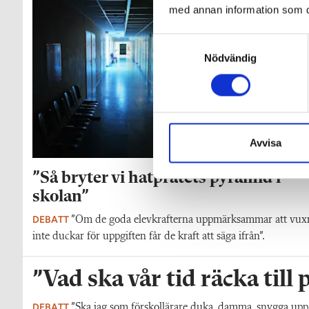
med annan information som du 
S
Nödvändig
a
m
t
y
c
k
Avvisa
e
s
”Så bryter vi hatpratets pyramid i
v
skolan”
a
DEBATT
”Om de goda elevkrafterna uppmärksammar att vux
l
inte duckar för uppgiften får de kraft att säga ifrån”.
”Vad ska vår tid räcka till
DEBATT
”Ska jag som förskollärare duka, damma, snygga upp i h