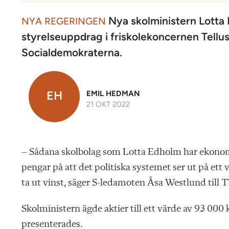
Nya skolministern Lotta E
NYA REGERINGEN
styrelseuppdrag i friskolekoncernen Tell
Socialdemokraterna.
EH
EMIL HEDMAN
21 OKT 2022
– Sådana skolbolag som Lotta Edholm har ekonomis
pengar på att det politiska systemet ser ut på ett vi
ta ut vinst, säger S-ledamoten Åsa Westlund till T
Skolministern ägde aktier till ett värde av 93 00
presenterades.