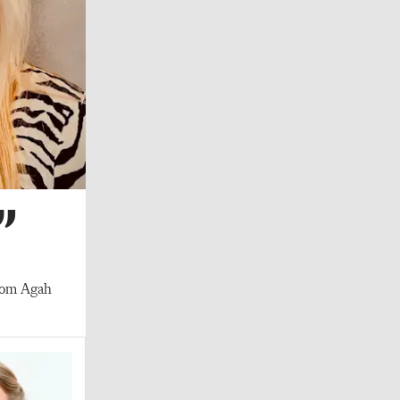
”
kblom Agah