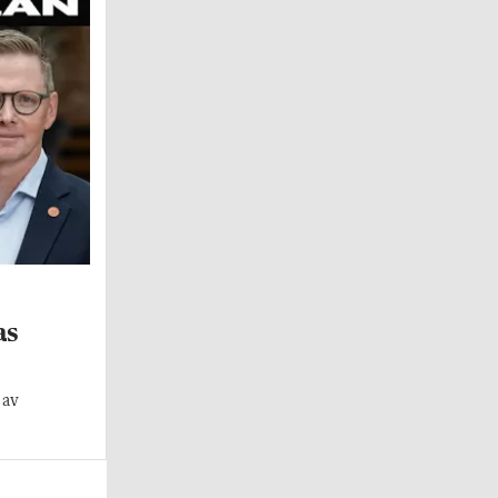
as
 av