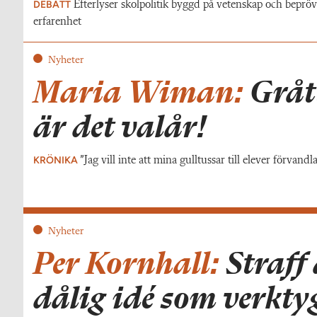
DEBATT
Efterlyser skolpolitik byggd på vetenskap och beprö
erfarenhet
Nyheter
Maria Wiman:
Grått
är det valår!
KRÖNIKA
”Jag vill inte att mina gulltussar till elever förvandla
Nyheter
Per Kornhall:
Straff 
dålig idé som verktyg