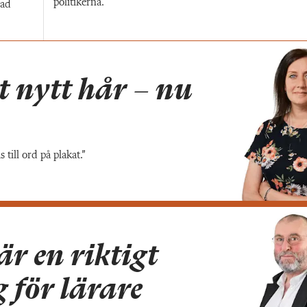
politikerna.
vad
 nytt hår – nu
s till ord på plakat.”
är en riktigt
 för lärare