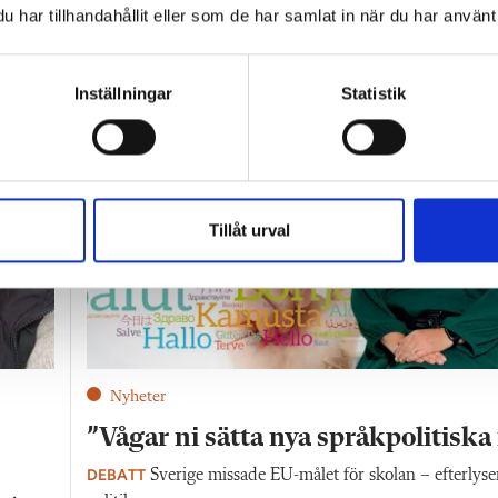
har tillhandahållit eller som de har samlat in när du har använt 
alet: Är ­aktiebolagen skadliga för svensk skola?
Inställningar
Statistik
Tillåt urval
Nyheter
”Vågar ni sätta nya språkpolitiska
DEBATT
Sverige missade EU-målet för skolan – efterlyse