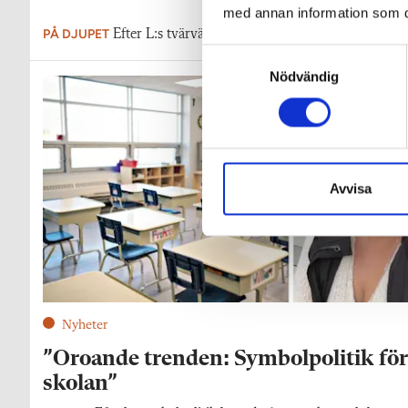
med annan information som du 
PÅ DJUPET
Efter L:s tvärvändning är frågan högaktuell inför v
S
Nödvändig
a
m
t
y
c
k
Avvisa
e
s
v
a
l
Nyheter
”Oroande trenden: Symbolpolitik för
skolan”