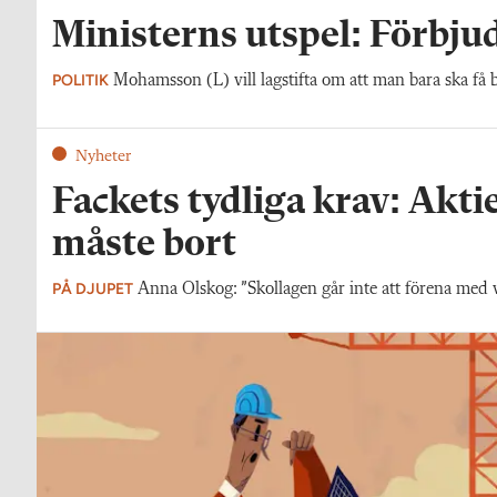
Ministerns utspel: Förbjud
POLITIK
Mohamsson (L) vill lagstifta om att man bara ska få 
Nyheter
Fackets tydliga krav: Akt
måste bort
PÅ DJUPET
Anna Olskog: ”Skollagen går inte att förena med 