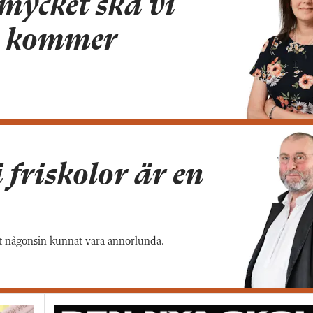
mycket ska vi
n kommer
 fri­skolor är en
 det någonsin kunnat vara annorlunda.