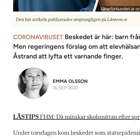
Lärarförbundet är or
Den här artikeln publicerades ursprungligen på
Läraren.se
Beskedet är här: barn från
CORONAVIRUSET
Men regeringens förslag om att elevhälsan
Åstrand att lyfta ett varnande finger.
EMMA OLSSON
16 SEP 2021
LÄSTIPS
FHM: Då minskar skolsmittan efter sp
Under torsdagen kom beskedet som statsepidem