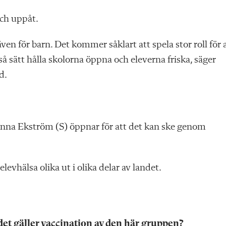
 och uppåt.
även för barn. Det kommer såklart att spela stor roll för 
 sätt hålla skolorna öppna och eleverna friska, säger
d.
nna Ekström (S) öppnar för att det kan ske genom
elevhälsa olika ut i olika delar av landet.
det gäller vaccination av den här gruppen?