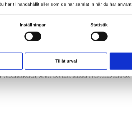
har tillhandahållit eller som de har samlat in när du har använt 
accinera sig
Inställningar
Statistik
lsan, gör att Lärarförbundet ställer krav.
gare en uppgift för redan hårt pandemibelastade skolor.
Tillåt urval
r vaccinationen, så att det inte landar i rektorns knä att