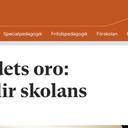
Specialpedagogik
Fritidspedagogik
Förskolan
ets oro:
ir skolans