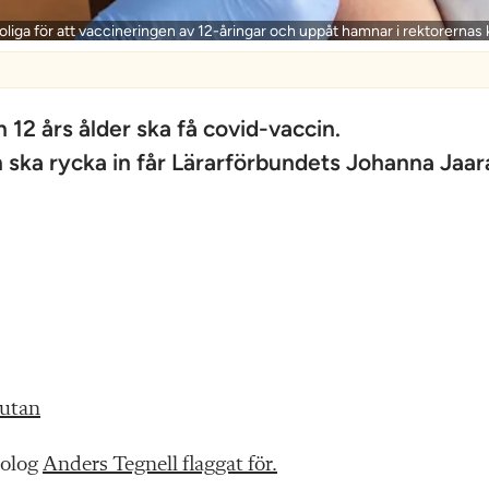
oliga för att vaccineringen av 12-åringar och uppåt hamnar i rektorernas 
 12 års ålder ska få covid-vaccin.
 ska rycka in får Lärarförbundets Johanna Jaar
rutan
iolog
Anders Tegnell flaggat för.