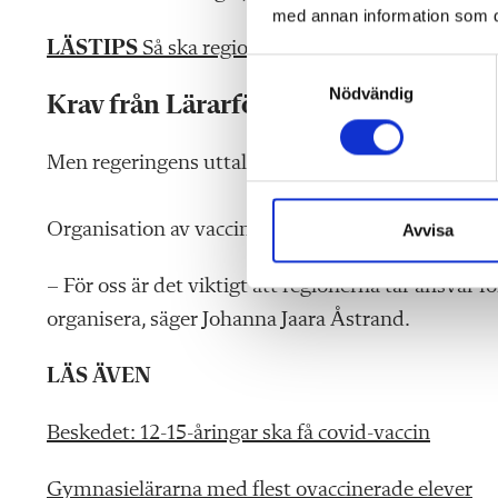
med annan information som du 
LÄSTIPS
Så ska regionerna få fler ungdomar att v
S
Nödvändig
a
Krav från Lärarförbundet
m
t
Men regeringens uttalande om att koppla in elevhä
y
c
k
Organisation av vaccinationen får inte bli ytterli
Avvisa
e
s
– För oss är det viktigt att regionerna tar ansvar fö
v
organisera, säger Johanna Jaara Åstrand.
a
l
LÄS ÄVEN
Beskedet: 12-15-åringar ska få covid-vaccin
Gymnasielärarna med flest ovaccinerade elever