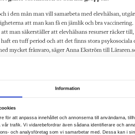
och i den mån man vill samarbeta med elevhälsan, utgår
jligheterna att man kan få en jämlik och bra vaccinering.
l att man säkerställer att elevhälsans resurser räcker till,
 haft en tuff period och att det finns stora psykosociala
 med mycket frånvaro, säger Anna Ekström till Läraren.s
nen finns inte.
Information
sarbetet även för denna grupp och man kommer att avg
yck är att regionerna delar myndighetens bild att
cookies
runt om i landet har dialog redan inletts för att
e för att anpassa innehållet och annonserna till användarna, tillh
i samverkan kommer elevhälsans roll variera utifrån
vår trafik. Vi vidarebefordrar även sådana identifierare och anna
nnons- och analysföretag som vi samarbetar med. Dessa kan i sin
schef på SKR.