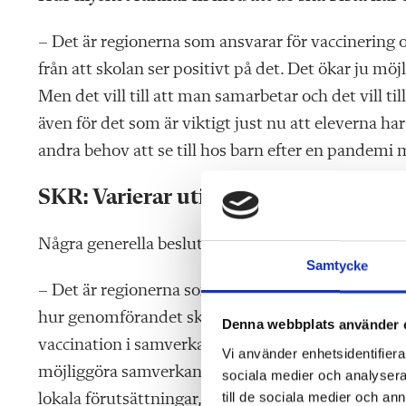
– Det är regionerna som ansvarar för vaccinering 
från att skolan ser positivt på det. Det ökar ju mö
Men det vill till att man samarbetar och det vill til
även för det som är viktigt just nu att eleverna har
andra behov att se till hos barn efter en pandemi
SKR: Varierar utifrån förutsättningar
Några generella beslut om skolans roll i vaccinatio
Samtycke
– Det är regionerna som ansvarar för vaccination
hur genomförandet ska gå till regionalt. Vårt intr
Denna webbplats använder 
vaccination i samverkan med skolan är effektiv och 
Vi använder enhetsidentifierar
möjliggöra samverkan. När vaccination genomförs 
sociala medier och analysera 
till de sociala medier och a
lokala förutsättningar, säger Emma Spak, sektion