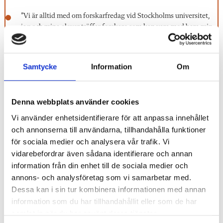
”Vi är alltid med om forskarfredag vid Stockholms universitet,
jag och mina elever träffar forskare som kan vara med bara min
grupp och svara på frågor. Eleverna får uppleva
universitetsmiljön”.
Samtycke
Information
Om
”Experiment, experiment, experiment. Det är lättare att förstå
svåra saker om man visar och förklarar, än om det bara är
teoretiskt. Eleverna lägger barnsligheten någon annanstans. De
tar ansvar. Det är roligt att se dem bli så uppslukade av
Denna webbplats använder cookies
uppgiften – jag tycker mycket om när de sitter och löser
Vi använder enhetsidentifierare för att anpassa innehållet
uppgifterna.”
och annonserna till användarna, tillhandahålla funktioner
”Naturhistoriska riksmuséet är den plats som jag älskar mest.
för sociala medier och analysera vår trafik. Vi
Det vill jag förmedla till alla biologi- och kemilärare. Det finns
vidarebefordrar även sådana identifierare och annan
handledningar, frågor, det finns svar. Det är fantastiskt att ha ett
information från din enhet till de sociala medier och
sådant museum.”
annons- och analysföretag som vi samarbetar med.
Dessa kan i sin tur kombinera informationen med annan
information som du har tillhandahållit eller som de har
samlat in när du har använt deras tjänster.
Taggar:
Vetenskap
Pedagogiska tips