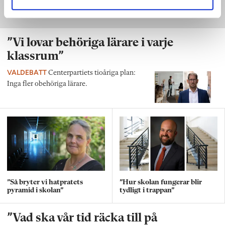
”Vi lovar behöriga lärare i varje
klassrum”
VALDEBATT
Centerpartiets tioåriga plan:
Inga fler obehöriga lärare.
”Så bryter vi hatpratets
”Hur skolan fungerar blir
pyramid i skolan”
tydligt i trappan”
”Vad ska vår tid räcka till på