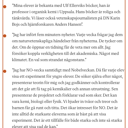
”Mina elever är bekanta med Ulf Ellerviks böcker, han är
professor i organisk kemi i Uppsala. Hans böcker är roliga och
tänkvärda. Vi läser också vetenskapsjournalisten på DN Karin
Bojs och hjärnforskaren Anders Hansen”.
”Jag har infört fem minuters nyheter. Varje vecka frågar jag dem
om naturvetenskapliga händelser från nyheterna. De tycker om
det. Om de öppnar en tidning får de veta mer om allt. Jag
försöker koppla verkligheten till det akademiska. Något med
klimatet. En val som strandat någonstans.”
”Jag har NO-vecka samtidigt med Nobelveckan. Då får varje elev
visa ett experiment för yngre elever. De söker själva efter något,
presenterar teorin för mig och jag godkänner och kontrollerar
att det går att få tag på kemikalier och annan utrustning. Sen
presenterar de projektet och förklarar vad som sker. Det kan
vara kemi, biologi eller fysik. Vi bjuder in tvåor och treor och
barnen får gå runt och titta. Det ökar intresset för NO. Det är
inte alltid de starkaste eleverna som är bäst på att visa
experiment. Det är ett tillfälle för både starka och inte så starka
elever att visa vad de kan.”