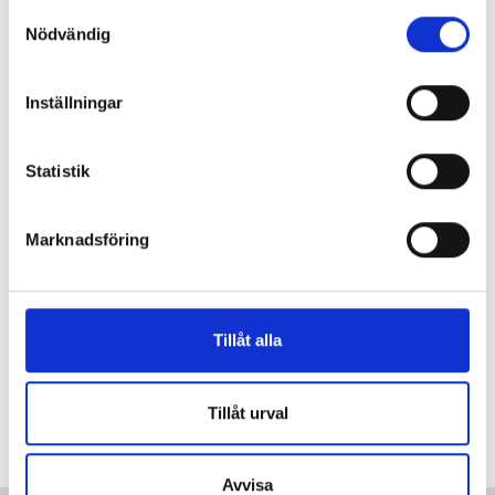
S
Nödvändig
a
m
"
t
Inställningar
Annons
"
y
c
k
Statistik
e
s
Marknadsföring
v
a
l
Tillåt alla
Tillåt urval
Avvisa