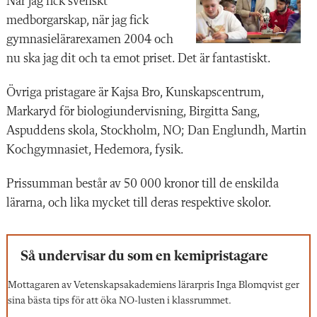
När jag fick svenskt
medborgarskap, när jag fick
gymnasielärarexamen 2004 och
nu ska jag dit och ta emot priset. Det är fantastiskt.
Övriga pristagare är Kajsa Bro, Kunskapscentrum,
Markaryd för biologiundervisning, Birgitta Sang,
Aspuddens skola, Stockholm, NO; Dan Englundh, Martin
Kochgymnasiet, Hedemora, fysik.
Prissumman består av 50 000 kronor till de enskilda
lärarna, och lika mycket till deras respektive skolor.
Så undervisar du som en kemipristagare
Mottagaren av Vetenskapsakademiens lärarpris Inga Blomqvist ger
sina bästa tips för att öka NO-lusten i klassrummet.