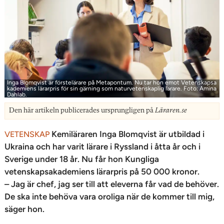
Inga Blomqvist är förstelärare på Metapontum. Nu tar hon emot Vetenskapsa
kademiens lärarpris för sin gärning som naturvetenskaplig lärare. Foto: Amina
Dahlab.
Den här artikeln publicerades ursprungligen på
Läraren.se
Kemiläraren Inga Blomqvist är utbildad i
VETENSKAP
Ukraina och har varit lärare i Ryssland i åtta år och i
Sverige under 18 år. Nu får hon Kungliga
vetenskapsakademiens lärarpris på 50 000 kronor.
– Jag är chef, jag ser till att eleverna får vad de behöver.
De ska inte behöva vara oroliga när de kommer till mig,
säger hon.